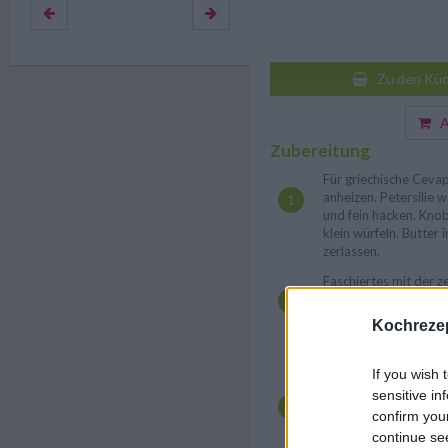
Zu den Küc
Au
Zubereitung
Für griechische Cevap
anheizen. Petersilie 
und fein hacken. Kno
klein würfeln. Butter 
zerlassen.
Faschiertes mit der z
Petersilie, Knoblauc
Salz, Pfeffer und Papr
Kochrezep
Majoran abschmecken
lange fingerdicke Wü
If you wish 
Die Cevapcici mit Öl
sensitive in
heißen Grill ca. 5-7 M
confirm you
mehrmals wenden und
bepinseln. Währendd
continue se