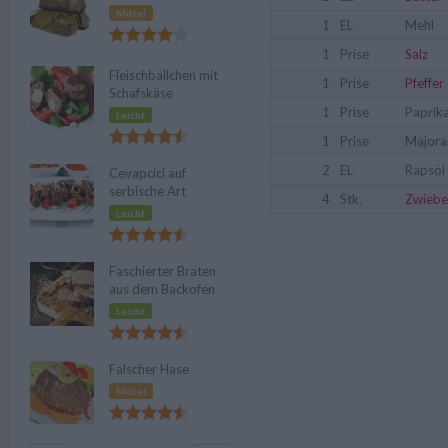
Mittel
1
EL
Mehl
1
Prise
Salz
Fleischbällchen mit
1
Prise
Pfeffer
Schafskäse
1
Prise
Paprik
Leicht
1
Prise
Majora
2
EL
Rapsöl
Cevapcici auf
serbische Art
4
Stk.
Zwiebe
Leicht
Faschierter Braten
aus dem Backofen
Leicht
Falscher Hase
Mittel