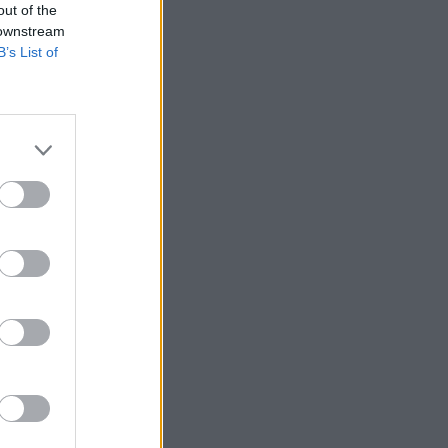
out of the
 downstream
B’s List of