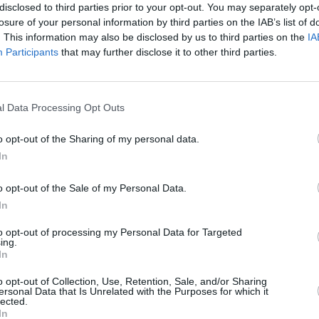
schneiden. Mit den
disclosed to third parties prior to your opt-out. You may separately opt-
losure of your personal information by third parties on the IAB’s list of
. This information may also be disclosed by us to third parties on the
IA
Participants
that may further disclose it to other third parties.
ische Cevapcici mit
erviert.
Like uns auf Facebook...
l Data Processing Opt Outs
o opt-out of the Sharing of my personal data.
In
o opt-out of the Sale of my Personal Data.
chiertem
/
 Rezepte
/
In
te zum Grillen
/
leisch Rezepte
/
to opt-out of processing my Personal Data for Targeted
richte
/
ing.
Rezepte
In
o opt-out of Collection, Use, Retention, Sale, and/or Sharing
ersonal Data that Is Unrelated with the Purposes for which it
Artikelempfehlung
lected.
In