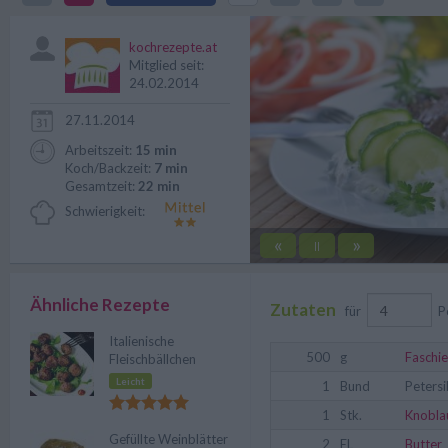
das richtige Rezept!
kochrezepte.at
Mitglied seit:
24.02.2014
27.11.2014
Arbeitszeit:
15 min
Koch/Backzeit:
7 min
Gesamtzeit:
22 min
Schwierigkeit:
«
»
||
Ähnliche Rezepte
Zutaten
für
P
Italienische
500
g
Faschie
Fleischbällchen
Leicht
1
Bund
Petersi
1
Stk.
Knobla
Gefüllte Weinblätter
2
EL
Butter