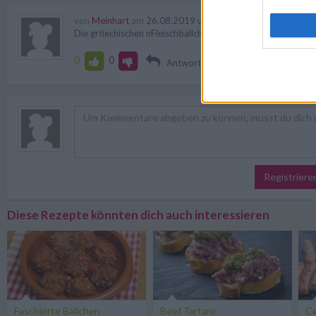
von
Meinhart
am
26.08.2019 um 04:36
Die grtiechischen nFleischbällchen heissen nicht Cevapcici 
0
0
Antworten
Registriere
Diese Rezepte könnten dich auch interessieren
Faschierte Bällchen
Beef Tartare
Ce