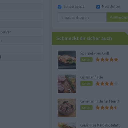
Tagesrezept
Newsletter
Anmelde
apulver
Schmeckt dir sicher auch
n
Spargel vom Grill
l
Leicht
Grillmarinade
Leicht
Grillmarinade für Fleisch
Leicht
Gegrilltes Kalbskotelett