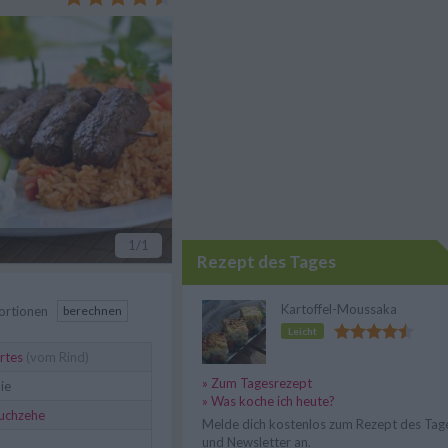
1
/1
Rezept des Tages
Kartoffel-Moussaka
ortionen
berechnen
Leicht
rtes
(vom Rind)
» Zum Tagesrezept
lie
» Was koche ich heute?
uchzehe
Melde dich kostenlos zum Rezept des Tag
und Newsletter an.