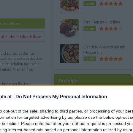
Leicht
Straußensteak grillen
henhelfern
Leicht
f meine Einkaufsliste
Gegrillte Auberginen mit
Mozzarella
cici zunächst den Grill
waschen, trocken schütteln
Leicht
blauch schälen und sehr
in einem kleinen Topf
Anzeige
erlassenen Butter,
h und Mehl vermengen. Mit
ikapulver würzen, evtl. mit
te.at -
Do Not Process My Personal Information
. Aus der Masse ca. 4 cm
rstchen formen.
to opt-out of the sale, sharing to third parties, or processing of your per
 bestreichen und auf dem
formation for targeted advertising by us, please use the below opt-out s
inuten grillen, dabei
r selection. Please note that after your opt-out request is processed y
 immer wieder mit Öl
essen die Zwiebeln
eing interest-based ads based on personal information utilized by us or