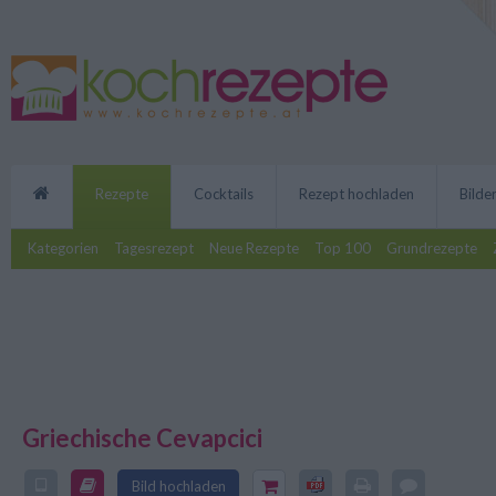
Rezepte
Cocktails
Rezept hochladen
Bilde
Kategorien
Tagesrezept
Neue Rezepte
Top 100
Grundrezepte
Griechische Cevapcici
Ob vom Grill oder aus der Pfanne
Cevapcici schmecken immer gut 
Bild hochladen