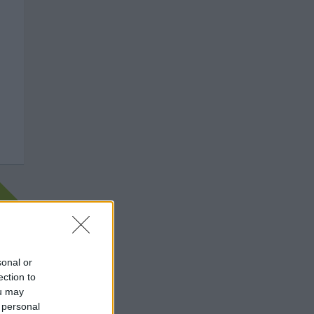
sonal or
ection to
ou may
 personal