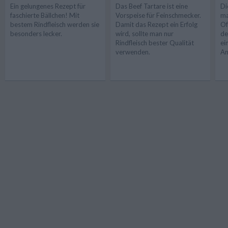
Ein gelungenes Rezept für
Das Beef Tartare ist eine
Di
faschierte Bällchen! Mit
Vorspeise für Feinschmecker.
ma
bestem Rindfleisch werden sie
Damit das Rezept ein Erfolg
Of
besonders lecker.
wird, sollte man nur
de
Rindfleisch bester Qualität
ei
verwenden.
An