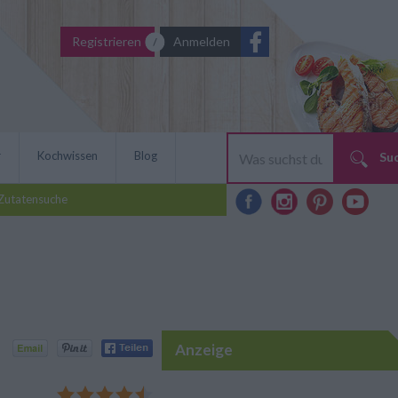
Registrieren
Anmelden
r
Kochwissen
Blog
Su
Zutatensuche
Anzeige
, kleine griechische
- vorausgesetzt man kennt