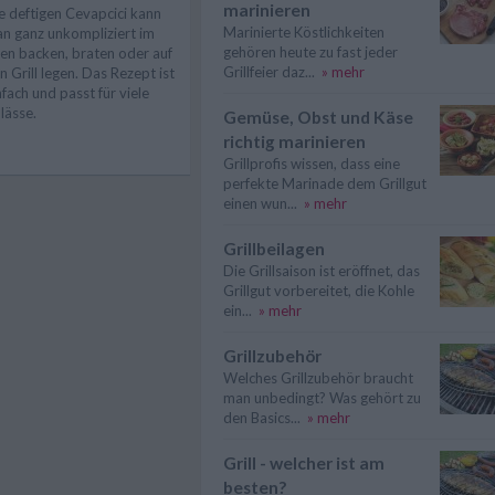
marinieren
e deftigen Cevapcici kann
Marinierte Köstlichkeiten
n ganz unkompliziert im
gehören heute zu fast jeder
en backen, braten oder auf
Grillfeier daz...
» mehr
n Grill legen. Das Rezept ist
nfach und passt für viele
lässe.
Gemüse, Obst und Käse
richtig marinieren
Grillprofis wissen, dass eine
perfekte Marinade dem Grillgut
einen wun...
» mehr
Grillbeilagen
Die Grillsaison ist eröffnet, das
Grillgut vorbereitet, die Kohle
ein...
» mehr
Grillzubehör
Welches Grillzubehör braucht
man unbedingt? Was gehört zu
den Basics...
» mehr
Grill - welcher ist am
besten?