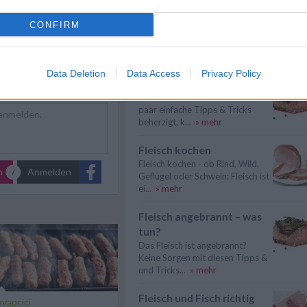
Gemüse kochen
CONFIRM
Gemüse kochen - Gemüse ist
sondern Souflaki.
lecker und gesund. Die
Gemüsesorten und ...
» mehr
Data Deletion
Data Access
Privacy Policy
Rindfleisch kochen
Rindfleisch kochen - Wer ein
paar einfache Tipps & Tricks
beherzigt, k...
» mehr
Fleisch kochen
Fleisch kochen - ob Rind, Wild,
n
Anmelden
Geflügel oder Schwein: Fleisch ist
ei...
» mehr
Fleisch angebrannt – was
tun?
Das Fleisch ist angebrannt?
Keine Sorgen mit diesen Tipps &
und Tricks...
» mehr
Fleisch und Fisch richtig
vapcici