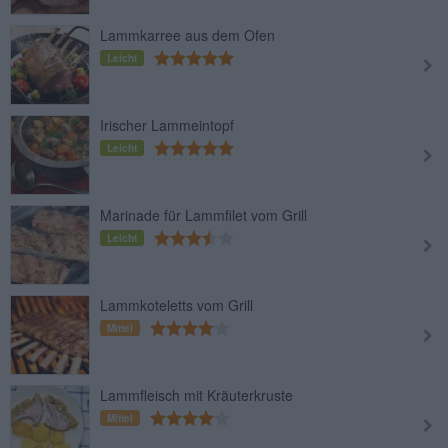
Lammkarree aus dem Ofen
Leicht
Irischer Lammeintopf
Leicht
Marinade für Lammfilet vom Grill
Leicht
Lammkoteletts vom Grill
Mittel
Lammfleisch mit Kräuterkruste
Mittel