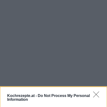
Kochrezepte.at -
Do Not Process My Personal
Information
Interessante Rezeptsammlungen