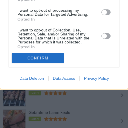
Lammkoteletts
I want to opt-out of processing my
Personal Data for Targeted Advertising.
Mittel
Opted In
I want to opt-out of Collection, Use,
Retention, Sale, and/or Sharing of my
Lammfilet im knusprigen
Personal Data that Is Unrelated with the
Kartoffelmantel
Purposes for which it was collected.
Opted In
Mittel
CONFIRM
Gebratene Lammkoteletts mit
Pistazien
Leicht
Data Deletion
Data Access
Privacy Policy
Tequila-Lammspieße
Leicht
Gebratene Lammkeule
Leicht