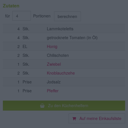
Zutaten
für
Portionen
berechnen
4
Stk.
Lammkoteletts
4
Stk.
getrocknete Tomaten
(in Öl)
2
EL
Honig
2
Stk.
Chilischoten
1
Stk.
Zwiebel
2
Stk.
Knoblauchzehe
1
Prise
Jodsalz
1
Prise
Pfeffer
Zu den Küchenhelfern
Auf meine Einkaufsliste