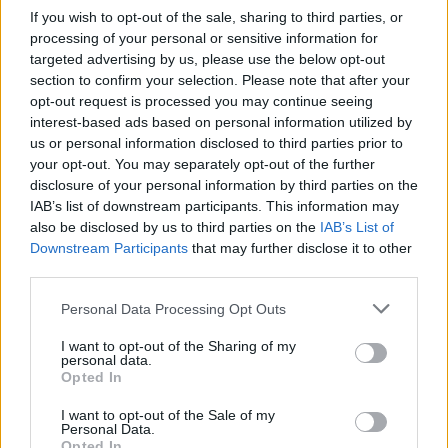
Chili Rezepte
/
Diät Rezepte
/
Fettarme Rezepte - leckere
If you wish to opt-out of the sale, sharing to third parties, or
Rezepte ohne Fett
/
Hauptspeisen Rezepte
/
Kalorienarme
processing of your personal or sensitive information for
Rezepte
/
Lamm Rezepte
/
Low Carb Rezepte
/
Schnelle
targeted advertising by us, please use the below opt-out
section to confirm your selection. Please note that after your
Rezepte - Schnelle Gerichte
/
Rezepte zum Abnehmen
/
Männer
opt-out request is processed you may continue seeing
Rezepte
interest-based ads based on personal information utilized by
us or personal information disclosed to third parties prior to
Top
your opt-out. You may separately opt-out of the further
Ähnliche Rezepte
disclosure of your personal information by third parties on the
IAB’s list of downstream participants. This information may
Schnelle Lammkoteletts
also be disclosed by us to third parties on the
IAB’s List of
Leicht
Downstream Participants
that may further disclose it to other
third parties.
Gebratene Lammkoteletts
Personal Data Processing Opt Outs
Leicht
I want to opt-out of the Sharing of my
personal data.
Opted In
Lammeintopf-Lancashire Hotpot
I want to opt-out of the Sale of my
Mittel
Personal Data.
Opted In