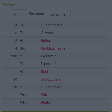
Zutaten
für
Portionen
berechnen
4
Stk.
Hühnerbrüste
2
EL
Olivenöl
2
EL
Butter
4
Stk.
Knoblauchzehe
200
ml
Weißwein
1
EL
Dijonsenf
1
EL
Senf
50
ml
Schlagobers
50
ml
Hühnerbrühe
1
Prise
Salz
1
Prise
Pfeffer