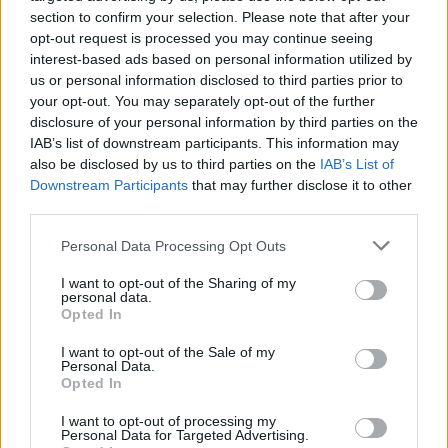
section to confirm your selection. Please note that after your
Knusprige Hühnerflügel
opt-out request is processed you may continue seeing
Leicht
interest-based ads based on personal information utilized by
us or personal information disclosed to third parties prior to
your opt-out. You may separately opt-out of the further
Prosecco-Trauben-Hühnchen
disclosure of your personal information by third parties on the
IAB’s list of downstream participants. This information may
Mittel
also be disclosed by us to third parties on the
IAB’s List of
Downstream Participants
that may further disclose it to other
third parties.
Hühnchen Piccata
Mittel
Personal Data Processing Opt Outs
I want to opt-out of the Sharing of my
personal data.
Hühnerfilet mit Paprikasauce
Opted In
Mittel
I want to opt-out of the Sale of my
Personal Data.
Opted In
Chicken Kiev
Mittel
I want to opt-out of processing my
Personal Data for Targeted Advertising.