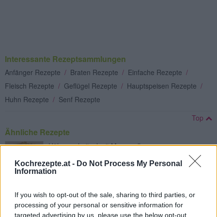
Interessante Rezeptsammlungen
Anfänger Rezepte
/
Braten Rezepte
/
Einfache Rezepte
/
Fleisch Rezepte
/
Geflügel Rezepte
/
Hauptspeisen Rezepte
/
Huhn Rezepte
/
Senf Rezepte
Top
Ähnliche Rezepte
Hühnerschnitzel mit Mozzarella
Leicht
Kochrezepte.at -
Do Not Process My Personal
Information
Hühnerfrikassee mit grünem Spargel
If you wish to opt-out of the sale, sharing to third parties, or
und Kapern
processing of your personal or sensitive information for
Leicht
targeted advertising by us, please use the below opt-out