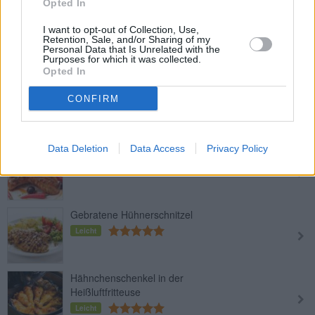
Opted In
Grillhühnchen pikant und saftig
I want to opt-out of Collection, Use,
Retention, Sale, and/or Sharing of my
Leicht
Personal Data that Is Unrelated with the
Purposes for which it was collected.
Opted In
Gebratene Buttermilch-
CONFIRM
Hühnerschenkel
Leicht
Data Deletion
Data Access
Privacy Policy
Höllisches Hühnchen zum Grillen
Leicht
Gebratene Hühnerschnitzel
Leicht
Hähnchenschenkel in der
Heißluftfritteuse
Leicht