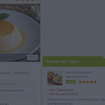
r gut vorbereiten lässt.
1
/1
Rezept des Tages
Kartoffelsuppe mit
ortionen
berechnen
Eierschwammerl
Leicht
(Größe M)
» Zum Tagesrezept
erte Kondensmilch
» Was koche ich heute?
Melde dich kostenlos zum Rezept des Tag
und Newsletter an.
extrakt