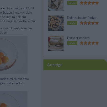
Leicht
 den Ofen zeitig auf 170
orheizen. Kurz vor dem
m besten mit einem
Erdnussbutter Fudge
ndes Wasser vorbereiten.
Leicht
ber vom Eiweiß trennen
geben.
Erdbeerstanitzel
Leicht
Anzeige
Kondensmilch mit dem
ügen und gründlich