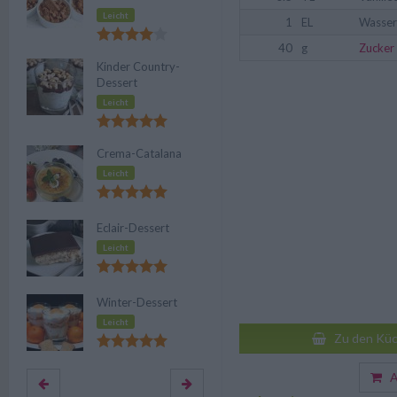
Leicht
1
EL
Wasser
40
g
Zucker
Kinder Country-
Dessert
Leicht
Crema-Catalana
Leicht
Eclair-Dessert
Leicht
Winter-Dessert
Leicht
Zu den Küc
Au