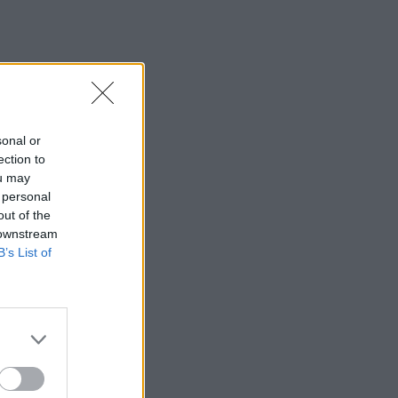
sonal or
ection to
ou may
 personal
out of the
 downstream
B’s List of