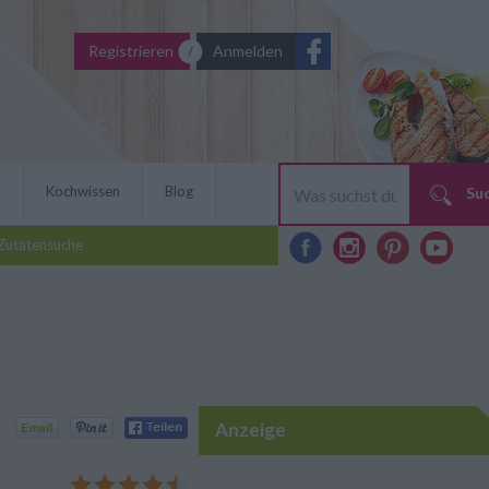
Registrieren
Anmelden
r
Kochwissen
Blog
Su
Zutatensuche
Anzeige
rbar cremiges und süßes