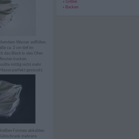
» Grillen
» Backen
chendem Wasser auffüllen.
äße ca. 2 cm tief im
h das Blech in den Ofen
Minuten backen.
ollte mittig nicht mehr
 Masse perfekt gestockt.
h heißen Formen abkühlen
Kühlschrank mehrere