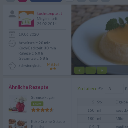
Dessert. Ein Rezept, das sich seh
kochrezepte.at
Mitglied seit:
24.02.2014
19.06.2020
Arbeitszeit:
20 min
Koch/Backzeit:
30 min
Ruhezeit:
6,0 h
Gesamtzeit:
6,8 h
Schwierigkeit:
«
»
||
Ähnliche Rezepte
Zutaten
für
P
Streuselkugeln
5
Stk.
Eigelbe
Leicht
150
ml
gezuck
180
ml
Milch
Keks-Creme Gelado
Bolacha
0.5
TL
Vanille