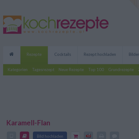
Rezepte
Cocktails
Rezept hochladen
Bilde
Kategorien
Tagesrezept
Neue Rezepte
Top 100
Grundrezepte
Karamell-Flan
Der Karamell-Flan ist ein wunde
Bild hochladen