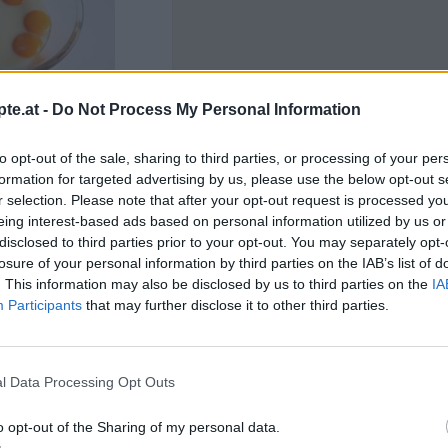
te.at -
Do Not Process My Personal Information
ie Milch hinzufügen und
Like uns auf Facebook...
to opt-out of the sale, sharing to third parties, or processing of your per
formation for targeted advertising by us, please use the below opt-out s
r selection. Please note that after your opt-out request is processed y
eing interest-based ads based on personal information utilized by us or
disclosed to third parties prior to your opt-out. You may separately opt-
losure of your personal information by third parties on the IAB’s list of
. This information may also be disclosed by us to third parties on the
IA
Participants
that may further disclose it to other third parties.
ker und das Wasser in
 auf dem Herd erhitzen.
l Data Processing Opt Outs
Artikelempfehlung
o opt-out of the Sharing of my personal data.