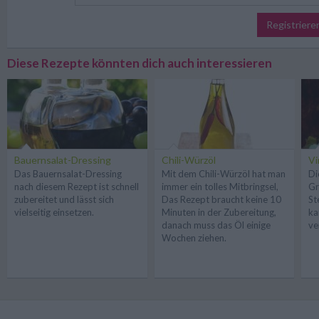
Registriere
Diese Rezepte könnten dich auch interessieren
Bauernsalat-Dressing
Chili-Würzöl
Vi
Das Bauernsalat-Dressing
Mit dem Chili-Würzöl hat man
Di
nach diesem Rezept ist schnell
immer ein tolles Mitbringsel,
Gr
zubereitet und lässt sich
Das Rezept braucht keine 10
St
vielseitig einsetzen.
Minuten in der Zubereitung,
ka
danach muss das Öl einige
ve
Wochen ziehen.