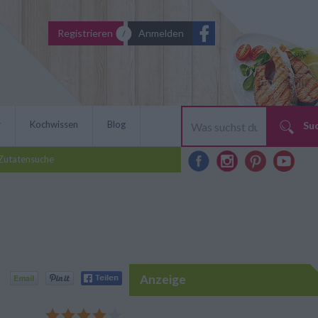
Registrieren
Anmelden
r
Kochwissen
Blog
Su
Zutatensuche
Anzeige
 passt pefekt für alle