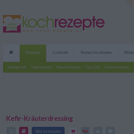
Rezepte
Cocktails
Rezept hochladen
Bilde
Kategorien
Tagesrezept
Neue Rezepte
Top 100
Grundrezepte
Kefir-Kräuterdressing
Das frische Kefir-Kräuterdressing
Bild hochladen