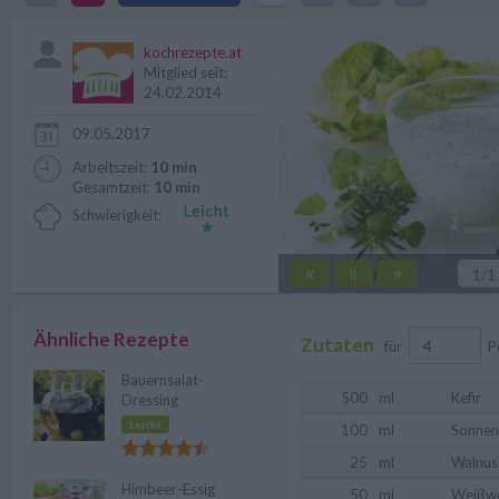
frischen, knackigen Salate.
kochrezepte.at
Mitglied seit:
24.02.2014
09.05.2017
Arbeitszeit:
10 min
Gesamtzeit:
10 min
Schwierigkeit:
«
»
||
1
/1
Ähnliche Rezepte
Zutaten
für
P
Bauernsalat-
500
ml
Kefir
Dressing
Leicht
100
ml
Sonnen
25
ml
Walnus
Himbeer-Essig
50
ml
Weißwe