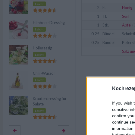
Leicht
2
EL
Honig
1
TL
Senf
Himbeer-Dressing
1
Stk.
Apfel
(
Leicht
0.25
Bündel
Schnitt
0.25
Bündel
Petersi
Holleressig
Salz un
Leicht
Chili-Würzöl
Leicht
Kochrezep
Kräuterdressing für
If you wish 
Salate
sensitive in
Leicht
confirm you
continue se
information 
further disc