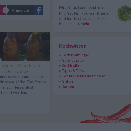
Mit Kräutern kochen
n
Anmelden
Mit Kräutern kochen - Kräuter
sind für den Geschmack einer
Mahlzeit...
» mehr
Kochwissen
» Kochanleitungen
» Garmethoden
naigrette-Grundrezept
» Kochlexikon
» Tipps & Tricks
eses Vinaigrette-
» Konservierungsmethoden
undrezept kommt aus der
» Grillen
eirischen Küche. Das Rezept
» Backen
nn nach Herzenslust
rfeinert werden.