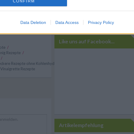
CONFIRM
Data Deletion
Data Access
Privacy Policy
Like uns auf Facebook...
epte
/
nig Rezepte
/
/
Leckere Rezepte ohne Kohlenhydrate
/
 Vinaigrette Rezepte
Artikelempfehlung