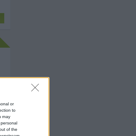
n
sonal or
ection to
ou may
 personal
out of the
 downstream