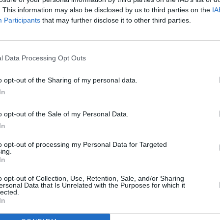
Leicht
. This information may also be disclosed by us to third parties on the
IA
Participants
that may further disclose it to other third parties.
henhelfern
Kräuterbutter
f meine Einkaufsliste
Leicht
l Data Processing Opt Outs
sing ist ein rasch
Sauerampfer-Frühlingssupp
o opt-out of the Sharing of my personal data.
Gericht. Dafür alle Zutaten
Leicht
cious Apfel, Petersilie
In
ine hohe Schüssel geben
xer pürieren. Den Apfel
o opt-out of the Sale of my Personal Data.
kernen und in kleine
In
 zum Dressing
Anzeige
hen Kräuter waschen,
to opt-out of processing my Personal Data for Targeted
in hacken und unterrühren.
ing.
aus der Mühle
In
o opt-out of Collection, Use, Retention, Sale, and/or Sharing
ersonal Data that Is Unrelated with the Purposes for which it
lected.
immer erst kurz vor
In
ttsalate geben.
der sollte in der