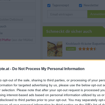
Tagesrezept
Newsletter
Anmelde
Golden Delicious)
lauch
Schmeckt dir sicher auch
lie
d Pfeffer
(aus der Mühle)
Knoblauch-Kräuter Baguette
Leicht
Chimichurri-Kräutersauce
te.at -
Do Not Process My Personal Information
Leicht
to opt-out of the sale, sharing to third parties, or processing of your per
Würziges Grillöl
formation for targeted advertising by us, please use the below opt-out s
Leicht
r selection. Please note that after your opt-out request is processed y
eing interest-based ads based on personal information utilized by us or
disclosed to third parties prior to your opt-out. You may separately opt-
Pesto dolce
losure of your personal information by third parties on the IAB’s list of