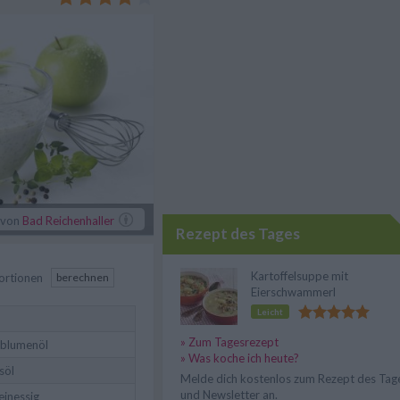
von
Bad Reichenhaller
Rezept des Tages
Kartoffelsuppe mit
ortionen
berechnen
Eierschwammerl
Leicht
» Zum Tagesrezept
blumenöl
» Was koche ich heute?
söl
Melde dich kostenlos zum Rezept des Tag
und Newsletter an.
inessig