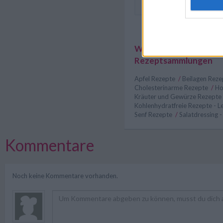
Dressing-Marinade ziehen.
Weitere interessante
Rezeptsammlungen
Apfel Rezepte
/
Beilagen Rez
Cholesterinarme Rezepte
/
Ho
Kräuter und Gewürze Rezepte
Kohlenhydratfreie Rezepte - 
Senf Rezepte
/
Salatdressing -
Kommentare
Noch keine Kommentare vorhanden.