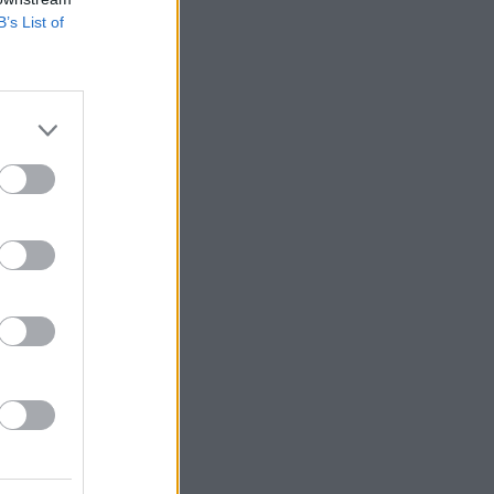
B’s List of
e