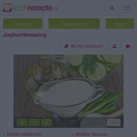
Suche
Togg
navig
Rezepte
Tagesrezept
Neue
Joghurtdressing
Ab ins Kochbuch
«
»
1
/1
||
» Details einblenden
» Weitere Rezepte