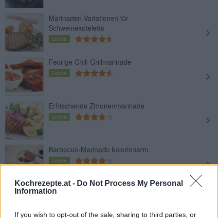
Marinaden-Variationen für
Schweinekoteletts
Leicht
Feurige Chili-Grillmarinade
Leicht
Erfrischende Zitronenmarinade
Leicht
Barbecue-Marinade kalorienarm
Leicht
Kochrezepte.at -
Do Not Process My Personal
Information
Vinaigrette-Grundrezept
Leicht
If you wish to opt-out of the sale, sharing to third parties, or