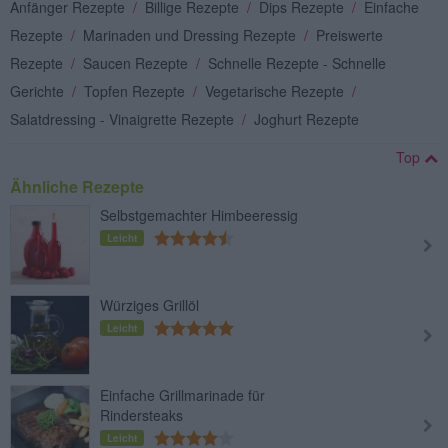
Anfänger Rezepte
/
Billige Rezepte
/
Dips Rezepte
/
Einfache
Rezepte
/
Marinaden und Dressing Rezepte
/
Preiswerte
Rezepte
/
Saucen Rezepte
/
Schnelle Rezepte - Schnelle
Gerichte
/
Topfen Rezepte
/
Vegetarische Rezepte
/
Salatdressing - Vinaigrette Rezepte
/
Joghurt Rezepte
Top
Ähnliche Rezepte
Selbstgemachter Himbeeressig
Leicht
Würziges Grillöl
Leicht
Einfache Grillmarinade für
Rindersteaks
Leicht