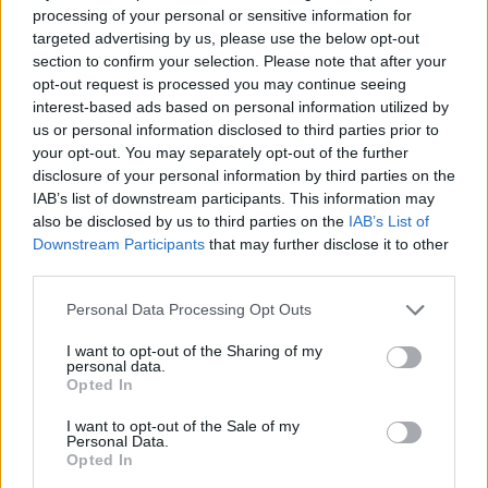
processing of your personal or sensitive information for
targeted advertising by us, please use the below opt-out
Honig-Sesam-Ingwer-Marinade für
section to confirm your selection. Please note that after your
Tofu und Fisch
opt-out request is processed you may continue seeing
Leicht
interest-based ads based on personal information utilized by
us or personal information disclosed to third parties prior to
Chili-Honig-Grillmarinade
your opt-out. You may separately opt-out of the further
Leicht
disclosure of your personal information by third parties on the
IAB’s list of downstream participants. This information may
also be disclosed by us to third parties on the
IAB’s List of
Biermarinade für saftiges
Downstream Participants
that may further disclose it to other
Bauchfleisch vom Grill
third parties.
Leicht
Personal Data Processing Opt Outs
Zitronen-Kräuter-Marinade
I want to opt-out of the Sharing of my
Leicht
personal data.
Opted In
I want to opt-out of the Sale of my
Grillmarinade
Personal Data.
Opted In
Leicht