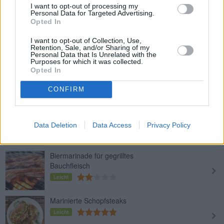
I want to opt-out of processing my
Personal Data for Targeted Advertising.
Paradeiser-Marinade
Opted In
Leicht
I want to opt-out of Collection, Use,
Retention, Sale, and/or Sharing of my
Personal Data that Is Unrelated with the
Purposes for which it was collected.
Grillmarinade für Fleisch
Opted In
Leicht
CONFIRM
Bauernsalat-Dressing
Leicht
Data Deletion
Data Access
Privacy Policy
Biermarinade für gegrilltes
Bauchfleisch
Leicht
Marinierte Schopfsteaks
Leicht