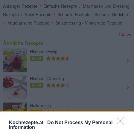
Anfänger Rezepte
/
Einfache Rezepte
/
Marinaden und Dressing
Rezepte
/
Salat Rezepte
/
Schnelle Rezepte - Schnelle Gerichte
/
Vegetarische Rezepte
/
Salatdressing - Vinaigrette Rezepte
Top
Ähnliche Rezepte
Himbeer-Essig
Leicht
Himbeer-Dressing
Leicht
Holleressig
Leicht
Kochrezepte.at -
Do Not Process My Personal
Information
Chili-Würzöl