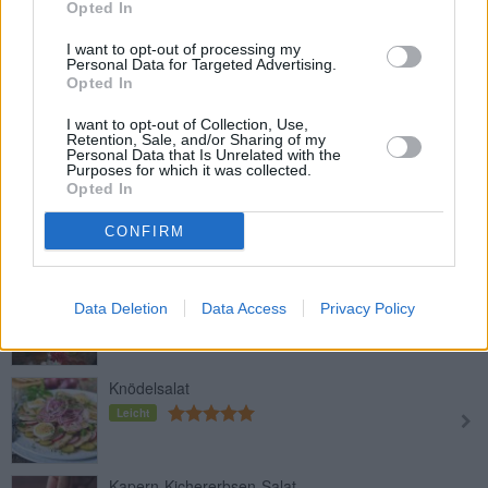
Opted In
Leicht
I want to opt-out of processing my
Personal Data for Targeted Advertising.
Opted In
Joghurtdressing
Leicht
I want to opt-out of Collection, Use,
Retention, Sale, and/or Sharing of my
Personal Data that Is Unrelated with the
Purposes for which it was collected.
Opted In
Selbstgemachter Himbeeressig
Leicht
CONFIRM
Vinaigrette-Grundrezept
Data Deletion
Data Access
Privacy Policy
Leicht
Knödelsalat
Leicht
Kapern-Kichererbsen-Salat