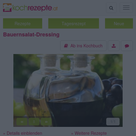
Suche
Togg
navig
Rezepte
Tagesrezept
Neue
Bauernsalat-Dressing
Ab ins Kochbuch
«
»
1
/1
||
» Details einblenden
» Weitere Rezepte