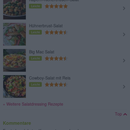
Leicht
Hühnerbrust-Salat
Leicht
Big Mac Salat
Leicht
Cowboy-Salat mit Reis
Leicht
» Weitere Salatdressing Rezepte
Top
Kommentare