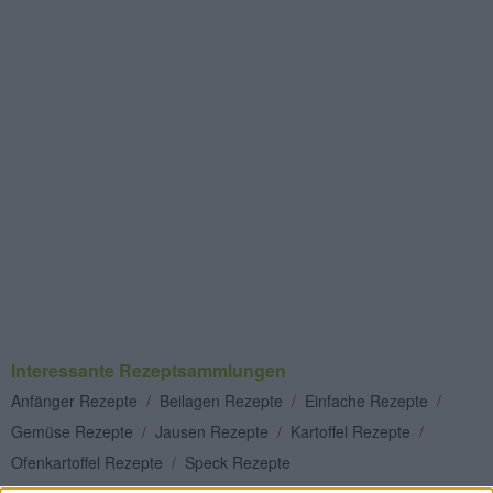
Interessante Rezeptsammlungen
Anfänger Rezepte
/
Beilagen Rezepte
/
Einfache Rezepte
/
Gemüse Rezepte
/
Jausen Rezepte
/
Kartoffel Rezepte
/
Ofenkartoffel Rezepte
/
Speck Rezepte