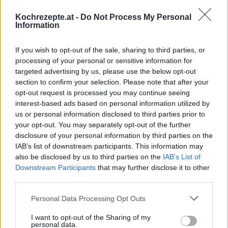
Top
Kochrezepte.at -
Do Not Process My Personal
Ähnliche Rezepte
Information
Ofenkartoffeln mit Champignons und
Käse
If you wish to opt-out of the sale, sharing to third parties, or
Leicht
processing of your personal or sensitive information for
targeted advertising by us, please use the below opt-out
Fächerkartoffeln mit Joghurt-Dip
section to confirm your selection. Please note that after your
Leicht
opt-out request is processed you may continue seeing
interest-based ads based on personal information utilized by
us or personal information disclosed to third parties prior to
your opt-out. You may separately opt-out of the further
Ofenkartoffel mit Speck und
Champignons
disclosure of your personal information by third parties on the
IAB’s list of downstream participants. This information may
Leicht
also be disclosed by us to third parties on the
IAB’s List of
Downstream Participants
that may further disclose it to other
Schwedische Ofenkartoffeln
third parties.
Leicht
Personal Data Processing Opt Outs
Ofenkartoffel mit Schnittlauchsauce
I want to opt-out of the Sharing of my
personal data.