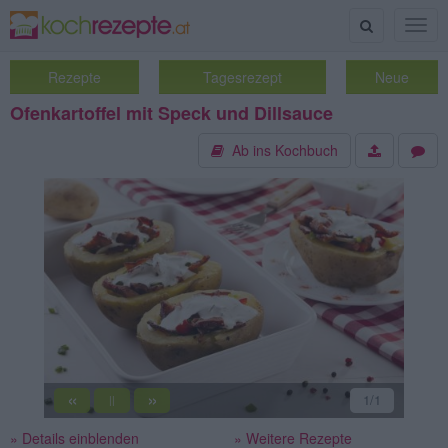
Suche
Togg
navig
Rezepte
Tagesrezept
Neue
Ofenkartoffel mit Speck und Dillsauce
Ab ins Kochbuch
«
»
1
/1
||
» Details einblenden
» Weitere Rezepte