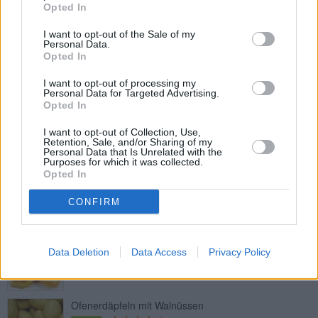
Leicht
Opted In
I want to opt-out of the Sale of my
Personal Data.
Gefüllte Kartoffeln mit Speck und
Opted In
Käse
Leicht
I want to opt-out of processing my
Personal Data for Targeted Advertising.
Opted In
Ofen-Fächerkartoffel mit Käse
Leicht
I want to opt-out of Collection, Use,
Retention, Sale, and/or Sharing of my
Personal Data that Is Unrelated with the
Purposes for which it was collected.
Opted In
Folienkartoffeln
Leicht
CONFIRM
Bratkartoffeln
Data Deletion
Data Access
Privacy Policy
Leicht
Ofenerdäpfeln mit Walnüssen