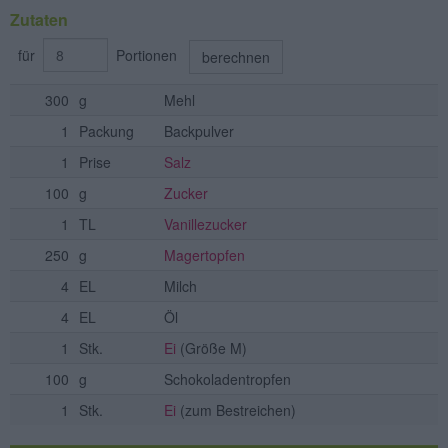
Zutaten
für
Portionen
berechnen
300
g
Mehl
1
Packung
Backpulver
1
Prise
Salz
100
g
Zucker
1
TL
Vanillezucker
250
g
Magertopfen
4
EL
Milch
4
EL
Öl
1
Stk.
Ei
(Größe M)
100
g
Schokoladentropfen
1
Stk.
Ei
(zum Bestreichen)