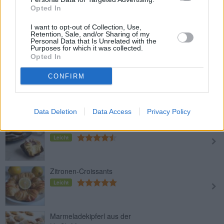
Leicht
Opted In
I want to opt-out of Collection, Use,
Retention, Sale, and/or Sharing of my
Cruffins
Personal Data that Is Unrelated with the
Purposes for which it was collected.
Mittel
Opted In
CONFIRM
Funnel Cakes
Leicht
Data Deletion
Data Access
Privacy Policy
Cruffins mit Haselnusscreme
Leicht
Zitronen-Croissants
Leicht
Marmeladekipferl aus der