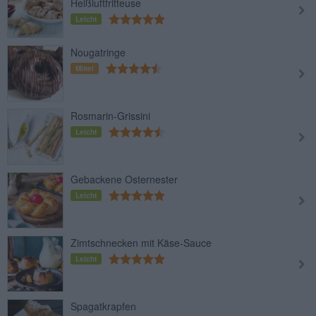
Heißluftfritteuse
Leicht
Nougatringe
Mittel
Rosmarin-Grissini
Leicht
Gebackene Osternester
Leicht
Zimtschnecken mit Käse-Sauce
Leicht
Spagatkrapfen