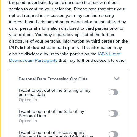
targeted advertising by us, please use the below opt-out
Top
section to confirm your selection. Please note that after your
Ähnliche Rezepte
opt-out request is processed you may continue seeing
Windräder aus Blätterteig
interest-based ads based on personal information utilized by
us or personal information disclosed to third parties prior to
Leicht
your opt-out. You may separately opt-out of the further
disclosure of your personal information by third parties on the
IAB’s list of downstream participants. This information may
Puddingschnecken
also be disclosed by us to third parties on the
IAB’s List of
Leicht
Downstream Participants
that may further disclose it to other
third parties.
Mini-Schaumröllchen
Personal Data Processing Opt Outs
Leicht
I want to opt-out of the Sharing of my
personal data.
Opted In
Schnelle Zimtschnecken
I want to opt-out of the Sale of my
Leicht
Personal Data.
Opted In
Meringues
I want to opt-out of processing my
Personal Data for Targeted Advertising.