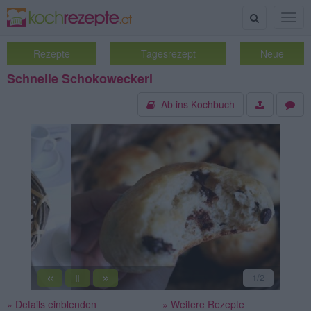
Suche
Togg
navig
Rezepte
Tagesrezept
Neue
Schnelle Schokoweckerl
Ab ins Kochbuch
«
»
2
/2
||
» Details einblenden
» Weitere Rezepte