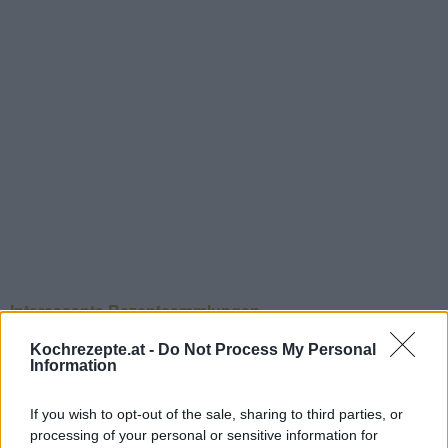
Interessante Rezeptsammlungen
Backrezepte
/
Eier Rezepte
/
Frühstück Rezepte
/
Kinder
Kochrezepte.at -
Do Not Process My Personal
Rezepte
/
Kleingebäck Rezepte
/
Schnelle Rezepte - Schnelle
Information
Gerichte
/
Schokolade Rezepte
/
Topfen Rezepte
/
Nachspeisen
If you wish to opt-out of the sale, sharing to third parties, or
Rezepte
processing of your personal or sensitive information for