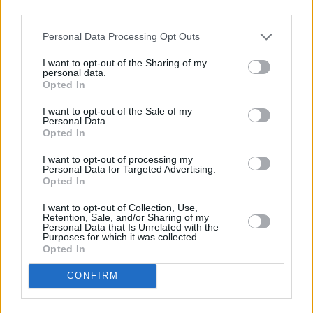
Leicht
third parties.
Nougatringe
Personal Data Processing Opt Outs
Mittel
I want to opt-out of the Sharing of my
personal data.
Opted In
Rosmarin-Grissini
I want to opt-out of the Sale of my
Leicht
Personal Data.
Opted In
Gebackene Osternester
I want to opt-out of processing my
Personal Data for Targeted Advertising.
Leicht
Opted In
I want to opt-out of Collection, Use,
Retention, Sale, and/or Sharing of my
Zimtschnecken mit Käse-Sauce
Personal Data that Is Unrelated with the
Purposes for which it was collected.
Leicht
Opted In
CONFIRM
Spagatkrapfen
Leicht