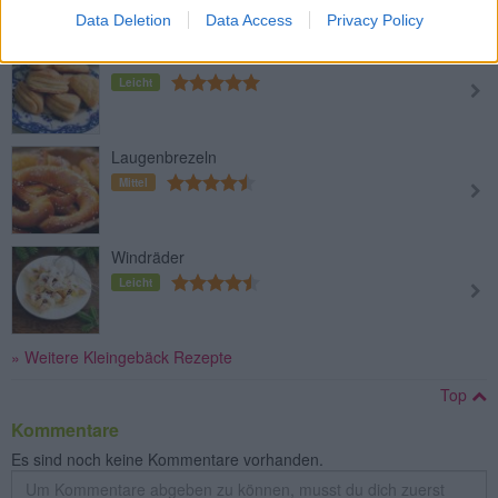
Data Deletion
Data Access
Privacy Policy
Fächer-Gebäck
Leicht
Laugenbrezeln
Mittel
Windräder
Leicht
» Weitere Kleingebäck Rezepte
Top
Kommentare
Es sind noch keine Kommentare vorhanden.