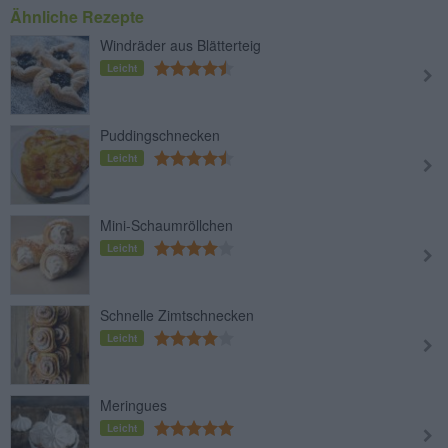
Ähnliche Rezepte
Windräder aus Blätterteig
Leicht
Puddingschnecken
Leicht
Mini-Schaumröllchen
Leicht
Schnelle Zimtschnecken
Leicht
Meringues
Leicht