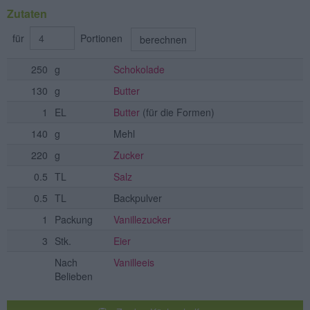
Zutaten
für
Portionen
berechnen
250
g
Schokolade
130
g
Butter
1
EL
Butter
(für die Formen)
140
g
Mehl
220
g
Zucker
0.5
TL
Salz
0.5
TL
Backpulver
1
Packung
Vanillezucker
3
Stk.
Eier
Nach
Vanilleeis
Belieben