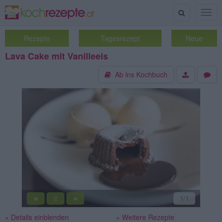
Suche
Togg
navig
Rezepte
Tagesrezept
Neue
Lava Cake mit Vanilleeis
Ab ins Kochbuch
«
»
1
/1
||
» Details einblenden
» Weitere Rezepte