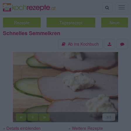
Suche
Togg
navig
Rezepte
Tagesrezept
Neue
Schnelles Semmelkren
Ab ins Kochbuch
«
»
1
/1
||
» Details einblenden
» Weitere Rezepte