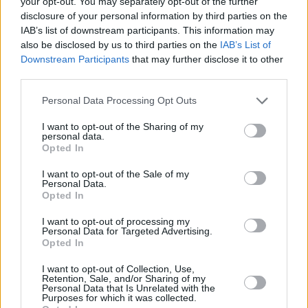
your opt-out. You may separately opt-out of the further
Leicht
disclosure of your personal information by third parties on the
IAB’s list of downstream participants. This information may
also be disclosed by us to third parties on the
IAB’s List of
Oberskren
Downstream Participants
that may further disclose it to other
Leicht
third parties.
Personal Data Processing Opt Outs
Semmelkren
I want to opt-out of the Sharing of my
Leicht
personal data.
Opted In
Kren-Topfenaufstrich
I want to opt-out of the Sale of my
Personal Data.
Leicht
Opted In
I want to opt-out of processing my
Personal Data for Targeted Advertising.
Krensuppe
Opted In
Leicht
I want to opt-out of Collection, Use,
Retention, Sale, and/or Sharing of my
Personal Data that Is Unrelated with the
Meerretichsauce
Purposes for which it was collected.