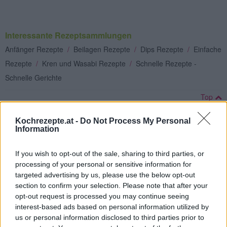
Interessante Rezeptsammlungen
Anfänger Rezepte
/
Beilagen Rezepte
/
Dips Rezepte
/
Einfache
Rezepte
/
Kren und Wasabi Rezepte
/
Schnelle Rezepte -
Schnelle Gerichte
Top
Ähnliche Rezepte
Kochrezepte.at -
Do Not Process My Personal
Selbstgemachte Wasabinüsse
Information
Leicht
If you wish to opt-out of the sale, sharing to third parties, or
processing of your personal or sensitive information for
Apfelkren
targeted advertising by us, please use the below opt-out
Leicht
section to confirm your selection. Please note that after your
opt-out request is processed you may continue seeing
interest-based ads based on personal information utilized by
Kren-Marinade
us or personal information disclosed to third parties prior to