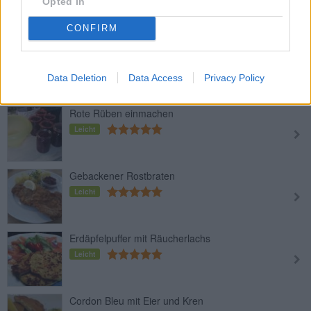
Opted In
Leicht
CONFIRM
Lachsfilet mit Krensauce
Leicht
Data Deletion
Data Access
Privacy Policy
Rote Rüben einmachen
Leicht
Gebackener Rostbraten
Leicht
Erdäpfelpuffer mit Räucherlachs
Leicht
Cordon Bleu mit Eier und Kren