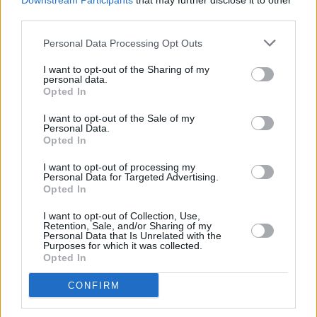
Downstream Participants
that may further disclose it to other
third parties.
Bärlauch-Rucola-Butter
Leicht
Personal Data Processing Opt Outs
I want to opt-out of the Sharing of my
personal data.
Knoblauchbutter
Opted In
Leicht
I want to opt-out of the Sale of my
Personal Data.
Opted In
Grill-Kräuterbutter
Leicht
I want to opt-out of processing my
Personal Data for Targeted Advertising.
Opted In
Schnittlauch-Butter
I want to opt-out of Collection, Use,
Retention, Sale, and/or Sharing of my
Leicht
Personal Data that Is Unrelated with the
Purposes for which it was collected.
Opted In
Käsebutter
CONFIRM
Mittel