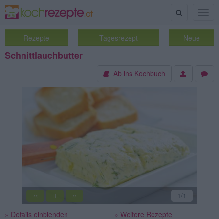
Suche
Togg
navig
Rezepte
Tagesrezept
Neue
Schnittlauchbutter
Ab ins Kochbuch
«
»
1
/1
||
» Details einblenden
» Weitere Rezepte