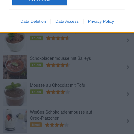
Kastanien-Rum-Mousse
Leicht
Data Deletion
Data Access
Privacy Policy
Mousse au Chocolat Express
Leicht
Schokoladenmousse mit Baileys
Leicht
Mousse au Chocolat mit Tofu
Leicht
Weißes Schokoladenmousse auf
Oreo-Plätzchen
Mittel