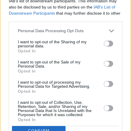
IAB’s list of downstream participants. This information may
Crema-Catalana
also be disclosed by us to third parties on the
IAB’s List of
Leicht
Downstream Participants
that may further disclose it to other
third parties.
Eclair-Dessert
Personal Data Processing Opt Outs
Leicht
I want to opt-out of the Sharing of my
personal data.
Opted In
Winter-Dessert
I want to opt-out of the Sale of my
Leicht
Personal Data.
Opted In
Toffifee-Dessert
I want to opt-out of processing my
Personal Data for Targeted Advertising.
Leicht
Opted In
I want to opt-out of Collection, Use,
Retention, Sale, and/or Sharing of my
Sektcreme
Personal Data that Is Unrelated with the
Purposes for which it was collected.
Mittel
Opted In
CONFIRM