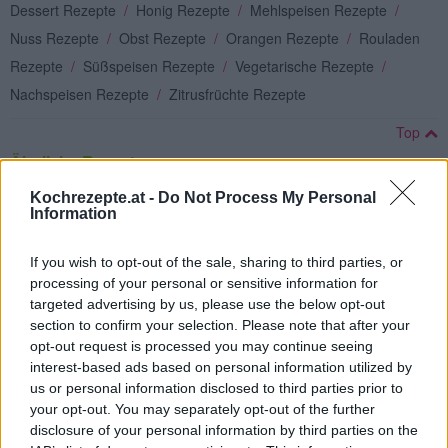
Dessert Rezepte
/
Honig Rezepte
/
Mehlspeisen Rezepte
/
Nuss Rezepte
/
Obst Rezepte
/
Orangen Rezepte
/
Rouladen
Rezepte
/
Süßspeisen Rezepte
/
Vegetarische Rezepte
/
Nachspeisen Rezepte
/
Zitrusfrüchte Rezepte
Top
Ähnliche Rezepte
Streuselkugeln
Kochrezepte.at -
Do Not Process My Personal
Information
Leicht
If you wish to opt-out of the sale, sharing to third parties, or
Keks-Creme Gelado Bolacha
processing of your personal or sensitive information for
targeted advertising by us, please use the below opt-out
Leicht
section to confirm your selection. Please note that after your
opt-out request is processed you may continue seeing
interest-based ads based on personal information utilized by
Kinder Country-Dessert
us or personal information disclosed to third parties prior to
Leicht
your opt-out. You may separately opt-out of the further
disclosure of your personal information by third parties on the