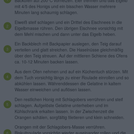
Backofen auf 200°C vorheizen. Eier trennen und das Eigelb
mit 4/5 des Honigs und ein bisschen Wasser mehrere
Minuten lang schaumig schlagen.
Eiweiß steif schlagen und ein Drittel des Eischnees in die
Eigelbmasse rühren. Den übrigen Eischnee vorsichtig mit
dem Mehl mischen und dann unter das Eigelb heben.
Ein Backblech mit Backpapier auslegen, den Teig darauf
verteilen und glatt streichen. Die Haselnüsse gleichmäßig
über den Teig streuen. Auf der mittleren Schiene des Ofens
ca. 10-12 Minuten backen lassen.
Aus dem Ofen nehmen und auf ein Küchentuch stürzen. Mit
dem Tuch vorsichtig längs zu einer Roulade einrollen und so
abkühlen lassen. Währenddessen die Gelatine in kaltem
Wasser einweichen und auflösen lassen.
Den restlichen Honig mit Schlagobers verrühren und steif
schlagen. Aufgelöste Gelatine unterheben und im
Kühlschrank erkalten lassen. In der Zwischenzeit die
Orangen schälen, sorgfältig filetieren und klein schneiden.
Orangen mit der Schlagobers-Masse verrühren.
Biskuitroulade vorsichtig wieder auseinander rollen und die