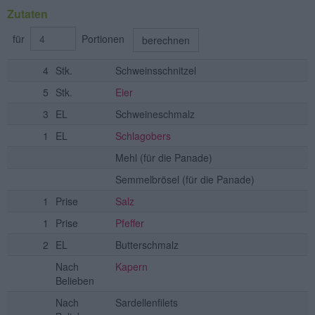
Zutaten
für
Portionen
berechnen
4
Stk.
Schweinsschnitzel
5
Stk.
Eier
3
EL
Schweineschmalz
1
EL
Schlagobers
Mehl
(für die Panade)
Semmelbrösel
(für die Panade)
1
Prise
Salz
1
Prise
Pfeffer
2
EL
Butterschmalz
Nach
Kapern
Belieben
Nach
Sardellenfilets