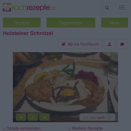
Suche
Togg
navig
Rezepte
Tagesrezept
Neue
Holsteiner Schnitzel
Ab ins Kochbuch
«
»
1
/1
von
keith
||
» Details einblenden
» Weitere Rezepte