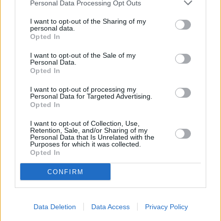
Personal Data Processing Opt Outs
Leicht
I want to opt-out of the Sharing of my
personal data.
Cordon Bleu mit Eier und Kren
Opted In
Leicht
I want to opt-out of the Sale of my
Personal Data.
Opted In
Schnitzel mit Kürbiskernpanier
I want to opt-out of processing my
Leicht
Personal Data for Targeted Advertising.
Opted In
I want to opt-out of Collection, Use,
Naturschnitzel mit Schinken und
Retention, Sale, and/or Sharing of my
Käse
Personal Data that Is Unrelated with the
Purposes for which it was collected.
Leicht
Opted In
Wiener Hühnerschnitzel mit
CONFIRM
Petersilienkartoffeln
Mittel
Data Deletion
Data Access
Privacy Policy
Hammerherren-Schnitzel