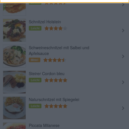
Leicht
Schnitzel Holstein
Leicht
Schweineschnitzel mit Salbei und
Apfelsauce
Mittel
Steirer Cordon bleu
Leicht
Naturschnitzel mit Spiegelei
Leicht
Piccata Milanese