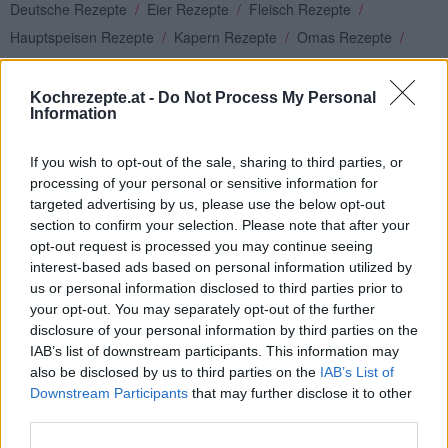
Deutsche Rezepte
/
Eier Rezepte
/
Fleisch Rezepte
/
Hauptspeisen Rezepte
/
Kapern Rezepte
/
Omas Rezepte
/
Schnitzel Rezepte
/
Schweinefleisch Rezepte
Kochrezepte.at -
Do Not Process My Personal
Top
Information
Ähnliche Rezepte
Naturschnitzel
If you wish to opt-out of the sale, sharing to third parties, or
processing of your personal or sensitive information for
Leicht
targeted advertising by us, please use the below opt-out
section to confirm your selection. Please note that after your
opt-out request is processed you may continue seeing
Schweineschnitzel mit Sesam paniert
interest-based ads based on personal information utilized by
Leicht
us or personal information disclosed to third parties prior to
your opt-out. You may separately opt-out of the further
disclosure of your personal information by third parties on the
Schnelles Pariser Schnitzel
IAB’s list of downstream participants. This information may
Leicht
also be disclosed by us to third parties on the
IAB’s List of
Downstream Participants
that may further disclose it to other
third parties.
Gefülltes Schnitzel mit Saft