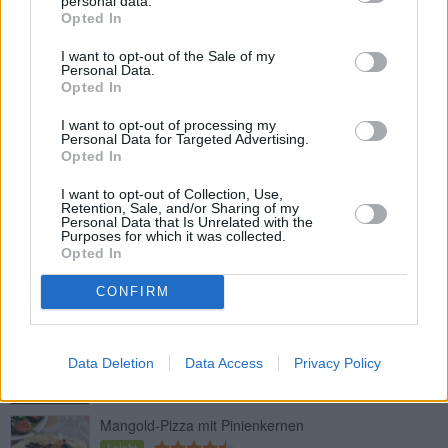
personal data.
Opted In
I want to opt-out of the Sale of my
Mangold-Quiche
Personal Data.
Opted In
Leicht
I want to opt-out of processing my
Personal Data for Targeted Advertising.
Penne-Nudeln mit Mangold
Opted In
Mittel
I want to opt-out of Collection, Use,
Retention, Sale, and/or Sharing of my
Personal Data that Is Unrelated with the
Purposes for which it was collected.
Mangold-Laberl
Opted In
Mittel
CONFIRM
Dorade mit Mangold-Kartoffeln
Leicht
Data Deletion
Data Access
Privacy Policy
Mangold-Pizza mit Pinienkernen