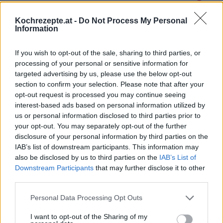
Top
Ähnliche Rezepte
Kochrezepte.at -
Do Not Process My Personal
Information
Teigtaschen mit Mangold
Mittel
If you wish to opt-out of the sale, sharing to third parties, or
processing of your personal or sensitive information for
targeted advertising by us, please use the below opt-out
Mangold-Spinat Suppe
section to confirm your selection. Please note that after your
Leicht
opt-out request is processed you may continue seeing
interest-based ads based on personal information utilized by
us or personal information disclosed to third parties prior to
Mangoldknödel
your opt-out. You may separately opt-out of the further
Mittel
disclosure of your personal information by third parties on the
IAB’s list of downstream participants. This information may
also be disclosed by us to third parties on the
IAB’s List of
Mangold Bratlinge
Downstream Participants
that may further disclose it to other
Leicht
third parties.
Personal Data Processing Opt Outs
Mangold-Kokossuppe
I want to opt-out of the Sharing of my
Leicht