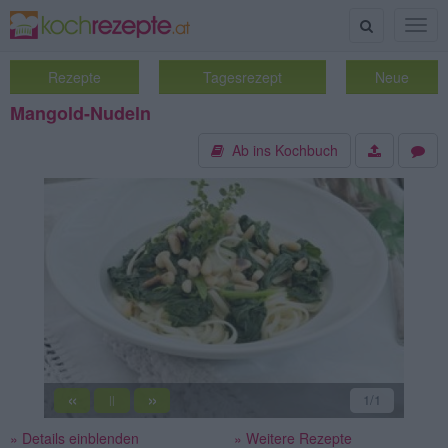
Suche
Togg
navig
Rezepte
Tagesrezept
Neue
Mangold-Nudeln
Ab ins Kochbuch
«
»
1
/1
||
» Details einblenden
» Weitere Rezepte