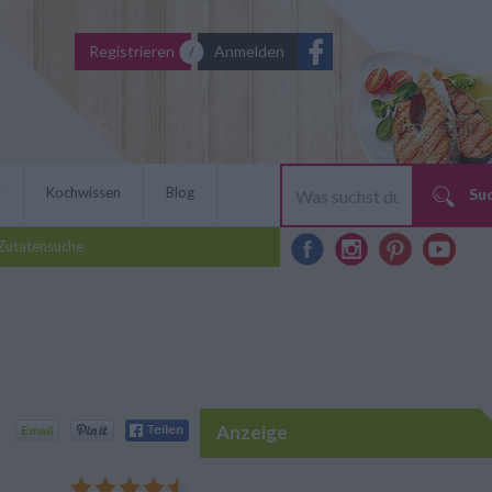
Registrieren
Anmelden
r
Kochwissen
Blog
Su
Zutatensuche
Anzeige
 wird mit Mangold und
t. Man kann dazu wie auf