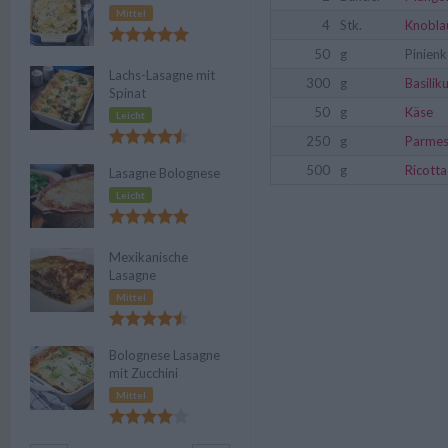
Mittel
4
Stk.
Knobla
50
g
Pinien
Lachs-Lasagne mit
300
g
Basilik
Spinat
50
g
Käse
Leicht
250
g
Parme
500
g
Ricotta
Lasagne Bolognese
Leicht
Mexikanische
Lasagne
Mittel
Bolognese Lasagne
mit Zucchini
Mittel