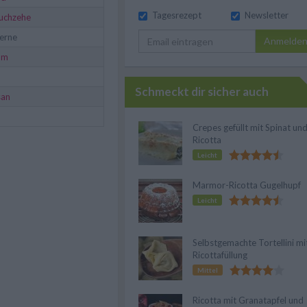
Tagesrezept
Newsletter
uchzehe
kerne
Anmelde
um
Schmeckt dir sicher auch
san
Crepes gefüllt mit Spinat un
Ricotta
Leicht
Marmor-Ricotta Gugelhupf
Leicht
Selbstgemachte Tortellini mi
Ricottafüllung
Mittel
Ricotta mit Granatapfel und