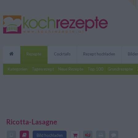
Rezepte
Cocktails
Rezept hochladen
Bilde
Kategorien
Tagesrezept
Neue Rezepte
Top 100
Grundrezepte
Ricotta-Lasagne
Das Rezept für Ricotta-Lasagne
frischen Champignons zubereite
Bild hochladen