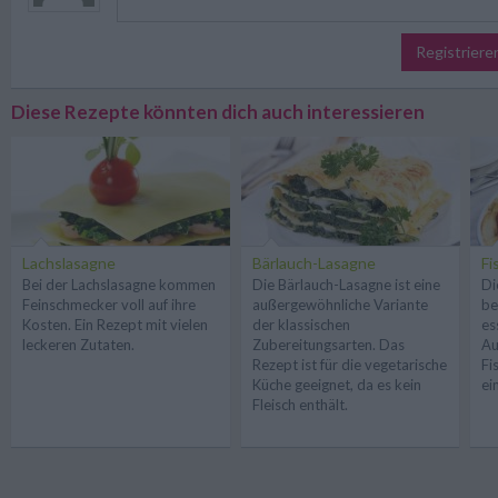
Registriere
Diese Rezepte könnten dich auch interessieren
Lachslasagne
Bärlauch-Lasagne
Fi
Bei der Lachslasagne kommen
Die Bärlauch-Lasagne ist eine
Di
Feinschmecker voll auf ihre
außergewöhnliche Variante
be
Kosten. Ein Rezept mit vielen
der klassischen
es
leckeren Zutaten.
Zubereitungsarten. Das
Au
Rezept ist für die vegetarische
Fi
Küche geeignet, da es kein
ei
Fleisch enthält.