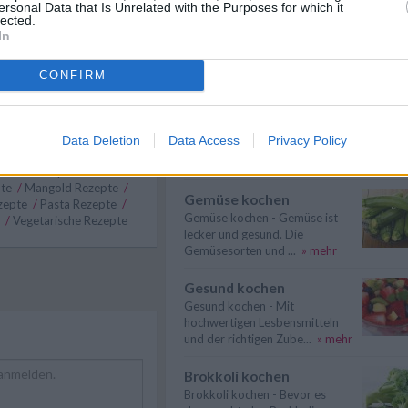
ersonal Data that Is Unrelated with the Purposes for which it
lected.
Nudeln kochen
In
Nudeln kochen - Hier gibt es
nützliche Informationen zum
Thema: Wie k...
» mehr
CONFIRM
Suppen kochen
Suppen kochen - so gelingt es.
 Rezepte
/
Data Deletion
Data Access
Privacy Policy
Als Grundlage für Suppen dienen
he Rezepte
/
klare ...
» mehr
enische Rezepte
/
pte
/
Mangold Rezepte
/
Gemüse kochen
zepte
/
Pasta Rezepte
/
Gemüse kochen - Gemüse ist
e
/
Vegetarische Rezepte
lecker und gesund. Die
Gemüsesorten und ...
» mehr
Gesund kochen
Gesund kochen - Mit
hochwertigen Lesbensmitteln
und der richtigen Zube...
» mehr
Brokkoli kochen
Brokkoli kochen - Bevor es