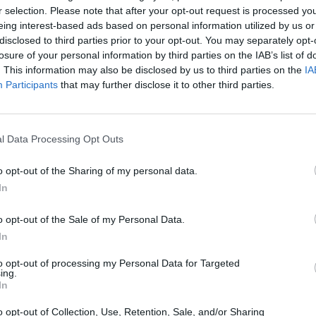
henmaschine geben. Käse,
r selection. Please note that after your opt-out request is processed y
 die Hälfte des Parmesan
eing interest-based ads based on personal information utilized by us or
 pürieren, bis die Masse
disclosed to third parties prior to your opt-out. You may separately opt-
cotta unterziehen.
losure of your personal information by third parties on the IAB’s list of
Olivenöl einfetten. Den
. This information may also be disclosed by us to third parties on the
IA
ttern auslegen. Darüber
Participants
that may further disclose it to other third parties.
sse einfüllen, eine
Like uns auf Facebook...
 ein Teil der
d-Mischung. Dann folgen
r, Ricottamasse usw. Auf
l Data Processing Opt Outs
, bis alle Zutaten
Lasagneblättern
 den restlichen Parmesan
o opt-out of the Sharing of my personal data.
In
olie abdecken und auf
 Minuten backen. Die
o opt-out of the Sale of my Personal Data.
nd noch 10 Minuten backen
In
ieren 5 Minuten ruhen
to opt-out of processing my Personal Data for Targeted
ing.
In
Artikelempfehlung
ckt ein Tomatensalat
o opt-out of Collection, Use, Retention, Sale, and/or Sharing