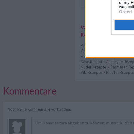
of my P
was col
Opted 
Weitere interessante
Rezeptsammlungen
Anfänger Rezepte
/
Basilikum
Champignon Rezepte
/
Einfac
Hauptspeisen Rezepte
/
Itali
Käse Rezepte
/
Lasagne Reze
Nudel Rezepte
/
Parmesan Re
Pilz Rezepte
/
Ricotta Rezept
Kommentare
Noch keine Kommentare vorhanden.