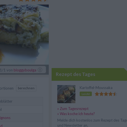
vieren.
1
/1
von
bloggyboulga
Rezept des Tages
Kartoffel-Moussaka
ortionen
berechnen
Leicht
eblätter
» Zum Tagesrezept
l
» Was koche ich heute?
ignons
Melde dich kostenlos zum Rezept des Tag
und Newsletter an.
ld