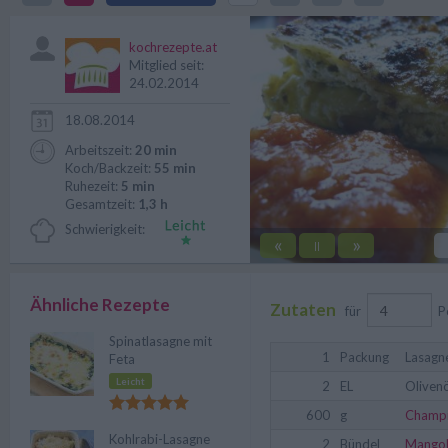
dem Bild eine Tomatensauce ser
kochrezepte.at
Mitglied seit:
24.02.2014
18.08.2014
Arbeitszeit:
20 min
Koch/Backzeit:
55 min
Ruhezeit:
5 min
Gesamtzeit:
1,3 h
Schwierigkeit:
«
»
||
Ähnliche Rezepte
Zutaten
für
P
Spinatlasagne mit
1
Packung
Lasagn
Feta
Leicht
2
EL
Olivenö
600
g
Champ
Kohlrabi-Lasagne
2
Bündel
Mango