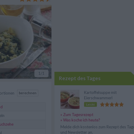
1
/1
Rezept des Tages
Kartoffelsuppe mit
ortionen
berechnen
Eierschwammerl
Leicht
ld
» Zum Tagesrezept
eln
» Was koche ich heute?
uchzehe
Melde dich kostenlos zum Rezept des Tag
und Newsletter an.
l