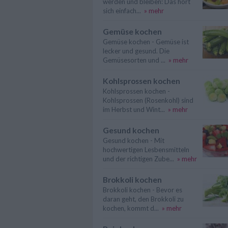
werden und bleiben: Das hört
sich einfach...
» mehr
Gemüse kochen
Gemüse kochen - Gemüse ist
lecker und gesund. Die
Gemüsesorten und ...
» mehr
Kohlsprossen kochen
Kohlsprossen kochen -
Kohlsprossen (Rosenkohl) sind
im Herbst und Wint...
» mehr
Gesund kochen
Gesund kochen - Mit
hochwertigen Lesbensmitteln
und der richtigen Zube...
» mehr
Brokkoli kochen
Brokkoli kochen - Bevor es
daran geht, den Brokkoli zu
kochen, kommt d...
» mehr