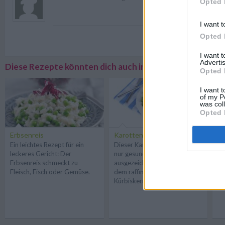
Opted 
I want t
Opted 
Registriere
I want 
Advertis
Diese Rezepte könnten dich auch interessieren
Opted 
I want t
of my P
was col
Opted 
Erbsenreis
Karottensalat
Bä
Ein leichtes Rezept für ein
Dieser Karottensalat ist nicht
Ei
leckeres Gericht: Der
nur gesund - er schmeckt auch
fü
Erbsenreis schmeckt zu
ausgezeichnet! Das liegt an
Kr
Fleisch, Fisch oder Gemüse.
dem raffinierten Rezept mit
er
Kürbiskernen und Sprossen.
Bl