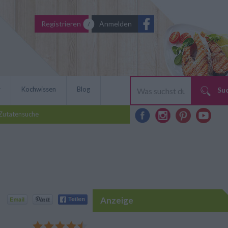
Registrieren
Anmelden
r
Kochwissen
Blog
Su
Zutatensuche
Anzeige
ssenheit geraten. Nicht
 Rezept für Mangold-
emüse inzwischen jedoch