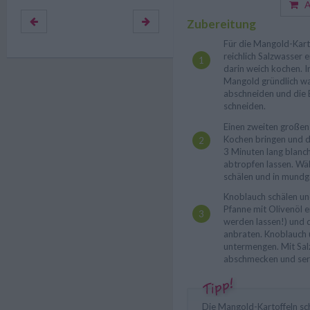
Au
Zubereitung
Für die Mangold-Kart
reichlich Salzwasser e
darin weich kochen. I
Mangold gründlich was
abschneiden und die B
schneiden.
Einen zweiten großen
Kochen bringen und d
3 Minuten lang blanc
abtropfen lassen. Wä
schälen und in mundg
Knoblauch schälen un
Pfanne mit Olivenöl e
werden lassen!) und d
anbraten. Knoblauch
untermengen. Mit Sal
abschmecken und ser
Die Mangold-Kartoffeln sc