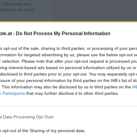
n. Sie können aber
ptgericht mit einem
te.at -
Do Not Process My Personal Information
Like uns auf Facebook...
to opt-out of the sale, sharing to third parties, or processing of your per
formation for targeted advertising by us, please use the below opt-out s
r selection. Please note that after your opt-out request is processed y
Rezepte
/
ezepte
/
eing interest-based ads based on personal information utilized by us or
Rezepte
/
disclosed to third parties prior to your opt-out. You may separately opt-
richte
/
losure of your personal information by third parties on the IAB’s list of
e Rezepte
. This information may also be disclosed by us to third parties on the
IA
Participants
that may further disclose it to other third parties.
l Data Processing Opt Outs
Artikelempfehlung
o opt-out of the Sharing of my personal data.