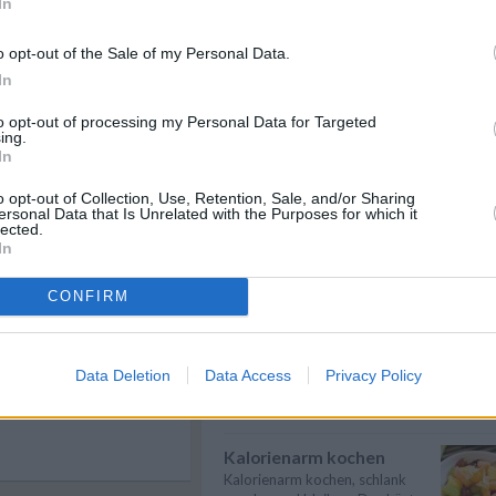
In
Spargel kochen
Spargel kochen - Hier gibt es
o opt-out of the Sale of my Personal Data.
nützliche Informationen zum
In
n
Anmelden
Thema: Wie ...
» mehr
to opt-out of processing my Personal Data for Targeted
Karfiol kochen
ing.
In
Karfiol kochen - Hier gibt es
nützliche Informationen zum
Thema: Wie ...
» mehr
o opt-out of Collection, Use, Retention, Sale, and/or Sharing
ersonal Data that Is Unrelated with the Purposes for which it
lected.
Suppen kochen
In
Suppen kochen - so gelingt es.
Als Grundlage für Suppen dienen
CONFIRM
rlauchaufstrich
klare ...
» mehr
n schönes, einfaches Rezept
r Bärlauchaufstrich. Das
Kartoffeln kochen
aut mit dem Knoblauchduft
Kartoffeln kochen - Kartoffeln
Data Deletion
Data Access
Privacy Policy
ntet man am besten vor der
sind sehr lecker und beinhalten
ütezeit im Mai.
viele V...
» mehr
Kalorienarm kochen
Kalorienarm kochen, schlank