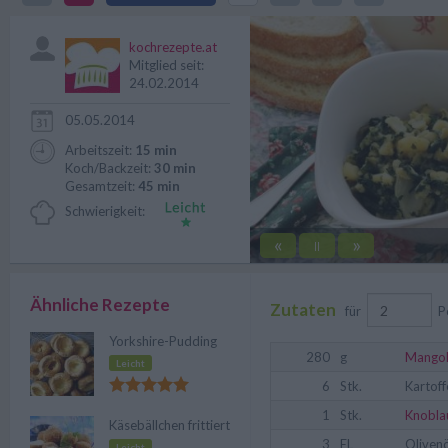
sein Comeback.
kochrezepte.at
Mitglied seit:
24.02.2014
05.05.2014
Arbeitszeit:
15 min
Koch/Backzeit:
30 min
Gesamtzeit:
45 min
Schwierigkeit:
«
»
||
Ähnliche Rezepte
Zutaten
für
P
Yorkshire-Pudding
280
g
Mango
Leicht
6
Stk.
Kartoff
1
Stk.
Knobla
Käsebällchen frittiert
3
EL
Olivenö
Leicht