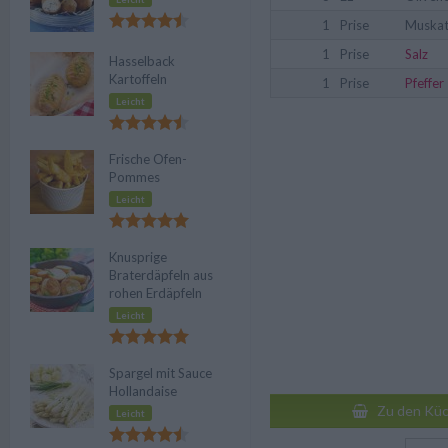
1
Prise
Muskat
1
Prise
Salz
Hasselback
Kartoffeln
1
Prise
Pfeffer
Leicht
Frische Ofen-
Pommes
Leicht
Knusprige
Braterdäpfeln aus
rohen Erdäpfeln
Leicht
Spargel mit Sauce
Hollandaise
Zu den Küc
Leicht