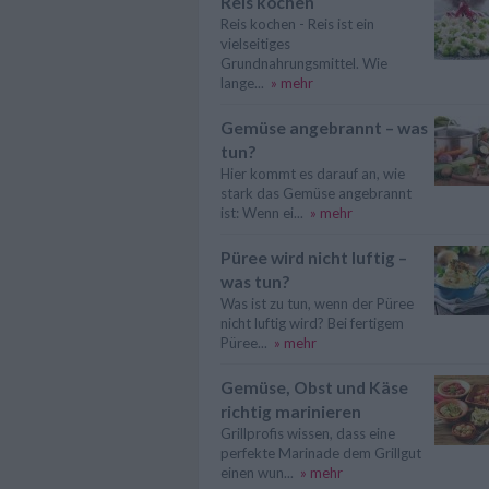
Reis kochen
Reis kochen - Reis ist ein
vielseitiges
Grundnahrungsmittel. Wie
lange...
» mehr
Gemüse angebrannt – was
tun?
Hier kommt es darauf an, wie
stark das Gemüse angebrannt
ist: Wenn ei...
» mehr
Püree wird nicht luftig –
was tun?
Was ist zu tun, wenn der Püree
nicht luftig wird? Bei fertigem
Püree...
» mehr
Gemüse, Obst und Käse
richtig marinieren
Grillprofis wissen, dass eine
perfekte Marinade dem Grillgut
einen wun...
» mehr