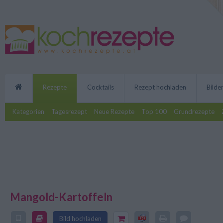
Rezepte
Cocktails
Rezept hochladen
Bilde
Kategorien
Tagesrezept
Neue Rezepte
Top 100
Grundrezepte
Mangold-Kartoffeln
Mangold war lange Zeit in Verge
zuletzt wegen Gerichte wie dem
Kartoffeln feiert das gesunde G
Bild hochladen