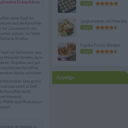
f meine Einkaufsliste
Leicht
offeln einen Topf mit
Jungkartoffeln mit Petersilie
rhitzen und die Kartoffeln
Leicht
n der Zwischenzeit den
chen, putzen, die Stiele
lätter in Streifen
Paprika Potato Wedges
Leicht
 Topf mit Salzwasser zum
ie Mangold-Streifen darin
hieren. Abgießen und gut
hrenddessen Kartoffeln
erechte Stücke schneiden.
Anzeige
d fein hacken. Eine große
rwärmen (nicht zu heiß
ie Kartoffeln darin
 und Mangold
z, Pfeffer und Muskatnuss
vieren.
hmecken als Beilage zu