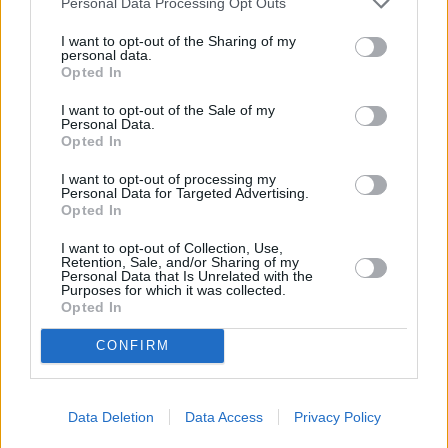
Personal Data Processing Opt Outs
Leicht
I want to opt-out of the Sharing of my
personal data.
Opted In
Hühnerleber mit Zwiebeln
Leicht
I want to opt-out of the Sale of my
Personal Data.
Opted In
Kuchen mit Leber-Weißkraut-Füllung
I want to opt-out of processing my
Personal Data for Targeted Advertising.
Mittel
Opted In
I want to opt-out of Collection, Use,
Entenleber-Parfait
Retention, Sale, and/or Sharing of my
Personal Data that Is Unrelated with the
Leicht
Purposes for which it was collected.
Opted In
CONFIRM
Kalbsleber mit Apfel und Zwiebel
Leicht
Data Deletion
Data Access
Privacy Policy
Hausgemachte Leberknödel