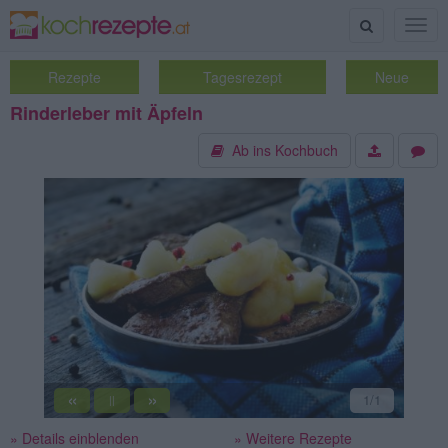
Suche
Togg
navig
Rezepte
Tagesrezept
Neue
Rinderleber mit Äpfeln
Ab ins Kochbuch
«
»
1
/1
||
» Details einblenden
» Weitere Rezepte