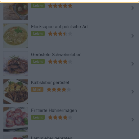
Leicht
Flecksuppe auf polnische Art
Leicht
Geröstete Schweineleber
Leicht
Kalbsleber geröstet
Mittel
Frittierte Hühnermägen
Leicht
Lammleber gebraten