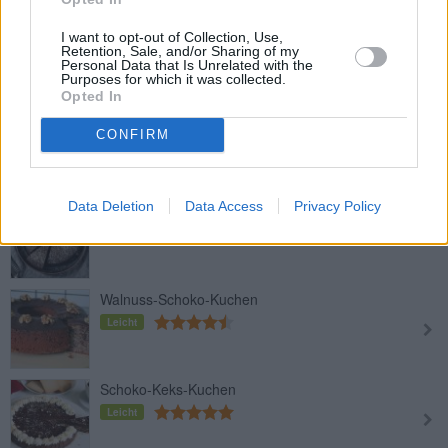
Schoko-Cocos-Kuchen
I want to opt-out of Collection, Use,
Retention, Sale, and/or Sharing of my
Leicht
Personal Data that Is Unrelated with the
Purposes for which it was collected.
Opted In
Erdäpfel-Schokoladekuchen
CONFIRM
Leicht
Data Deletion
Data Access
Privacy Policy
Schokoladenkuchen ohne Mehl
Leicht
Walnuss-Schoko-Kuchen
Leicht
Schoko-Keks-Kuchen
Leicht