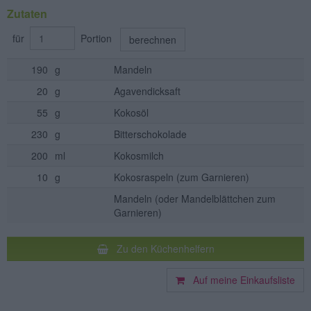
Zutaten
für
Portion
berechnen
190
g
Mandeln
20
g
Agavendicksaft
55
g
Kokosöl
230
g
Bitterschokolade
200
ml
Kokosmilch
10
g
Kokosraspeln
(zum Garnieren)
Mandeln
(oder Mandelblättchen zum
Garnieren)
Zu den Küchenhelfern
Auf meine Einkaufsliste