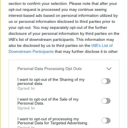
section to confirm your selection. Please note that after your
Karamell-Schokoriegel-Kuchen
opt-out request is processed you may continue seeing
Leicht
interest-based ads based on personal information utilized by
us or personal information disclosed to third parties prior to
your opt-out. You may separately opt-out of the further
Moelleux au Chocolat
disclosure of your personal information by third parties on the
IAB’s list of downstream participants. This information may
Leicht
also be disclosed by us to third parties on the
IAB’s List of
Downstream Participants
that may further disclose it to other
third parties.
Low Carb-Schokokuchen
Leicht
Personal Data Processing Opt Outs
I want to opt-out of the Sharing of my
personal data.
Sauerkraut-Schoko-Kuchen
Opted In
Leicht
I want to opt-out of the Sale of my
Personal Data.
Opted In
Bohnen-Schoko-Kuchen
Leicht
I want to opt-out of processing my
Personal Data for Targeted Advertising.
Opted In