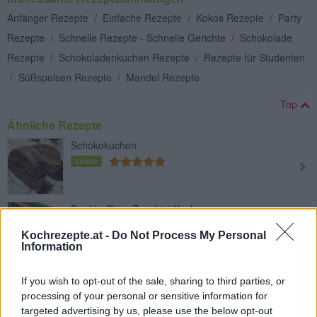
Anfänger Rezepte
/
Einfache Rezepte
/
Kokos Rezepte
/
Party
Rezepte
/
Schnelle Rezepte - Schnelle Gerichte
/
Schokolade
Rezepte
/
Schokoladenkuchen Rezepte
/
Rezepte für Studenten
/
Süßspeisen Rezepte
/
Mandel Rezepte
Top
Ähnliche Rezepte
Schokokuchen
Leicht
Double Choc-Zucchini-Kuchen
Leicht
Kochrezepte.at -
Do Not Process My Personal
Information
Rehrücken
If you wish to opt-out of the sale, sharing to third parties, or
Leicht
processing of your personal or sensitive information for
targeted advertising by us, please use the below opt-out