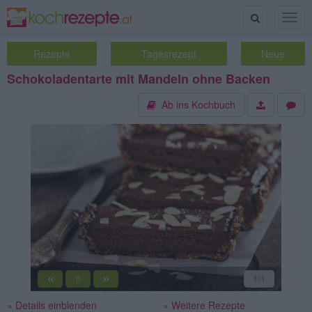
Suche
Togg
navig
Rezepte
Tagesrezept
Neue
Schokoladentarte mit Mandeln ohne Backen
Ab ins Kochbuch
«
»
1
/1
||
» Details einblenden
» Weitere Rezepte