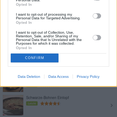
Erbseneintopf
Opted In
Leicht
I want to opt-out of processing my
Personal Data for Targeted Advertising.
Opted In
Kalbfleisch-Eintopf
I want to opt-out of Collection, Use,
Mittel
Retention, Sale, and/or Sharing of my
Personal Data that Is Unrelated with the
Purposes for which it was collected.
Opted In
Omas einfacher Wursteintopf
Leicht
CONFIRM
Fabada asturiana - Spanischer
Data Deletion
Data Access
Privacy Policy
Bohneneintopf
Leicht
Schwarze-Bohnen Eintopf
Leicht