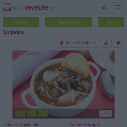
Suche
Togg
navig
Rezepte
Tagesrezept
Neue
Soljanka
Ab ins Kochbuch
«
»
1
/1
||
» Details einblenden
» Weitere Rezepte