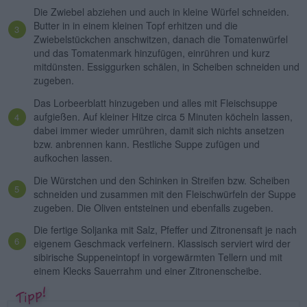
Die Zwiebel abziehen und auch in kleine Würfel schneiden.
Butter in in einem kleinen Topf erhitzen und die
Zwiebelstückchen anschwitzen, danach die Tomatenwürfel
und das Tomatenmark hinzufügen, einrühren und kurz
mitdünsten. Essiggurken schälen, in Scheiben schneiden und
zugeben.
Das Lorbeerblatt hinzugeben und alles mit Fleischsuppe
aufgießen. Auf kleiner Hitze circa 5 Minuten köcheln lassen,
dabei immer wieder umrühren, damit sich nichts ansetzen
bzw. anbrennen kann. Restliche Suppe zufügen und
aufkochen lassen.
Die Würstchen und den Schinken in Streifen bzw. Scheiben
schneiden und zusammen mit den Fleischwürfeln der Suppe
zugeben. Die Oliven entsteinen und ebenfalls zugeben.
Die fertige Soljanka mit Salz, Pfeffer und Zitronensaft je nach
eigenem Geschmack verfeinern. Klassisch serviert wird der
sibirische Suppeneintopf in vorgewärmten Tellern und mit
einem Klecks Sauerrahm und einer Zitronenscheibe.