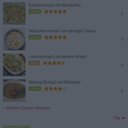
Erbseneintopf mit Würstchen
Leicht
Hühncheneintopf mit cremiger Sauce
Leicht
Lammeintopf-Lancashire Hotpot
Mittel
Wirsing Eintopf mit Klößchen
Leicht
» Weitere Eintopf Rezepte
Top
Kommentare