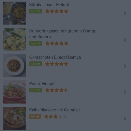
Kürbis-Linsen-Eintopf
Leicht
Hühnerfrikassee mit grünem Spargel
und Kapern
Leicht
Okraschoten Eintopf Bamya
Leicht
Puten-Eintopf
Leicht
Kalbsfrikassee mit Gemüse
Mittel