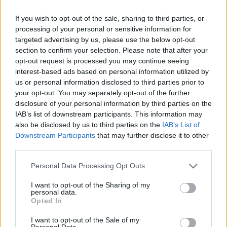
Trennkost Rezepte
If you wish to opt-out of the sale, sharing to third parties, or
Top
processing of your personal or sensitive information for
Ähnliche Rezepte
targeted advertising by us, please use the below opt-out
section to confirm your selection. Please note that after your
Lammfrikassee
opt-out request is processed you may continue seeing
Mittel
interest-based ads based on personal information utilized by
us or personal information disclosed to third parties prior to
your opt-out. You may separately opt-out of the further
Rollgerste-Kürbis Eintopf
disclosure of your personal information by third parties on the
Leicht
IAB’s list of downstream participants. This information may
also be disclosed by us to third parties on the
IAB’s List of
Downstream Participants
that may further disclose it to other
Mexikanischer Eintopf
third parties.
Leicht
Personal Data Processing Opt Outs
I want to opt-out of the Sharing of my
Linseneintopf mit Frankfurter
personal data.
Leicht
Opted In
I want to opt-out of the Sale of my
Personal Data.