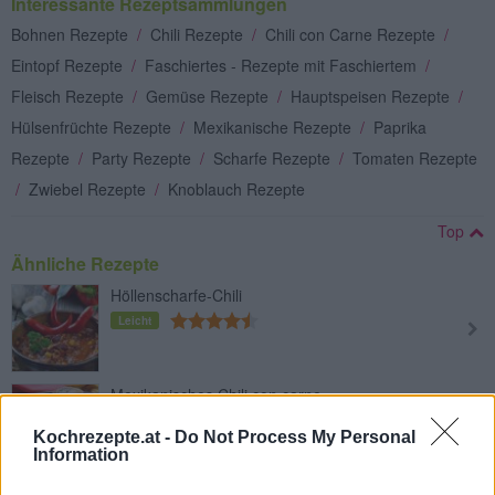
Interessante Rezeptsammlungen
Bohnen Rezepte
/
Chili Rezepte
/
Chili con Carne Rezepte
/
Eintopf Rezepte
/
Faschiertes - Rezepte mit Faschiertem
/
Fleisch Rezepte
/
Gemüse Rezepte
/
Hauptspeisen Rezepte
/
Hülsenfrüchte Rezepte
/
Mexikanische Rezepte
/
Paprika
Rezepte
/
Party Rezepte
/
Scharfe Rezepte
/
Tomaten Rezepte
/
Zwiebel Rezepte
/
Knoblauch Rezepte
Top
Ähnliche Rezepte
Höllenscharfe-Chili
Leicht
Mexikanisches Chili con carne
Leicht
Kochrezepte.at -
Do Not Process My Personal
Information
Mexikanischer Bohneneintopf