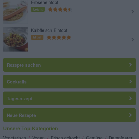
Erbseneintopf
Leicht
Kalbfleisch-Eintopf
Mittel
Rezepte suchen
Cocktails
Tagesrezept
Neue Rezepte
Unsere Top-Kategorien
Vegetarisch
/
Vegan
/
Frisch gekocht
/
Gemüse
/
Dampfgarer