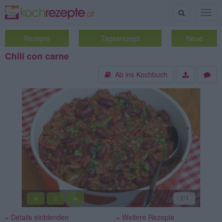
Suche
Togg
navig
Rezepte
Tagesrezept
Neue
Chili con carne
Ab ins Kochbuch
«
»
1
/1
||
» Details einblenden
» Weitere Rezepte