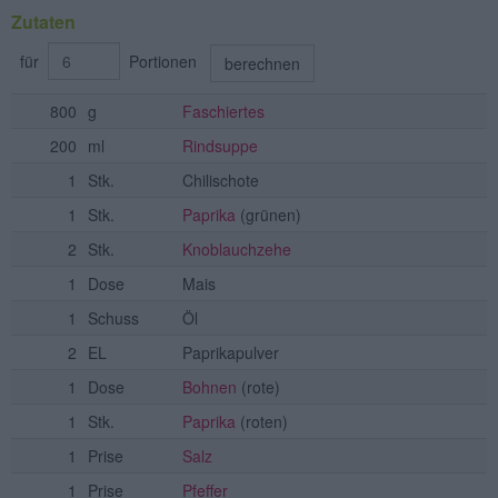
Zutaten
für
Portionen
berechnen
800
g
Faschiertes
200
ml
Rindsuppe
1
Stk.
Chilischote
1
Stk.
Paprika
(grünen)
2
Stk.
Knoblauchzehe
1
Dose
Mais
1
Schuss
Öl
2
EL
Paprikapulver
1
Dose
Bohnen
(rote)
1
Stk.
Paprika
(roten)
1
Prise
Salz
1
Prise
Pfeffer