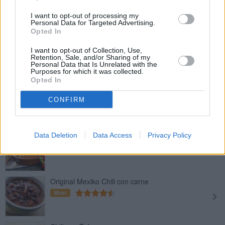
Vegetarisches Chili con Carne
Leicht
I want to opt-out of processing my
Personal Data for Targeted Advertising.
Opted In
Chili con carne schnell und scharf
I want to opt-out of Collection, Use,
Retention, Sale, and/or Sharing of my
Leicht
Personal Data that Is Unrelated with the
Purposes for which it was collected.
Opted In
Party-Chili con Carne
CONFIRM
Leicht
Data Deletion
Data Access
Privacy Policy
Chili con carne mit Faschiertem
Leicht
Original Mexiko Chili con carne
Mittel