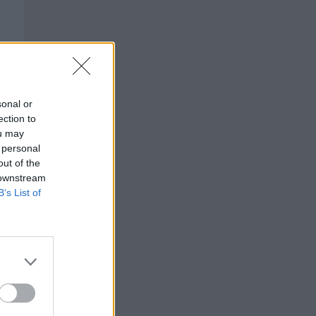
sonal or
a-
ection to
ou may
 personal
out of the
 downstream
B’s List of