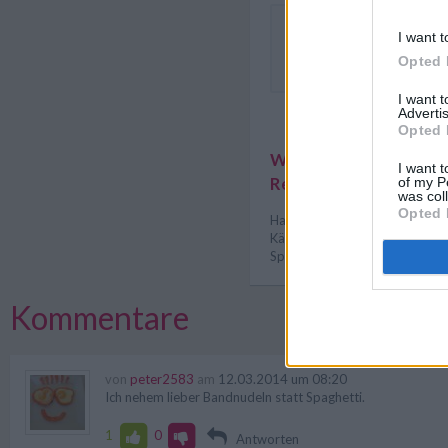
Die Spaghetti al gorgonzo
I want t
mit gehackten Kräutern n
Opted 
dekorieren.
I want 
Advertis
Opted 
Weitere interessante
I want t
Rezeptsammlungen
of my P
was col
Opted 
Hauptspeisen Rezepte
/
Itali
Käse Rezepte
/
Nudel Rezept
Spaghetti Rezepte
/
Vegetaris
Kommentare
von
peter2583
am
12.03.2014 um 08:20
Ich nehem lieber Bandnudeln statt Spaghetti.
1
0
Antworten