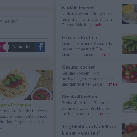
Nudeln kochen
Nudeln kochen - Hier gibt es
nützliche Informationen zum
Thema: Wie k...
» mehr
Gemüse kochen
Gemüse kochen - Gemüse ist
n
Anmelden
lecker und gesund. Die
Gemüsesorten und ...
» mehr
Gesund kochen
Gesund kochen - Mit
hochwertigen Lesbensmitteln
und der richtigen Zube...
» mehr
Brokkoli kochen
Brokkoli kochen - Bevor es
egane Bolognese
daran geht, den Brokkoli zu
nuss statt Verzicht! Dieses
kochen, kommt d...
» mehr
zept für vegane Bolognese
eht dem Original in nichts
Teig bleibt am Nudelholz
ch.
kleben – was tun?