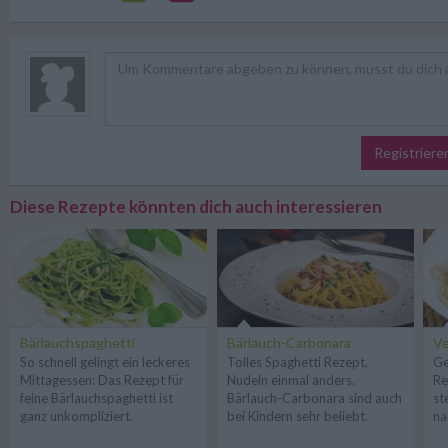
Registriere
Diese Rezepte könnten dich auch interessieren
Bärlauchspaghetti
Bärlauch-Carbonara
V
So schnell gelingt ein leckeres
Tolles Spaghetti Rezept,
Ge
Mittagessen: Das Rezept für
Nudeln einmal anders.
Re
feine Bärlauchspaghetti ist
Bärlauch-Carbonara sind auch
st
ganz unkompliziert.
bei Kindern sehr beliebt.
na