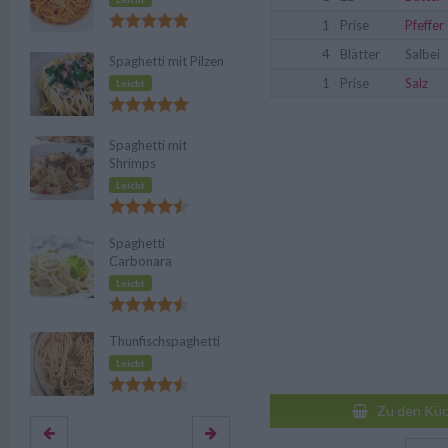
1
Prise
Pfeffer
4
Blätter
Salbei
Spaghetti mit Pilzen
1
Prise
Salz
Leicht
Spaghetti mit
Shrimps
Leicht
Spaghetti
Carbonara
Leicht
Thunfischspaghetti
Leicht
Zu den Küc