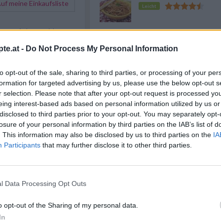
f meine Einkaufsliste
Leicht
rgonzola
lassen sich ganz
Yakisoba Nudeln
ubereiten. Einen großen
te.at -
Do Not Process My Personal Information
Leicht
üllen und aufkochen. Die
h Packungsanweisung
chen.
to opt-out of the sale, sharing to third parties, or processing of your per
Pasta mit Gorgonzola-Rucol
kochen, den Gorgonzola
formation for targeted advertising by us, please use the below opt-out s
Sauce
albei abwaschen und
r selection. Please note that after your opt-out request is processed y
Leicht
tter in einer großen
eing interest-based ads based on personal information utilized by us or
 Hitze schmelzen.
disclosed to third parties prior to your opt-out. You may separately opt-
 Salbeiblätter darin
losure of your personal information by third parties on the IAB’s list of
se schmelzen lassen.
Anzeige
. This information may also be disclosed by us to third parties on the
IA
agobers langsam in die
Participants
that may further disclose it to other third parties.
kontinuierlich rühren. Mit
Salz abschmecken und
en. Nach der Kochzeit die
 abtropfen lassen und mit
l Data Processing Opt Outs
 übrigen Schlagobers
ndlich vermengen. Die
 Servieren herausfischen.
o opt-out of the Sharing of my personal data.
In