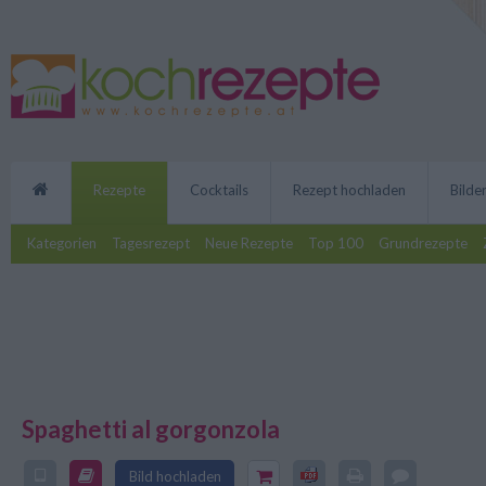
Rezepte
Cocktails
Rezept hochladen
Bilde
Kategorien
Tagesrezept
Neue Rezepte
Top 100
Grundrezepte
Spaghetti al gorgonzola
Cremige Spaghetti al gorgonzola
lecker! Das Rezept kann man mi
Bild hochladen