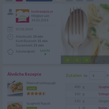
weiteren Gewürzen abwandeln.
kochrezepte.at
Mitglied seit:
24.02.2014
07.03.2014
Arbeitszeit:
10 min
Koch/Backzeit:
15 min
Gesamtzeit:
25 min
Schwierigkeit:
«
»
||
Ähnliche Rezepte
Zutaten
für
P
Meeresfrüchtespaghetti
400
g
Spaghe
Leicht
250
g
Schlag
150
g
Gorgon
Spaghetti Napoli
1
EL
Butter
Leicht