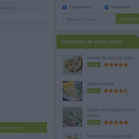
Tagesrezept
Newsletter
(weißen)
Anmelde
Schmeckt dir sicher auch
Kräuter-Ravioli mal anders
Leicht
Nudeln kochen
Leicht
Nudeln mit Putenbrust und
Rucola
Leicht
henhelfern
Nudeln mit Sojasprossen