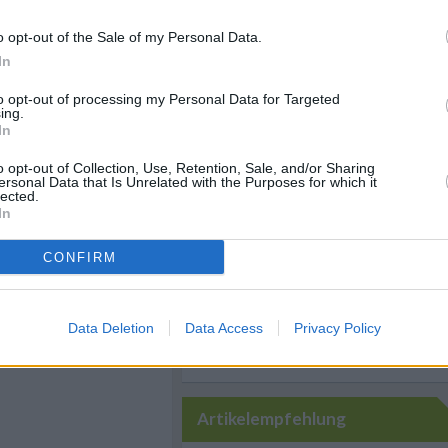
la vor dem Servieren
o opt-out of the Sale of my Personal Data.
ach Geschmack
In
to opt-out of processing my Personal Data for Targeted
ing.
In
Like uns auf Facebook...
o opt-out of Collection, Use, Retention, Sale, and/or Sharing
ersonal Data that Is Unrelated with the Purposes for which it
lected.
In
enische Rezepte
/
e
/
Pasta Rezepte
/
che Rezepte
CONFIRM
Data Deletion
Data Access
Privacy Policy
Artikelempfehlung