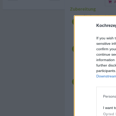
Au
Zubereitung
Die
Spaghetti al go
schnell und einfach z
Kochrezep
Topf mit Salzwasser f
Spaghetti darin nac
bissfest (al dente) ko
If you wish 
Während die Nudeln 
sensitive in
klein würfeln. Den S
confirm you
trockentupfen. Die Bu
continue se
Pfanne bei schwacher
information 
Gorgonzolawürfel und
further disc
erwärmen und den Kä
participants
Zwei Drittel des Schl
Downstream 
Pfanne gießen, dabei 
weißem Pfeffer und 
etwas einköcheln lass
Nudeln in einem Sieb
Persona
zur Sauce geben. Den
zufügen und alles grü
Salbeiblätter vor dem
I want t
Opted 