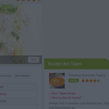
1
/1
Rezept des Tages
Tomaten-Karotten-Suppe
ortionen
berechnen
Leicht
tti
» Zum Tagesrezept
obers
» Was koche ich heute?
zola
Melde dich kostenlos zum Rezept des Tag
und Newsletter an.