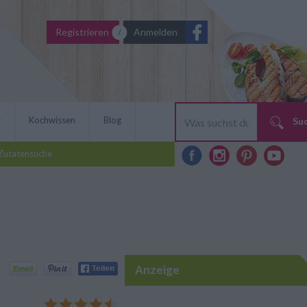
Registrieren
Anmelden
r
Kochwissen
Blog
Su
Zutatensuche
Anzeige
 mit Salbei, immer wieder
t Paprikapulver und