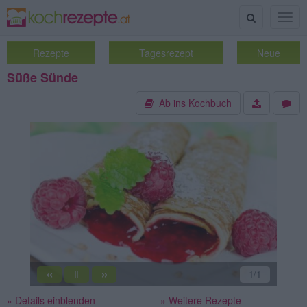
Suche
Togg
navig
Rezepte
Tagesrezept
Neue
Süße Sünde
Ab ins Kochbuch
«
»
1
/1
||
» Details einblenden
» Weitere Rezepte