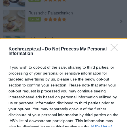
Russische Palatschinken
Leicht
Einfache Eierkuchen
Leicht
Kochrezepte.at -
Do Not Process My Personal
Information
Kakao-Palatschinken mit Bananen
If you wish to opt-out of the sale, sharing to third parties, or
gefüllt
processing of your personal or sensitive information for
Leicht
targeted advertising by us, please use the below opt-out
section to confirm your selection. Please note that after your
Bananen-Palatschinken
opt-out request is processed you may continue seeing
Leicht
interest-based ads based on personal information utilized by
us or personal information disclosed to third parties prior to
your opt-out. You may separately opt-out of the further
Palatschinken mit Räucherlachs
disclosure of your personal information by third parties on the
IAB’s list of downstream participants. This information may
Leicht
also be disclosed by us to third parties on the
IAB’s List of