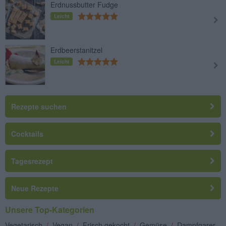
Erdnussbutter Fudge
Leicht
Erdbeerstanitzel
Leicht
Rezepte suchen
Cocktails
Tagesrezept
Neue Rezepte
Unsere Top-Kategorien
Vegetarisch
/
Vegan
/
Frisch gekocht
/
Gemüse
/
Dampfgarer