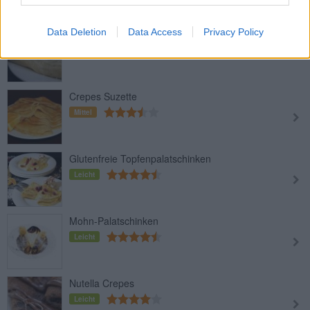
Data Deletion
Data Access
Privacy Policy
Vanillepalatschinken
Leicht
Crepes Suzette
Mittel
Glutenfreie Topfenpalatschinken
Leicht
Mohn-Palatschinken
Leicht
Nutella Crepes
Leicht