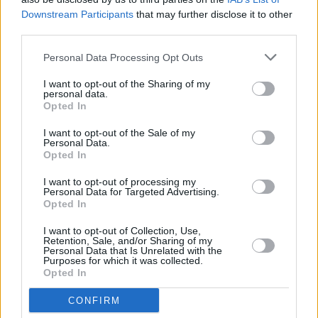
Downstream Participants
that may further disclose it to other
third parties.
Pfirsich-Palatschinken
Leicht
Personal Data Processing Opt Outs
I want to opt-out of the Sharing of my
personal data.
Crêpes mit Kastaniencreme und
Opted In
Apfelpüree
Leicht
I want to opt-out of the Sale of my
Personal Data.
Opted In
Dinkelpalatschinken
Leicht
I want to opt-out of processing my
Personal Data for Targeted Advertising.
Opted In
Nusspalatschinken
I want to opt-out of Collection, Use,
Retention, Sale, and/or Sharing of my
Leicht
Personal Data that Is Unrelated with the
Purposes for which it was collected.
Opted In
Kleine Palatschinken mit Kirschsauce
CONFIRM
Leicht