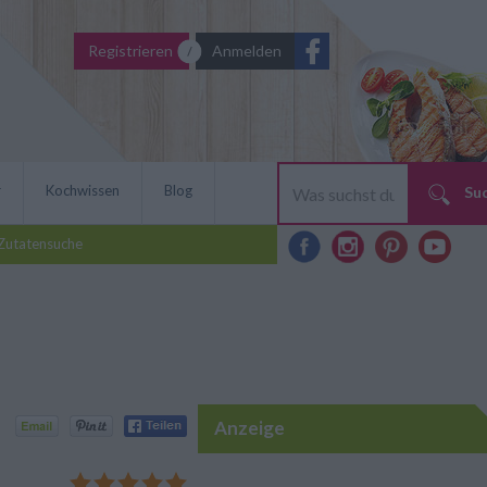
Registrieren
Anmelden
r
Kochwissen
Blog
Su
Zutatensuche
Anzeige
i mit Himbeer-Marmelade
 Die feinen süßen Kekse