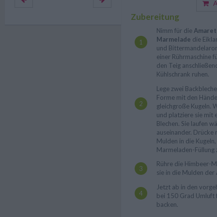
Au
Zubereitung
Nimm für die
Amarett
Marmelade
die Eikla
und Bittermandelarom
einer Rührmaschine fü
den Teig anschließen
Kühlschrank ruhen.
Lege zwei Backbleche
Forme mit den Hände
gleichgroße Kugeln. 
und platziere sie mit
Blechen. Sie laufen w
auseinander. Drücke m
Mulden in die Kugeln, 
Marmeladen-Füllung z
Rühre die Himbeer-Ma
sie in die Mulden der
Jetzt ab in den vorge
bei 150 Grad Umluft 
backen.