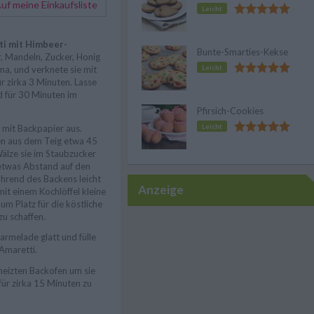
f meine Einkaufsliste
Leicht
i mit Himbeer-
Bunte-Smarties-Kekse
r, Mandeln, Zucker, Honig
Leicht
a, und verknete sie mit
r zirka 3 Minuten. Lasse
d für 30 Minuten im
Pfirsich-Cookies
Leicht
 mit Backpapier aus.
n aus dem Teig etwa 45
Wälze sie im Staubzucker
 etwas Abstand auf den
ährend des Backens leicht
Anzeige
it einem Kochlöffel kleine
um Platz für die köstliche
u schaffen.
rmelade glatt und fülle
 Amaretti.
heizten Backofen um sie
für zirka 15 Minuten zu