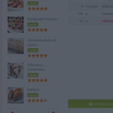
Leicht
4
Tropfen
Bitter
100
g
Staubz
Blätterteig-Törtchen
50
g
Himbe
Leicht
Zitronenkuchen mit
Glasur
Leicht
Süße Nuss-
Sandwiches
Leicht
Baklava
Leicht
Zu den Küc