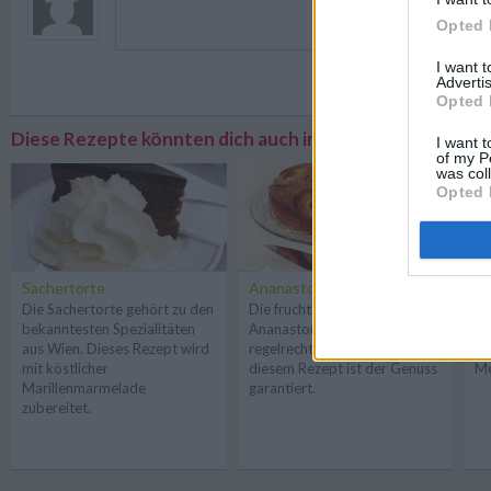
Opted 
I want 
Registriere
Advertis
Opted 
Diese Rezepte könnten dich auch interessieren
I want t
of my P
was col
Opted 
Sachertorte
Ananastorte
Ma
Die Sachertorte gehört zu den
Die fruchtige Süße der
Da
bekanntesten Spezialitäten
Ananastorte vergeht
Ma
aus Wien. Dieses Rezept wird
regelrecht auf der Zunge. Mit
is
mit köstlicher
diesem Rezept ist der Genuss
Me
Marillenmarmelade
garantiert.
zubereitet.