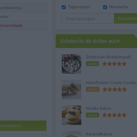
Tagesrezept
Newsletter
mandelaroma
ucker
Anmelde
ermarmelade
Schmeckt dir sicher auch
Zimtkissen-Knabberspaß
Leicht
Haferflocken-Creme-Cookie
Mittel
Nutella-Kekse
Leicht
henhelfern
Karamellkekse