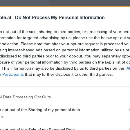
te.at -
Do Not Process My Personal Information
to opt-out of the sale, sharing to third parties, or processing of your per
formation for targeted advertising by us, please use the below opt-out s
Like uns auf Facebook...
r selection. Please note that after your opt-out request is processed y
eing interest-based ads based on personal information utilized by us or
Himbeer Rezepte
/
disclosed to third parties prior to your opt-out. You may separately opt-
Rezepte
/
laden Rezepte
/
losure of your personal information by third parties on the IAB’s list of
/
. This information may also be disclosed by us to third parties on the
IA
Participants
that may further disclose it to other third parties.
andel Rezepte
l Data Processing Opt Outs
o opt-out of the Sharing of my personal data.
In
Artikelempfehlung
o opt-out of the Sale of my Personal Data.