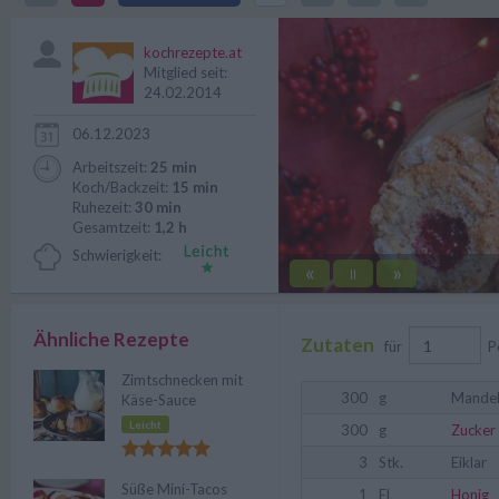
werden aber gerne zu Weihnach
kochrezepte.at
Mitglied seit:
24.02.2014
06.12.2023
Arbeitszeit:
25 min
Koch/Backzeit:
15 min
Ruhezeit:
30 min
Gesamtzeit:
1,2 h
Schwierigkeit:
«
»
||
Ähnliche Rezepte
Zutaten
für
P
Zimtschnecken mit
300
g
Mande
Käse-Sauce
Leicht
300
g
Zucker
3
Stk.
Eiklar
Süße Mini-Tacos
1
EL
Honig