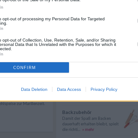
In
Eier kochen
Wer Eier kochen will, sollte in
to opt-out of processing my Personal Data for Targeted
erster Linie auf die richtige
n
Anmelden
ing.
Garzeit ...
» mehr
In
Kekse sind beim Backen
o opt-out of Collection, Use, Retention, Sale, and/or Sharing
trocken geworden
ersonal Data that Is Unrelated with the Purposes for which it
lected.
Als Ursache für trockene Kekse
In
kommen Fehler bei der
Zubereitung in F...
» mehr
CONFIRM
Konservierungsmethode
rillenkuchen mit Mandeln
Einmachen, Einkochen,
s Rezept für den
Einwecken
Data Deletion
Data Access
Privacy Policy
rillenkuchen mit Mandeln
Die Konservierungsmethode Einmachen –
t eine vorzügliche
auch als Einkochen, Eindünste...
» mehr
hlspeise zur Marillenzeit.
Backzubehör
Damit der Spaß am Backen
dauerhaft erhalten bleibt, spielt
die richti...
» mehr