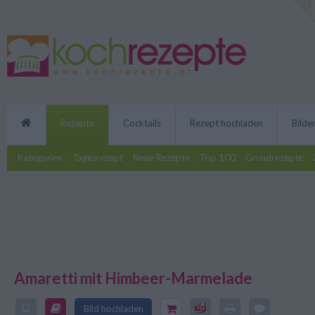
Rezepte
Cocktails
Rezept hochladen
Bilde
Kategorien
Tagesrezept
Neue Rezepte
Top 100
Grundrezepte
Amaretti mit Himbeer-Marmelade
Die selbst gebackenen Amarett
schmecken zur jeder Jahreszeit.
Bild hochladen