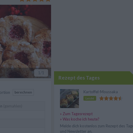
ten gebacken.
1
/1
Rezept des Tages
Kartoffel-Moussaka
ortion
berechnen
Leicht
ln
(gemahlen)
» Zum Tagesrezept
» Was koche ich heute?
Melde dich kostenlos zum Rezept des Tag
und Newsletter an.