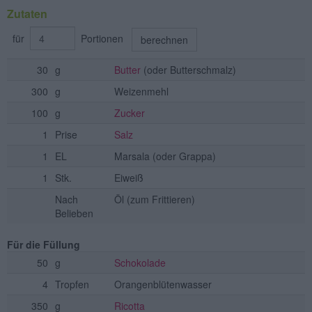
Zutaten
für
Portionen
berechnen
30
g
Butter
(oder Butterschmalz)
300
g
Weizenmehl
100
g
Zucker
1
Prise
Salz
1
EL
Marsala
(oder Grappa)
1
Stk.
Eiweiß
Nach
Öl
(zum Frittieren)
Belieben
Für die Füllung
50
g
Schokolade
4
Tropfen
Orangenblütenwasser
350
g
Ricotta