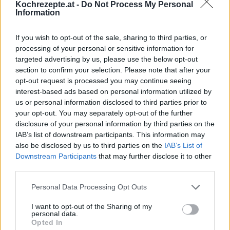
Kochrezepte.at -
Do Not Process My Personal
Information
If you wish to opt-out of the sale, sharing to third parties, or
Interessante Rezeptsammlungen
processing of your personal or sensitive information for
Dessert Rezepte
/
Italienische Rezepte
/
Käse Rezepte
/
targeted advertising by us, please use the below opt-out
Mehlspeisen Rezepte
/
Schokolade Rezepte
/
Süßspeisen
section to confirm your selection. Please note that after your
opt-out request is processed you may continue seeing
Rezepte
/
Vegetarische Rezepte
/
Nachspeisen Rezepte
interest-based ads based on personal information utilized by
us or personal information disclosed to third parties prior to
Top
your opt-out. You may separately opt-out of the further
Ähnliche Rezepte
disclosure of your personal information by third parties on the
Streuselkugeln
IAB’s list of downstream participants. This information may
also be disclosed by us to third parties on the
IAB’s List of
Leicht
Downstream Participants
that may further disclose it to other
third parties.
Keks-Creme Gelado Bolacha
Personal Data Processing Opt Outs
Leicht
I want to opt-out of the Sharing of my
personal data.
Opted In
Kinder Country-Dessert