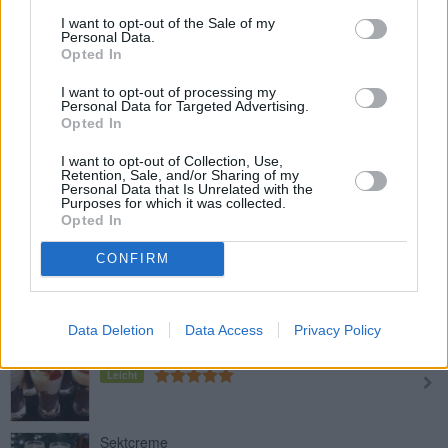
Leicht
I want to opt-out of the Sale of my
Personal Data.
Opted In
Crema-Catalana
I want to opt-out of processing my
Personal Data for Targeted Advertising.
Leicht
Opted In
I want to opt-out of Collection, Use,
Eclair-Dessert
Retention, Sale, and/or Sharing of my
Personal Data that Is Unrelated with the
Leicht
Purposes for which it was collected.
Opted In
CONFIRM
Winter-Dessert
Leicht
Data Deletion
Data Access
Privacy Policy
Toffifee-Dessert
Leicht
Sektcreme