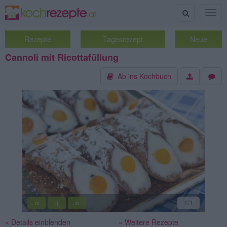
Suche
Togg
navig
Rezepte
Tagesrezept
Neue
Cannoli mit Ricottafüllung
Ab ins Kochbuch
«
»
1
/1
||
» Details einblenden
» Weitere Rezepte