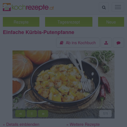
Suche
Togg
navig
Rezepte
Tagesrezept
Neue
Einfache Kürbis-Putenpfanne
Ab ins Kochbuch
«
»
1
/1
||
» Details einblenden
» Weitere Rezepte