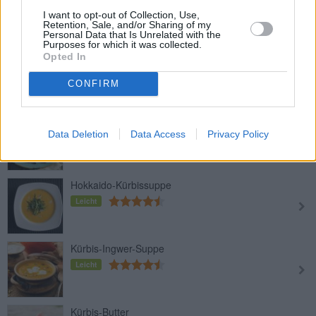
Leicht
I want to opt-out of Collection, Use,
Retention, Sale, and/or Sharing of my
Personal Data that Is Unrelated with the
Purposes for which it was collected.
Opted In
Kürbiskuchen
Mittel
CONFIRM
Teigtaschen mit Kürbisfülle
Data Deletion
Data Access
Privacy Policy
Leicht
Hokkaido-Kürbissuppe
Leicht
Kürbis-Ingwer-Suppe
Leicht
Kürbis-Butter