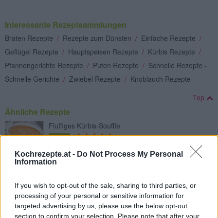
Interessante Rezeptsammlungen
Braten Rezepte
/
Rezepte zum Dünsten
/
Einfache Rezepte
/
Geflügel Rezepte
/
Hauptspeisen Rezepte
/
Kürbis Rezepte
/
Pfannengerichte Rezepte
/
Puten Rezepte
/
Schnelle Rezepte -
Schnelle Gerichte
/
Zwiebel Rezepte
/
Knoblauch Rezepte
Top
Ähnliche Rezepte
Fluffiges Kürbis-Souffle
Leicht
Kochrezepte.at -
Do Not Process My Personal
Information
Gegrillter Kürbis
Leicht
If you wish to opt-out of the sale, sharing to third parties, or
processing of your personal or sensitive information for
targeted advertising by us, please use the below opt-out
Kürbislasagne vegetarisch
section to confirm your selection. Please note that after your