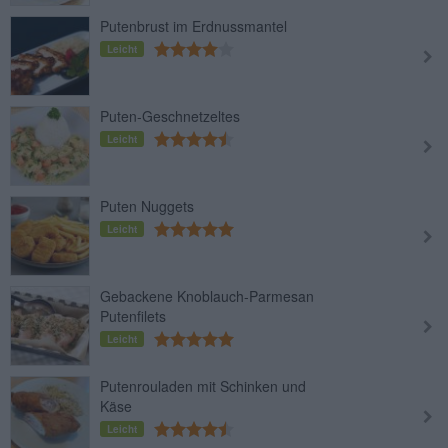
Putenbrust im Erdnussmantel
Leicht
Puten-Geschnetzeltes
Leicht
Puten Nuggets
Leicht
Gebackene Knoblauch-Parmesan
Putenfilets
Leicht
Putenrouladen mit Schinken und
Käse
Leicht