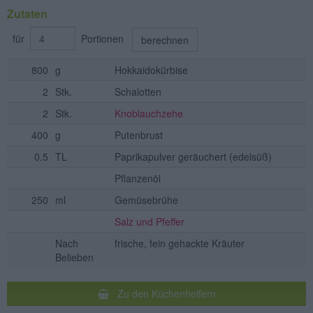
Zutaten
für
Portionen
berechnen
800
g
Hokkaidokürbise
2
Stk.
Schalotten
2
Stk.
Knoblauchzehe
400
g
Putenbrust
0.5
TL
Paprikapulver geräuchert
(edelsüß)
Pflanzenöl
250
ml
Gemüsebrühe
Salz und Pfeffer
Nach
frische, fein gehackte Kräuter
Belieben
Zu den Küchenhelfern