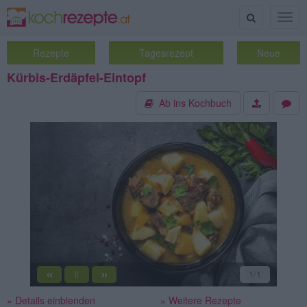
Suche
Togg
navig
Rezepte
Tagesrezept
Neue
Kürbis-Erdäpfel-Eintopf
Ab ins Kochbuch
«
»
1
/1
||
» Details einblenden
» Weitere Rezepte