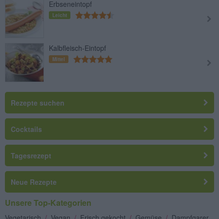
Erbseneintopf
Leicht
Kalbfleisch-Eintopf
Mittel
Rezepte suchen
Cocktails
Tagesrezept
Neue Rezepte
Unsere Top-Kategorien
Vegetarisch
/
Vegan
/
Frisch gekocht
/
Gemüse
/
Dampfgarer