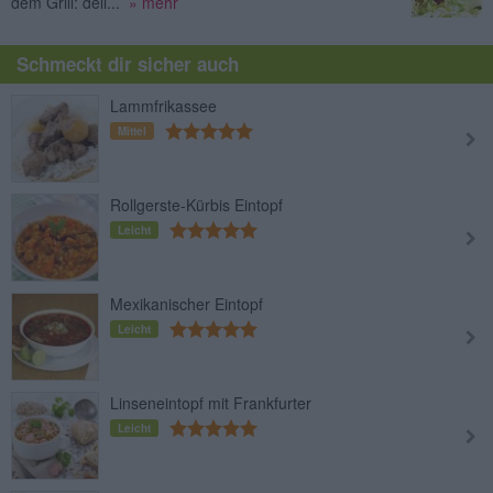
dem Grill: deli...
» mehr
Schmeckt dir sicher auch
Lammfrikassee
Mittel
Rollgerste-Kürbis Eintopf
Leicht
Mexikanischer Eintopf
Leicht
Linseneintopf mit Frankfurter
Leicht