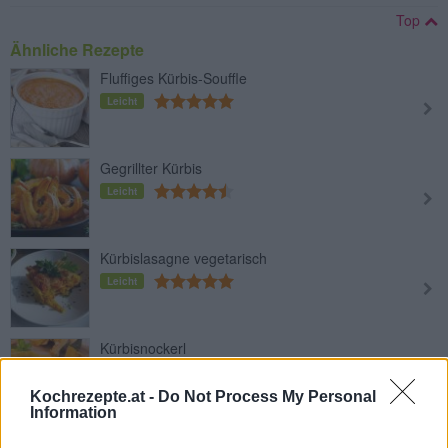
Top
Ähnliche Rezepte
Fluffiges Kürbis-Souffle
Leicht
Gegrillter Kürbis
Leicht
Kürbislasagne vegetarisch
Leicht
Kürbisnockerl
Leicht
Kochrezepte.at -
Do Not Process My Personal
Information
Kürbisgemüse