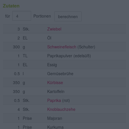
Zutaten
für
Portionen
berechnen
3
Stk.
Zwiebel
2
EL
Öl
300
g
Schweinefleisch
(Schulter)
1
TL
Paprikapulver
(edelsüß)
1
EL
Essig
0.5
l
Gemüsebrühe
350
g
Kürbisse
350
g
Kartoffeln
0.5
Stk.
Paprika
(rot)
4
Stk.
Knoblauchzehe
1
Prise
Majoran
1
Prise
Kurkuma