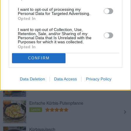
Leicht
I want to opt-out of processing my
Personal Data for Targeted Advertising.
Opted In
Hokkaido-Kürbissuppe
I want to opt-out of Collection, Use,
Leicht
Retention, Sale, and/or Sharing of my
Personal Data that Is Unrelated with the
Purposes for which it was collected.
Opted In
Kürbis-Ingwer-Suppe
Leicht
CONFIRM
Kürbis-Butter
Data Deletion
Data Access
Privacy Policy
Mittel
Einfache Kürbis-Putenpfanne
Leicht
Kürbisgulasch