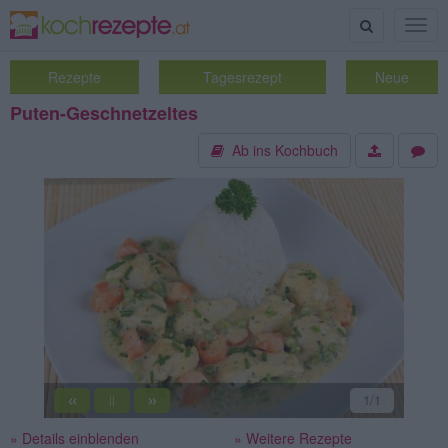
Suche
Togg
navig
Rezepte
Tagesrezept
Neue
Puten-Geschnetzeltes
Ab ins Kochbuch
«
»
1
/1
||
» Details einblenden
» Weitere Rezepte