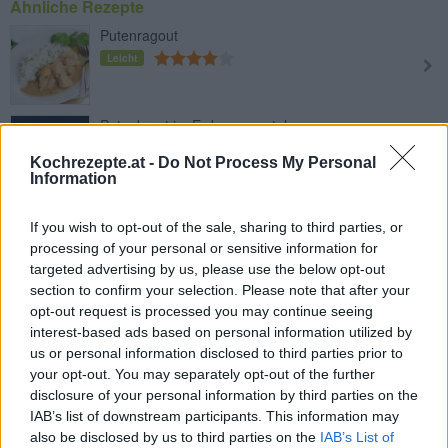
Ähnliche Rezepte
Putenragout
Leicht
Putenbrust im Erdnussmantel
Leicht
Kochrezepte.at -
Do Not Process My Personal
Information
Puten Nuggets
If you wish to opt-out of the sale, sharing to third parties, or
Leicht
processing of your personal or sensitive information for
targeted advertising by us, please use the below opt-out
section to confirm your selection. Please note that after your
Gebackene Knoblauch-Parmesan
opt-out request is processed you may continue seeing
Putenfilets
interest-based ads based on personal information utilized by
Leicht
us or personal information disclosed to third parties prior to
your opt-out. You may separately opt-out of the further
Putenrouladen mit Schinken und
disclosure of your personal information by third parties on the
Käse
IAB’s list of downstream participants. This information may
also be disclosed by us to third parties on the
IAB’s List of
Leicht