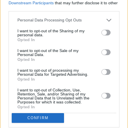
Downstream Participants
that may further disclose it to other
third parties.
Putenrollbraten
Leicht
Personal Data Processing Opt Outs
I want to opt-out of the Sharing of my
personal data.
Puten-Curry mit Ananas
Opted In
Leicht
I want to opt-out of the Sale of my
Personal Data.
Opted In
Ganze Festtagspute
Mittel
I want to opt-out of processing my
Personal Data for Targeted Advertising.
Opted In
Putenbrust mit Feigen-Pistazien-
I want to opt-out of Collection, Use,
Füllung
Retention, Sale, and/or Sharing of my
Personal Data that Is Unrelated with the
Mittel
Purposes for which it was collected.
Opted In
Putenstreifensalat
CONFIRM
Leicht