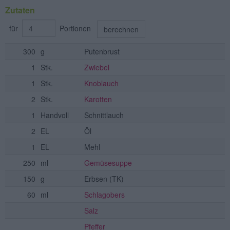
Zutaten
für
Portionen
berechnen
300
g
Putenbrust
1
Stk.
Zwiebel
1
Stk.
Knoblauch
2
Stk.
Karotten
1
Handvoll
Schnittlauch
2
EL
Öl
1
EL
Mehl
250
ml
Gemüsesuppe
150
g
Erbsen
(TK)
60
ml
Schlagobers
Salz
Pfeffer