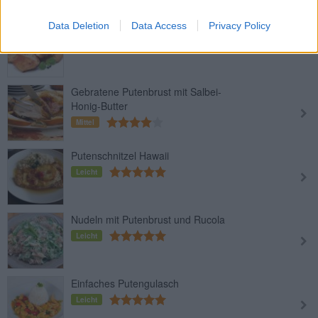
Data Deletion
Data Access
Privacy Policy
Putenschnitzel Natur
Leicht
Gebratene Putenbrust mit Salbei-
Honig-Butter
Mittel
Putenschnitzel Hawaii
Leicht
Nudeln mit Putenbrust und Rucola
Leicht
Einfaches Putengulasch
Leicht