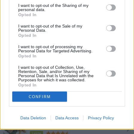
I want to opt-out of the Sharing of my
personal data.
Forelle blau
Opted In
Mittel
I want to opt-out of the Sale of my
Personal Data.
Opted In
Bachforelle im Speckmantel
I want to opt-out of processing my
Mittel
Personal Data for Targeted Advertising.
Opted In
Gegrillte Forelle
I want to opt-out of Collection, Use,
Retention, Sale, and/or Sharing of my
Leicht
Personal Data that Is Unrelated with the
Purposes for which it was collected.
Opted In
Forelle vom Grill
CONFIRM
Mittel
Data Deletion
Data Access
Privacy Policy
Forellenfilet auf Spinatbett mit
Süsskartoffel-Chips
Leicht