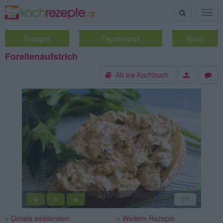
Suche
Togg
navig
Rezepte
Tagesrezept
Neue
Forellenaufstrich
Ab ins Kochbuch
«
»
1
/1
||
» Details einblenden
» Weitere Rezepte