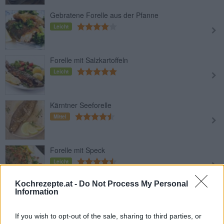
Gebratene Forelle aus der Pfanne
Leicht
Forelle mit Salzkartoffeln
Leicht
Kärntner Seeforelle
Mittel
Forelle mit Speck
Leicht
Kochrezepte.at -
Do Not Process My Personal
Information
Gebratene Forelle mit Butter und
Petersilie
If you wish to opt-out of the sale, sharing to third parties, or
Mittel