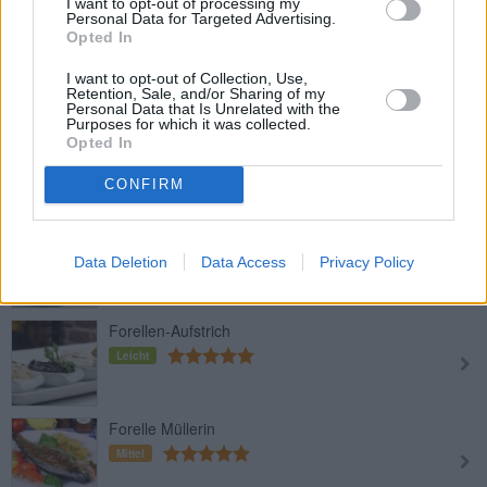
I want to opt-out of processing my
Personal Data for Targeted Advertising.
Forelle vom Grill
Opted In
Mittel
I want to opt-out of Collection, Use,
Retention, Sale, and/or Sharing of my
Personal Data that Is Unrelated with the
Purposes for which it was collected.
Forellenfilet auf Spinatbett mit
Opted In
Süsskartoffel-Chips
Leicht
CONFIRM
Forellenfilet mit Mandeln und
Tomaten
Data Deletion
Data Access
Privacy Policy
Leicht
Forellen-Aufstrich
Leicht
Forelle Müllerin
Mittel