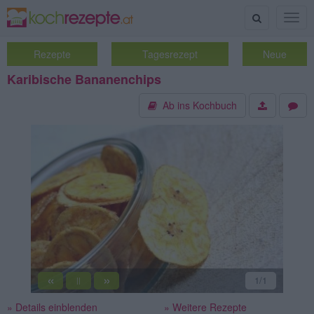
Suche
Togg
navig
Rezepte
Tagesrezept
Neue
Karibische Bananenchips
Ab ins Kochbuch
«
»
1
/1
||
» Details einblenden
» Weitere Rezepte