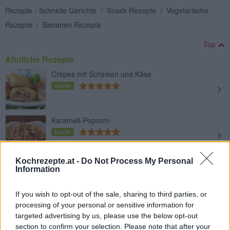
Rezepte - Schnelle Gerichte
/
Snack Rezepte
/
Vegetarische
Rezepte
/
Bananen Rezepte
Top
Ähnliche Rezepte
Crêpes mit Schinken und Käse
Leicht
Karamell-Popcorn
Leicht
Kochrezepte.at -
Do Not Process My Personal
Schinken-Käse-Crepes
Information
Leicht
If you wish to opt-out of the sale, sharing to third parties, or
processing of your personal or sensitive information for
Bärlauch-Chips
targeted advertising by us, please use the below opt-out
Leicht
section to confirm your selection. Please note that after your