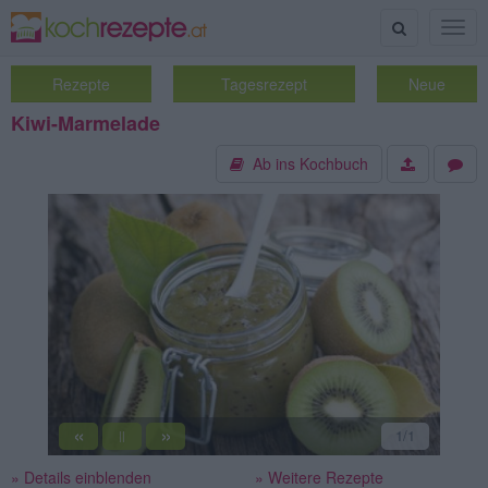
Suche
Togg
navig
Rezepte
Tagesrezept
Neue
Kiwi-Marmelade
Ab ins Kochbuch
«
»
1
/1
||
» Details einblenden
» Weitere Rezepte