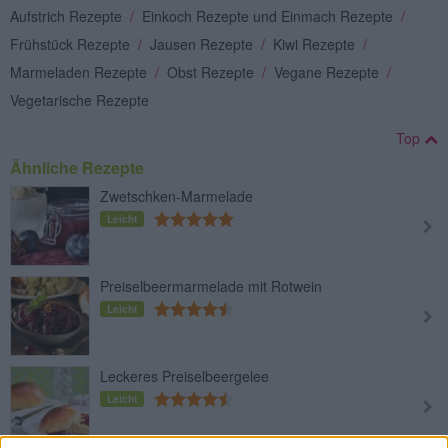
Aufstrich Rezepte
/
Einkoch Rezepte und Einmach Rezepte
/
Frühstück Rezepte
/
Jausen Rezepte
/
Kiwi Rezepte
/
Marmeladen Rezepte
/
Obst Rezepte
/
Vegane Rezepte
/
Vegetarische Rezepte
Top
Ähnliche Rezepte
Zwetschken-Marmelade
Leicht
Preiselbeermarmelade mit Rotwein
Leicht
Leckeres Preiselbeergelee
Leicht