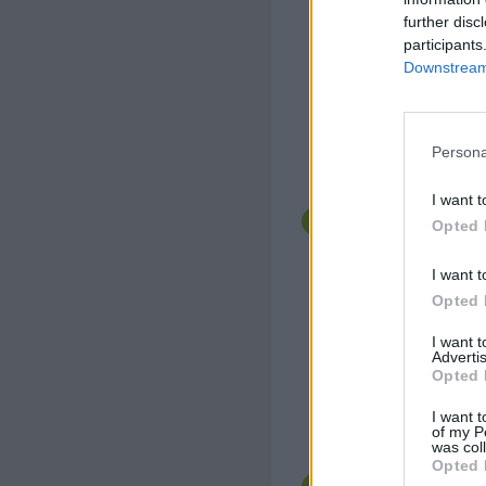
further disc
participants
Downstream 
Persona
Den hinteren Teil vom
Kuvertüre bestreichen
I want t
den Schokostreuseln,
Opted 
Kokosette wälzen.
I want t
Opted 
I want 
Advertis
Opted 
I want t
of my P
Die Igel danach zum 
was col
legen und mit dem Hö
Opted 
Schokolade, Augen un