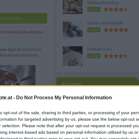
Weihnachtskekse
Leicht
henhelfern
Schoko-Schneebälle
Leicht
f meine Einkaufsliste
Kaffeebusserl
pan-Igel
die Kuvertüre
Wasserbad schmelzen
Leicht
Anzeige
te.at -
Do Not Process My Personal Information
to opt-out of the sale, sharing to third parties, or processing of your per
formation for targeted advertising by us, please use the below opt-out s
en Marzipankartoffeln
r selection. Please note that after your opt-out request is processed y
rmen.
eing interest-based ads based on personal information utilized by us or
disclosed to third parties prior to your opt-out. You may separately opt-