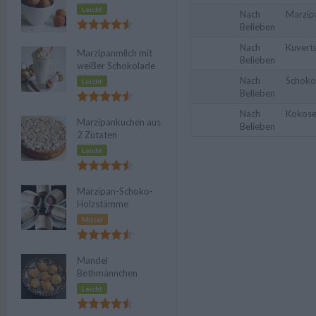
Leicht
Nach
Marzip
Belieben
Nach
Kuvert
Marzipanmilch mit
Belieben
weißer Schokolade
Nach
Schoko
Leicht
Belieben
Nach
Kokose
Marzipankuchen aus
Belieben
2 Zutaten
Leicht
Marzipan-Schoko-
Holzstämme
Mittel
Mandel
Bethmännchen
Leicht