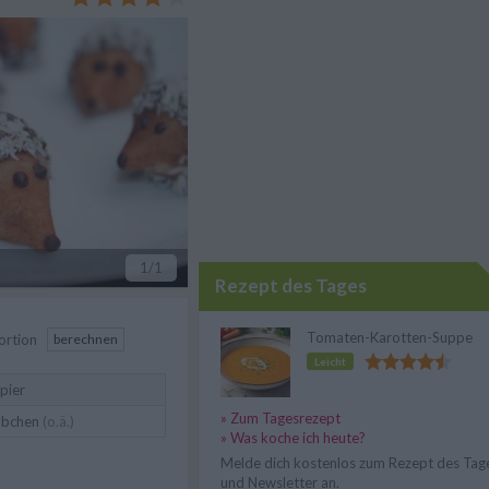
1
/1
Rezept des Tages
Tomaten-Karotten-Suppe
ortion
berechnen
Leicht
pier
» Zum Tagesrezept
äbchen
(o.ä.)
» Was koche ich heute?
Melde dich kostenlos zum Rezept des Tag
und Newsletter an.