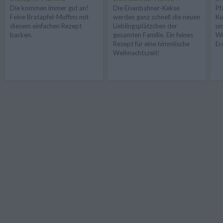
Die kommen immer gut an!
Die Eisenbahner-Kekse
Pf
Feine Bratapfel-Muffins mit
werden ganz schnell die neuen
Ku
diesem einfachen Rezept
Lieblingsplätzchen der
un
backen.
gesamten Familie. Ein feines
Wu
Rezept für eine himmlische
Er
Weihnachtszeit!