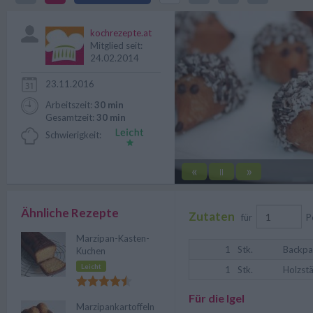
Herbst und Adventszeit.
kochrezepte.at
Mitglied seit:
24.02.2014
23.11.2016
Arbeitszeit:
30 min
Gesamtzeit:
30 min
Schwierigkeit:
«
»
||
Ähnliche Rezepte
Zutaten
für
P
Marzipan-Kasten-
1
Stk.
Backpa
Kuchen
Leicht
1
Stk.
Holzst
Für die Igel
Marzipankartoffeln