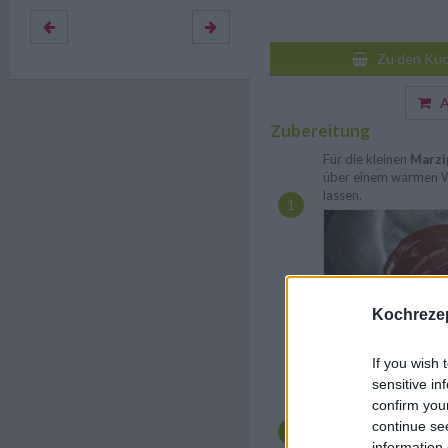
Zu den Küc
Au
Zubereitung
Für die kleinen
Marzi
über einem warmen 
lassen.
Kochrezep
If you wish 
sensitive in
Dann aus den einzeln
confirm you
kleine Igel-Körper fo
continue se
information 