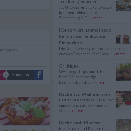
trocken geworden
Als Ursache für trockene Kekse
kommen Fehler bei der
Zubereitung in F...
» mehr
Konservierungsmethode
Einmachen, Einkochen,
Einwecken
Die Konservierungsmethode Einmachen –
auch als Einkochen, Eindünste...
» mehr
Grilltipps
Wer einige Tipps und Tricks
n
Anmelden
beim Grillen beherzigt,
beeindruckt nicht ...
» mehr
Backen zu Weihnachten
Backen ist natürlich zu jeder Zeit
eine schöne Sache – kommen
Ofen...
» mehr
Backen mit Kindern
Beim Backen mit Kindern darf
dbeer-Bananen-Clafoutis