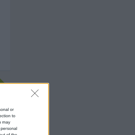
sonal or
ection to
ou may
 personal
out of the