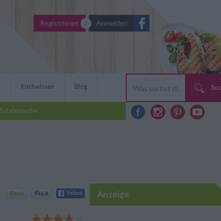
Registrieren
Anmelden
r
Kochwissen
Blog
Su
Zutatensuche
Anzeige
ipan-Igeln passt gut in die