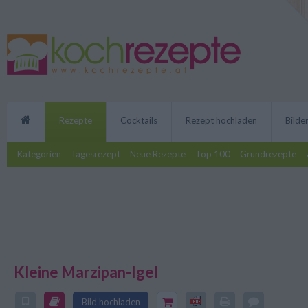
Rezepte
Cocktails
Rezept hochladen
Bilde
Kategorien
Tagesrezept
Neue Rezepte
Top 100
Grundrezepte
Kleine Marzipan-Igel
Das Rezept von den kleinen Marz
Bild hochladen