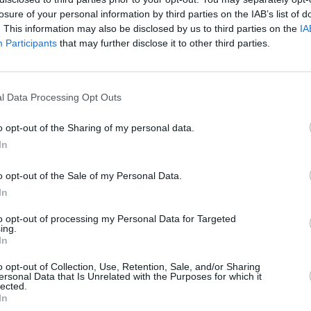
losure of your personal information by third parties on the IAB’s list of
. This information may also be disclosed by us to third parties on the
IA
Participants
that may further disclose it to other third parties.
Like uns auf Facebook...
l Data Processing Opt Outs
 Igel nun mit der
 und anschließend erst in
o opt-out of the Sharing of my personal data.
 und dann in der
In
o opt-out of the Sale of my Personal Data.
In
to opt-out of processing my Personal Data for Targeted
ing.
In
o opt-out of Collection, Use, Retention, Sale, and/or Sharing
ersonal Data that Is Unrelated with the Purposes for which it
Trocknen auf Backpapier
lected.
Artikelempfehlung
lzchen, mit etwas
In
d Nase auftragen.