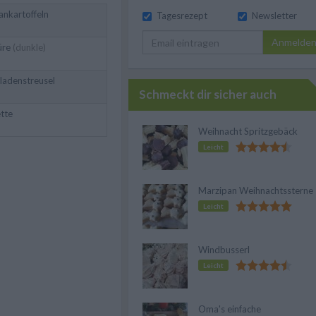
ankartoffeln
Tagesrezept
Newsletter
Anmelde
üre
(dunkle)
ladenstreusel
Schmeckt dir sicher auch
tte
Weihnacht Spritzgebäck
Leicht
Marzipan Weihnachtssterne
Leicht
Windbusserl
Leicht
Oma's einfache