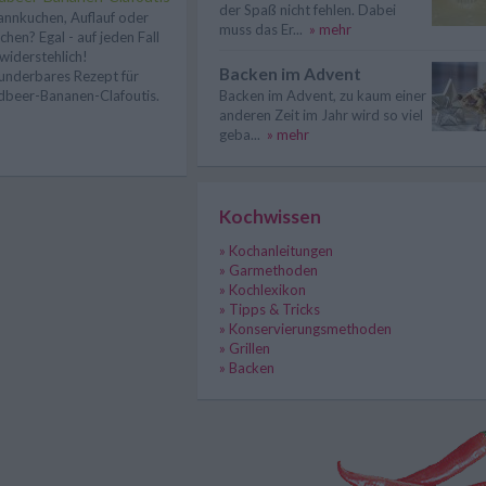
der Spaß nicht fehlen. Dabei
annkuchen, Auflauf oder
muss das Er...
» mehr
chen? Egal - auf jeden Fall
widerstehlich!
Backen im Advent
nderbares Rezept für
dbeer-Bananen-Clafoutis.
Backen im Advent, zu kaum einer
anderen Zeit im Jahr wird so viel
geba...
» mehr
Kochwissen
» Kochanleitungen
» Garmethoden
» Kochlexikon
» Tipps & Tricks
» Konservierungsmethoden
» Grillen
» Backen