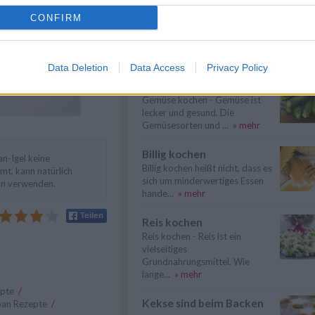
Suppen kochen
CONFIRM
Suppen kochen - so gelingt es.
Als Grundlage für Suppen dienen
klare ...
» mehr
Data Deletion
Data Access
Privacy Policy
Gemüse kochen
Gemüse kochen - Gemüse ist
lecker und gesund. Die
Gemüsesorten und ...
» mehr
Billig kochen
an-Igel keine
Billig kochen heißt nicht, dass es
t, kann natürlich
sich um minderwertiges Essen
an verwenden.
hande...
» mehr
Reis kochen
Reis kochen - Reis ist ein
vielseitiges
Grundnahrungsmittel. Wie
lange...
» mehr
epte
/
Kekse sind beim Backen
pan Rezepte
/