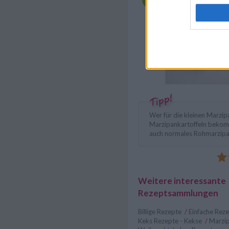
Wer für die kleinen Marzip
Marzipankartoffeln bekomm
auch normales Rohmarzip
Weitere interessante
Rezeptsammlungen
Billige Rezepte
/
Einfache Rez
Keks Rezepte - Kekse
/
Marzi