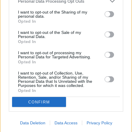
Personal Data Processing Opt Outs
I want to opt-out of the Sharing of my
personal data.
Venusmuscheln in Weißweinsud
Opted In
Leicht
I want to opt-out of the Sale of my
Personal Data.
Opted In
Miesmuscheln im Weißweinsud
Mittel
I want to opt-out of processing my
Personal Data for Targeted Advertising.
Opted In
Austern mit Kaviar
I want to opt-out of Collection, Use,
Retention, Sale, and/or Sharing of my
Leicht
Personal Data that Is Unrelated with the
Purposes for which it was collected.
Opted In
Muscheln in Weißwein
CONFIRM
Leicht
Data Deletion
Data Access
Privacy Policy
Cremige Muschelsuppe
Leicht