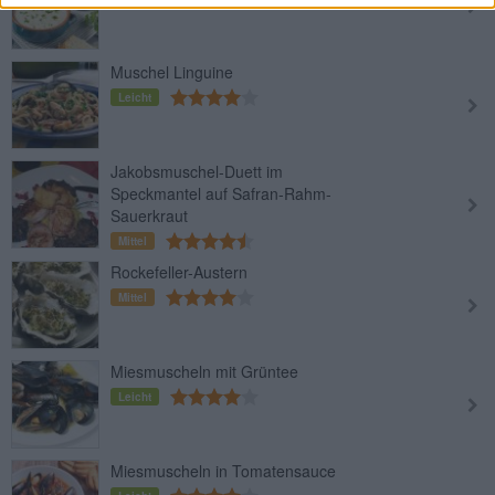
Muschel Linguine
Leicht
Jakobsmuschel-Duett im
Speckmantel auf Safran-Rahm-
Sauerkraut
Mittel
Rockefeller-Austern
Mittel
Miesmuscheln mit Grüntee
Leicht
Miesmuscheln in Tomatensauce