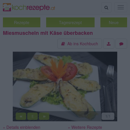
Suche
Togg
navig
Rezepte
Tagesrezept
Neue
Miesmuscheln mit Käse überbacken
Ab ins Kochbuch
«
»
1
/1
||
» Details einblenden
» Weitere Rezepte