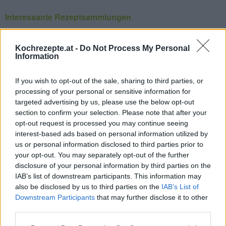
Interessante Rezeptsammlungen
Hauptspeisen Rezepte
/
Italienische Rezepte
/
Käse Rezepte
/
Mediterrane Rezepte
/
Meeresfrüchte Rezepte
/
Muschel
Kochrezepte.at -
Do Not Process My Personal
Information
Rezepte
/
Reise Rezepte
/
Vegetarische Rezepte
/
Vorspeisen
Rezepte
If you wish to opt-out of the sale, sharing to third parties, or
processing of your personal or sensitive information for
Top
targeted advertising by us, please use the below opt-out
Ähnliche Rezepte
section to confirm your selection. Please note that after your
Austern gratiniert
opt-out request is processed you may continue seeing
interest-based ads based on personal information utilized by
Leicht
us or personal information disclosed to third parties prior to
your opt-out. You may separately opt-out of the further
disclosure of your personal information by third parties on the
Kilpatrick-Austern
IAB’s list of downstream participants. This information may
Mittel
also be disclosed by us to third parties on the
IAB’s List of
Downstream Participants
that may further disclose it to other
third parties.
Miesmuscheln mit Tomatensauce
Leicht