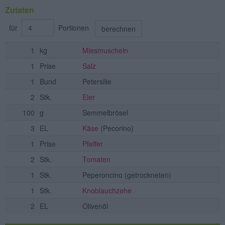
Zutaten
für
Portionen
berechnen
1
kg
Miesmuscheln
1
Prise
Salz
1
Bund
Petersilie
2
Stk.
Eier
100
g
Semmelbrösel
3
EL
Käse
(Pecorino)
1
Prise
Pfeffer
2
Stk.
Tomaten
1
Stk.
Peperoncino
(getrockneten)
1
Stk.
Knoblauchzehe
2
EL
Olivenöl