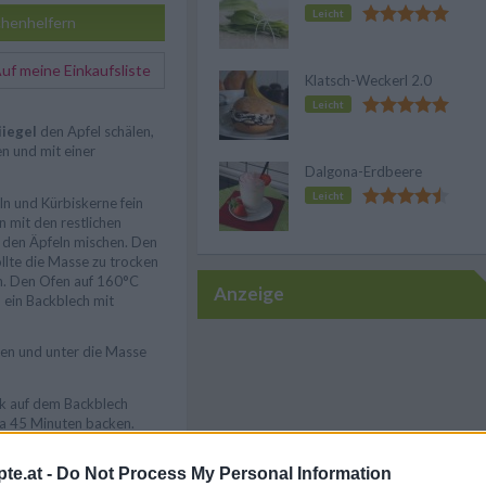
Leicht
henhelfern
f meine Einkaufsliste
Klatsch-Weckerl 2.0
Leicht
iiegel
den Apfel schälen,
n und mit einer
Dalgona-Erdbeere
Leicht
n und Kürbiskerne fein
mit den restlichen
 den Äpfeln mischen. Den
llte die Masse zu trocken
en. Den Ofen auf 160°C
Anzeige
 ein Backblech mit
agen und unter die Masse
k auf dem Backblech
ka 45 Minuten backen.
te.at -
Do Not Process My Personal Information