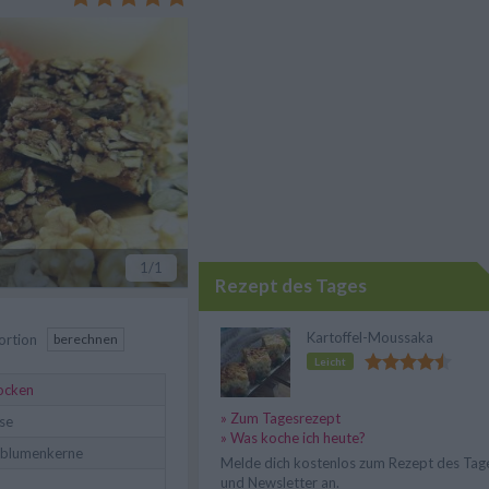
esunden Snack.
1
/1
Rezept des Tages
Kartoffel-Moussaka
ortion
berechnen
Leicht
locken
» Zum Tagesrezept
se
» Was koche ich heute?
blumenkerne
Melde dich kostenlos zum Rezept des Tag
und Newsletter an.