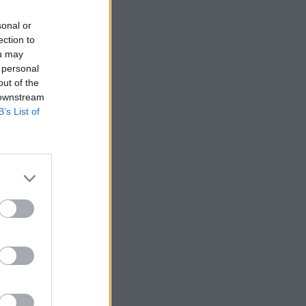
sonal or
ection to
ou may
 personal
out of the
 downstream
B’s List of