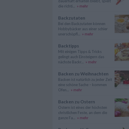
dauerhaft erhalten bleibt, spielt
die richti...
» mehr
Backzutaten
Bei den Backzutaten können
Hobbybäcker aus einer schier
unerschöpfl...
» mehr
Backtipps
Mit einigen Tipps & Tricks
gelingt auch Einsteigern das
nächste Backr...
» mehr
Backen zu Weihnachten
Backen ist natürlich zu jeder Zeit
eine schöne Sache – kommen
Ofen...
» mehr
Backen zu Ostern
Ostern ist eines der höchsten
christlichen Feste, an dem die
ganze Fa...
» mehr