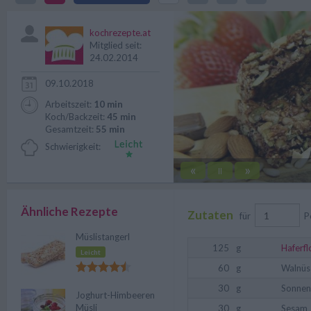
Ein einfaches Rezept für einen g
kochrezepte.at
Mitglied seit:
24.02.2014
09.10.2018
Arbeitszeit:
10 min
Koch/Backzeit:
45 min
Gesamtzeit:
55 min
Schwierigkeit:
«
»
||
Ähnliche Rezepte
Zutaten
für
P
Müslistangerl
125
g
Haferf
Leicht
60
g
Walnüs
30
g
Sonnen
Joghurt-Himbeeren
Müsli
30
g
Sesam