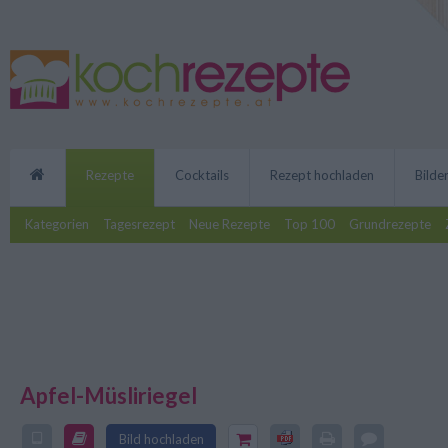
Rezepte
Cocktails
Rezept hochladen
Bilde
Kategorien
Tagesrezept
Neue Rezepte
Top 100
Grundrezepte
Apfel-Müsliriegel
Selbstgemacht schmeckt der Apf
Bild hochladen