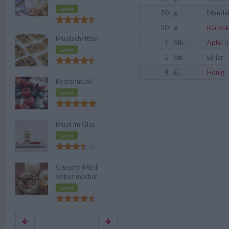
Leicht
30
g
Mande
30
g
Kürbis
Müslischnitten
1
Stk.
Apfel
(k
Leicht
1
Stk.
Eiklar
4
EL
Honig
Beerenmüsli
Leicht
Müsli im Glas
Leicht
Crunchy-Müsli
selber machen
Leicht