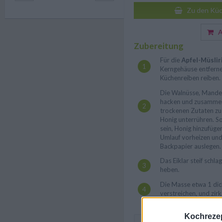
Zu den Küc
Au
Zubereitung
Für die
Apfel-Müslir
Kerngehäuse entferne
Küchenreiben reiben.
Die Walnüsse, Mandel
hacken und zusammen 
trockenen Zutaten zu
Honig unterrühren. So
sein, Honig hinzufüg
Umlauf vorheizen und
Backpapier auslegen.
Das Eiklar steif schl
heben.
Die Masse etwa 1 dic
verstreichen, und zir
Kochrezep