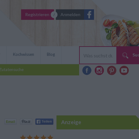
Registrieren
Anmelden
r
Kochwissen
Blog
Su
Zutatensuche
Anzeige
el-Müsliriegel am besten.