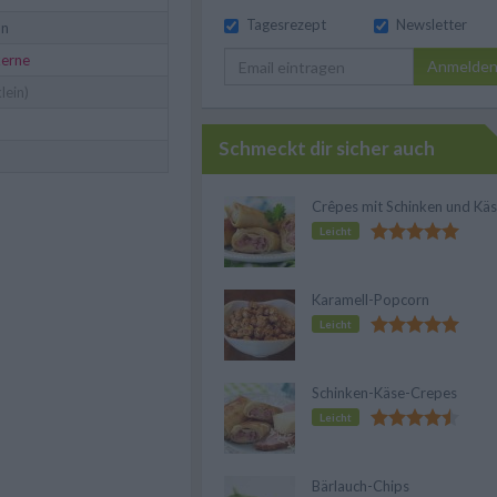
Tagesrezept
Newsletter
ln
kerne
Anmelde
lein)
Schmeckt dir sicher auch
Crêpes mit Schinken und Kä
Leicht
Karamell-Popcorn
Leicht
Schinken-Käse-Crepes
Leicht
Bärlauch-Chips