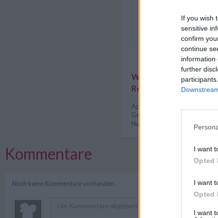
Die Apfel-Müsliriegel kann
Belieben mit Trockenfrücht
If you wish 
durch gebacken sind die R
sensitive in
haltbar.
confirm you
continue se
information 
further disc
Weitere interessante
participants
Rezeptsammlungen
Downstream 
Apfel Rezepte
/
Backrezepte
Gesunde Rezepte
/
Honig Rez
Nuss Rezepte
/
Snack Rezept
Persona
Kommentare
I want t
Opted 
I want t
Noch keine Kommentare vorhanden.
Opted 
I want 