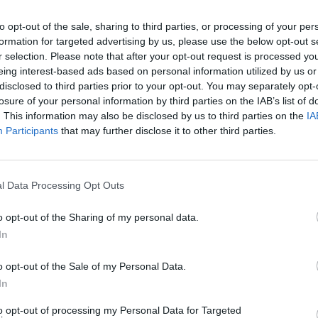
 man noch je nach
e verfeinert, Gut
to opt-out of the sale, sharing to third parties, or processing of your per
iegel etwa 2 Wochen
formation for targeted advertising by us, please use the below opt-out s
r selection. Please note that after your opt-out request is processed y
eing interest-based ads based on personal information utilized by us or
disclosed to third parties prior to your opt-out. You may separately opt-
Like uns auf Facebook...
losure of your personal information by third parties on the IAB’s list of
. This information may also be disclosed by us to third parties on the
IA
Participants
that may further disclose it to other third parties.
/
Eier Rezepte
/
epte
/
Müsli Rezepte
/
e
/
Mandel Rezepte
l Data Processing Opt Outs
o opt-out of the Sharing of my personal data.
In
o opt-out of the Sale of my Personal Data.
In
Artikelempfehlung
to opt-out of processing my Personal Data for Targeted