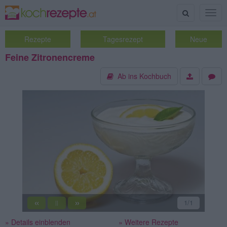
Suche
Togg
navig
Rezepte
Tagesrezept
Neue
Feine Zitronencreme
Ab ins Kochbuch
«
»
1
/1
||
» Details einblenden
» Weitere Rezepte