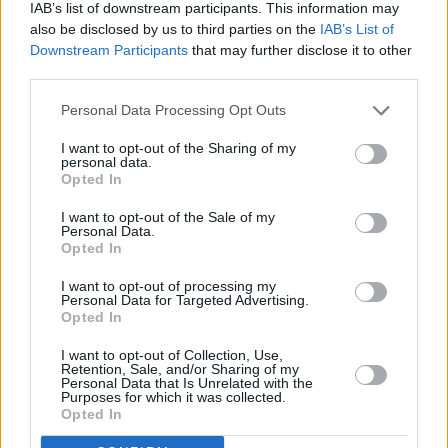
IAB’s list of downstream participants. This information may
Zanderfilet mit Spargel und
Salzkartoffeln
also be disclosed by us to third parties on the
IAB’s List of
Downstream Participants
that may further disclose it to other
Leicht
third parties.
Spargellasagne
Personal Data Processing Opt Outs
Mittel
I want to opt-out of the Sharing of my
personal data.
Opted In
Gegrillte Gans mit Semmelfüllung
I want to opt-out of the Sale of my
Personal Data.
Mittel
Opted In
I want to opt-out of processing my
Personal Data for Targeted Advertising.
Opted In
«
1
2
3
»
I want to opt-out of Collection, Use,
Retention, Sale, and/or Sharing of my
Personal Data that Is Unrelated with the
Für Menschen mit einer Fructoseintoleranz bieten sich
Purposes for which it was collected.
fructosearme Rezepte
an, denn mit ihnen müssen sie trotz ihrer
Opted In
Probleme nicht auf leckere Speisen verzichten. Fruchtzucker oder