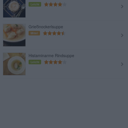
Leicht
Grießnockerlsuppe
Mittel
Histaminarme Rindsuppe
Leicht