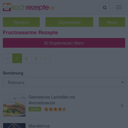
Suche
Togg
navig
Rezepte
Tagesrezept
Neue
Fructosearme Rezepte
50 Ergebnis(se) filtern
«
1
2
3
»
Sortierung
Gebratenes Lachsfilet mit
Avocadosauce
Leicht
Mandelmus