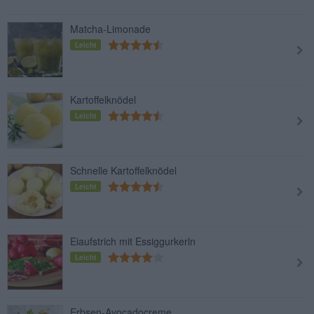
Matcha-Limonade
Leicht
Kartoffelknödel
Leicht
Schnelle Kartoffelknödel
Leicht
Eiaufstrich mit Essiggurkerln
Leicht
Erbsen-Avocadocreme