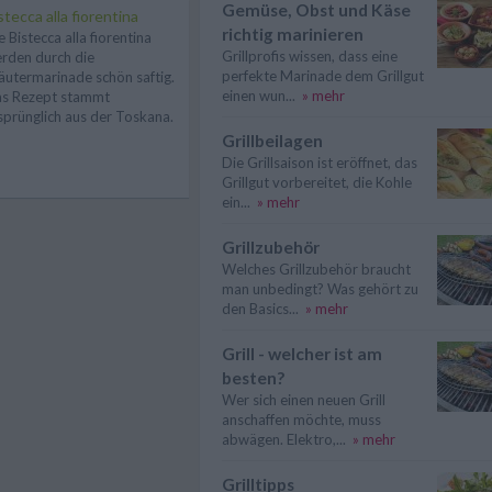
Gemüse, Obst und Käse
stecca alla fiorentina
richtig marinieren
e Bistecca alla fiorentina
Grillprofis wissen, dass eine
rden durch die
perfekte Marinade dem Grillgut
äutermarinade schön saftig.
einen wun...
» mehr
s Rezept stammt
sprünglich aus der Toskana.
Grillbeilagen
Die Grillsaison ist eröffnet, das
Grillgut vorbereitet, die Kohle
ein...
» mehr
Grillzubehör
Welches Grillzubehör braucht
man unbedingt? Was gehört zu
den Basics...
» mehr
Grill - welcher ist am
besten?
Wer sich einen neuen Grill
anschaffen möchte, muss
abwägen. Elektro,...
» mehr
Grilltipps