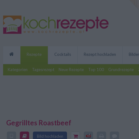
Rezepte
Cocktails
Rezept hochladen
Bilde
Kategorien
Tagesrezept
Neue Rezepte
Top 100
Grundrezepte
Gegrilltes Roastbeef
Eine köstliche Alternative zu St
gegrilltes Roastbeef. Mit diese
Bild hochladen