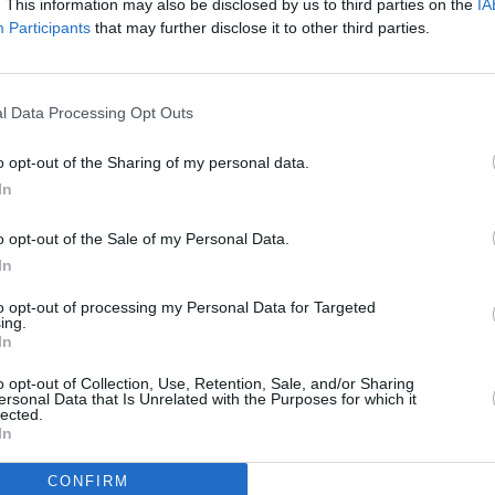
. This information may also be disclosed by us to third parties on the
IA
eren in Scheiben
Participants
that may further disclose it to other third parties.
was Kräuterbutter
l Data Processing Opt Outs
chmeckt am besten auf
n Folien- oder
Like uns auf Facebook...
o opt-out of the Sharing of my personal data.
In
o opt-out of the Sale of my Personal Data.
In
to opt-out of processing my Personal Data for Targeted
ing.
 Rezepte
/
In
te zum Grillen
/
y Rezepte
/
o opt-out of Collection, Use, Retention, Sale, and/or Sharing
 Rezepte
/
ersonal Data that Is Unrelated with the Purposes for which it
lected.
In
Artikelempfehlung
CONFIRM