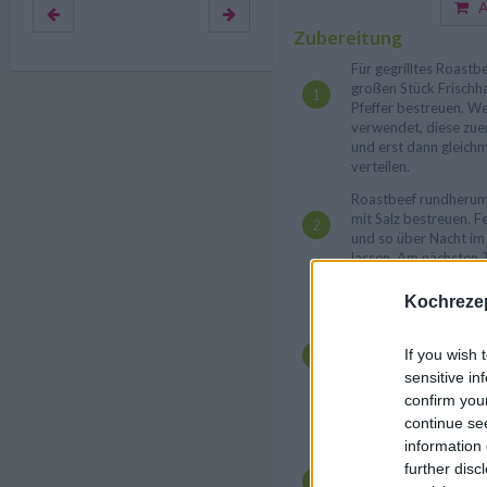
Au
Zubereitung
Für gegrilltes Roastb
großen Stück Frischha
Pfeffer bestreuen. We
verwendet, diese zue
und erst dann gleichm
verteilen.
Roastbeef rundherum 
mit Salz bestreuen. Fe
und so über Nacht im
lassen. Am nächsten T
Stunde vor Beginn des
Kühlschrank nehmen.
Kochrezep
Den Grill vorheizen. 
wickeln und auf eine 
If you wish 
(alternativ: Alufolie) 
sensitive in
legen. Unter mehrma
confirm you
ca. 1 Stunde lang gril
continue se
rosa und außen leicht 
information 
Fleisch vom Grill ne
further disc
Aluminiumfolie bedec