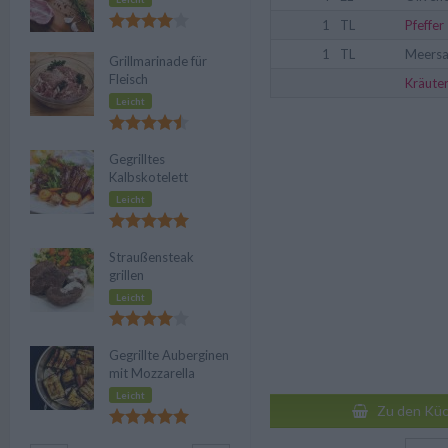
1
TL
Pfeffer
1
TL
Meersa
Grillmarinade für
Fleisch
Kräute
Leicht
Gegrilltes
Kalbskotelett
Leicht
Straußensteak
grillen
Leicht
Gegrillte Auberginen
mit Mozzarella
Leicht
Zu den Küc