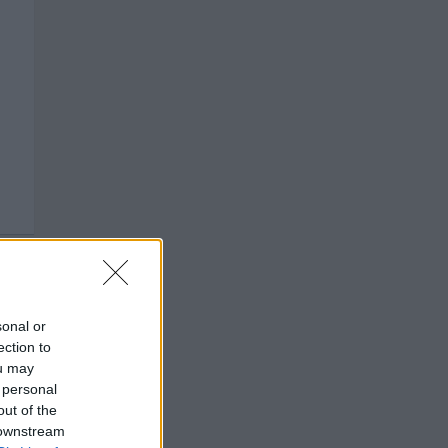
sonal or
ection to
ou may
 personal
out of the
 downstream