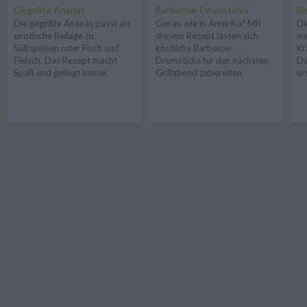
Gegrillte Ananas
Barbecue-Drumsticks
Bi
Die gegrillte Ananas passt als
Genau wie in Amerika! Mit
Di
exotische Beilage zu
diesem Rezept lassen sich
we
Süßspeisen oder Fisch und
köstliche Barbecue-
Kr
Fleisch. Das Rezept macht
Drumsticks für den nächsten
Da
Spaß und gelingt immer.
Grillabend zubereiten.
ur