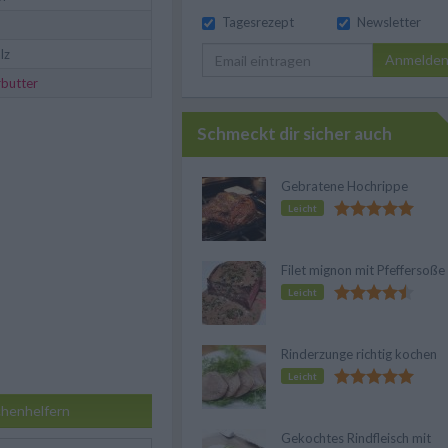
Tagesrezept
Newsletter
lz
Anmelde
rbutter
Schmeckt dir sicher auch
Gebratene Hochrippe
Leicht
Filet mignon mit Pfeffersoße
Leicht
Rinderzunge richtig kochen
Leicht
henhelfern
Gekochtes Rindfleisch mit