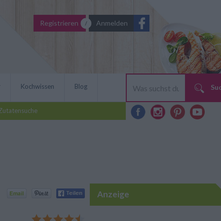
Registrieren
Anmelden
r
Kochwissen
Blog
Su
Zutatensuche
Anzeige
eak und Bratwurst ist
m Rezept wird das nächste