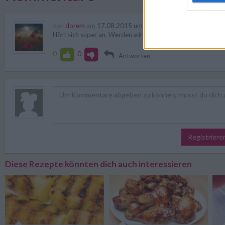
von
dorem
am
17.08.2015 um 08:40
Hört sich super an. Werden wir sicher mal probieren.
0
0
Antworten
Registriere
Diese Rezepte könnten dich auch interessieren