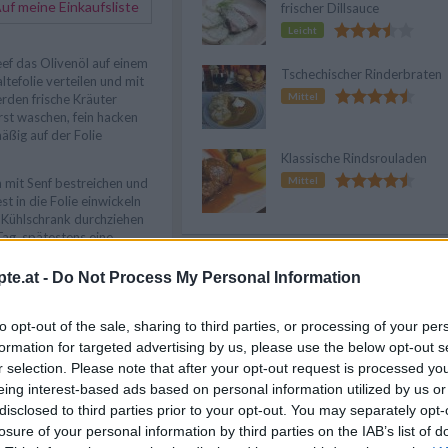
f meine Einkaufsliste
frischer Dillsauce
Leicht
eef das Olivenöl auf einem
Tschechischer Rinderbraten
ltefolie verteilen und mit
Mittel
rden frische Kräuter
rst waschen, fein hacken
äßig auf der Folie
Klassische Rindsrouladen
Mittel
mit Senf bestreichen und
st in die Folie einwickeln
 Kühlschrank durchziehen
ag, spätestens eine
 Grillens, aus dem
Anzeige
te.at -
Do Not Process My Personal Information
Roastbeef aus der Folie
Aluminium-Grillschale
to opt-out of the sale, sharing to third parties, or processing of your per
setzen und so auf den Grill
formation for targeted advertising by us, please use the below opt-out s
ligem Wenden das Fleisch
r selection. Please note that after your opt-out request is processed y
len, so dass es innen noch
eing interest-based ads based on personal information utilized by us or
knusprig ist.
disclosed to third parties prior to your opt-out. You may separately opt-
hmen und mit
losure of your personal information by third parties on the IAB’s list of
ken. Einige Minuten rasten