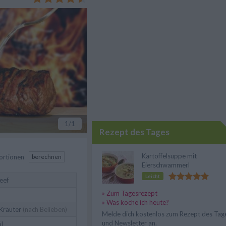
narischen Erfolg!
1
/1
Rezept des Tages
Kartoffelsuppe mit
ortionen
berechnen
Eierschwammerl
Leicht
eef
» Zum Tagesrezept
» Was koche ich heute?
 Kräuter
(nach Belieben)
Melde dich kostenlos zum Rezept des Tag
und Newsletter an.
l