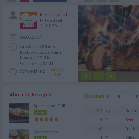
Grillfest ganz bestimmt zum kuli
kochrezepte.at
Mitglied seit:
24.02.2014
08.05.2014
Arbeitszeit:
20 min
Koch/Backzeit:
60 min
Ruhezeit:
12,0 h
Gesamtzeit:
13,3 h
Schwierigkeit:
«
»
||
Ähnliche Rezepte
Zutaten
für
P
Spargel vom Grill
2.5
kg
Roastb
Leicht
4
EL
Senf
60
g
frische
Grillmarinade
4
EL
Olivenö
Leicht