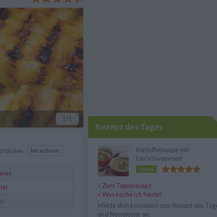
1
/1
Rezept des Tages
Kartoffelsuppe mit
ortionen
berechnen
Eierschwammerl
Leicht
anas
» Zum Tagesrezept
ter
» Was koche ich heute?
mt
Melde dich kostenlos zum Rezept des Tag
und Newsletter an.