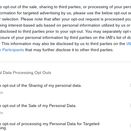
to opt-out of the sale, sharing to third parties, or processing of your per
formation for targeted advertising by us, please use the below opt-out s
r selection. Please note that after your opt-out request is processed y
eing interest-based ads based on personal information utilized by us or
disclosed to third parties prior to your opt-out. You may separately opt-
losure of your personal information by third parties on the IAB’s list of
ne erfrischende Beilage
Like uns auf Facebook...
. This information may also be disclosed by us to third parties on the
IA
e und Geflügel.
Participants
that may further disclose it to other third parties.
l Data Processing Opt Outs
o opt-out of the Sharing of my personal data.
ssert Rezepte
/
In
nparty Rezepte
/
 Rezepte
/
te zum Grillen
/
o opt-out of the Sale of my Personal Data.
e
/
In
peisen Rezepte
/
Artikelempfehlung
to opt-out of processing my Personal Data for Targeted
ing.