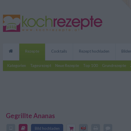
Rezepte
Cocktails
Rezept hochladen
Bilde
Kategorien
Tagesrezept
Neue Rezepte
Top 100
Grundrezepte
Gegrillte Ananas
Die gegrillte Ananas passt als ex
Süßspeisen oder Fisch und Flei
Bild hochladen