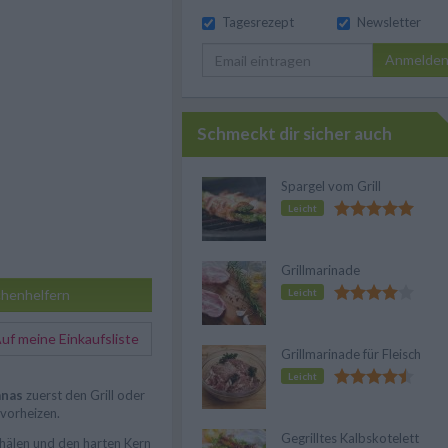
Tagesrezept
Newsletter
Anmelde
Schmeckt dir sicher auch
Spargel vom Grill
Leicht
Grillmarinade
henhelfern
Leicht
f meine Einkaufsliste
Grillmarinade für Fleisch
Leicht
anas
zuerst den Grill oder
vorheizen.
Gegrilltes Kalbskotelett
hälen und den harten Kern