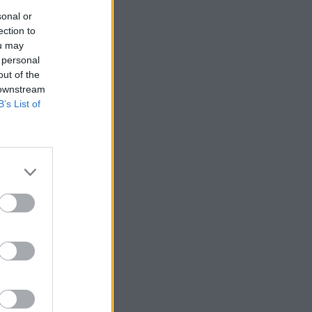
sonal or
ection to
ou may
 personal
out of the
 downstream
B’s List of