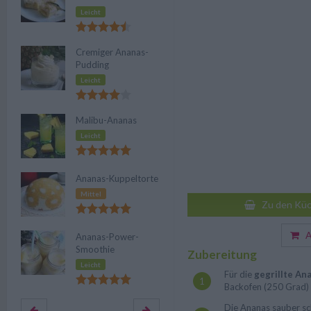
Leicht
Cremiger Ananas-
Pudding
Leicht
Malibu-Ananas
Leicht
Ananas-Kuppeltorte
Mittel
Zu den Küc
Au
Ananas-Power-
Smoothie
Zubereitung
Leicht
Für die
gegrillte An
Backofen (250 Grad) 
Die Ananas sauber sc