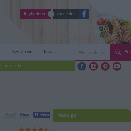
Registrieren
Anmelden
r
Kochwissen
Blog
Su
Zutatensuche
Anzeige
otische Beilage zu
sch. Das Rezept macht Spaß