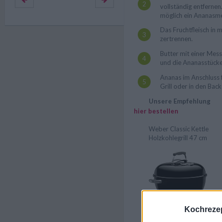
vollständig entferne
möglich ein Ananasm
Das Fruchtfleisch in
zertrennen.
Butter mit einer Mes
und die Ananasstücke
Ananas im Anschluss f
Grill oder in den Back
Unsere Empfehlung
hier bestellen
Weber Classic Kettle
Holzkohlegrill 47 cm
Kochrezep