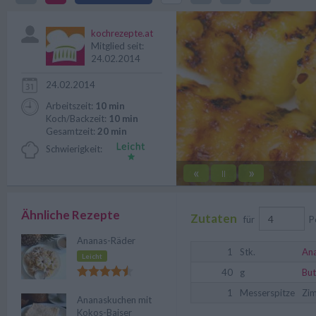
und gelingt immer.
kochrezepte.at
Mitglied seit:
24.02.2014
24.02.2014
Arbeitszeit:
10 min
Koch/Backzeit:
10 min
Gesamtzeit:
20 min
Schwierigkeit:
«
»
||
Ähnliche Rezepte
Zutaten
für
P
Ananas-Räder
1
Stk.
An
Leicht
40
g
But
1
Messerspitze
Zi
Ananaskuchen mit
Kokos-Baiser