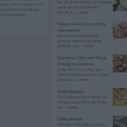
Bei der Zubereitung von Pudding
anas-Curry-Sauce wird mit
lautet die Devise: Rühren,
esem Rezept schnell und
Rühren, R...
» mehr
nfach zubereitet.
Fleisch und Fisch richtig
marinieren
Marinierte Köstlichkeiten
gehören heute zu fast jeder
Grillfeier daz...
» mehr
Gemüse, Obst und Käse
richtig marinieren
Grillprofis wissen, dass eine
perfekte Marinade dem Grillgut
einen wun...
» mehr
Grillbeilagen
Die Grillsaison ist eröffnet, das
Grillgut vorbereitet, die Kohle
ein...
» mehr
Grillzubehör
Welches Grillzubehör braucht