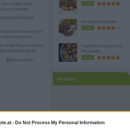
n. Zum Schälen wenn
Leicht
esser verwenden.
 mundgerechte Stücke
Straußensteak grillen
Leicht
serspitze Zimt vermischen
 damit bestreichen.
ür einige Minuten auf den
Gegrillte Auberginen mit
ofen (Grillrost) geben.
Mozzarella
Leicht
Anzeige
te.at -
Do Not Process My Personal Information