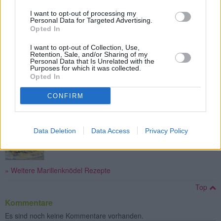
Mittel
I want to opt-out of processing my
Personal Data for Targeted Advertising.
Opted In
Marillenknödel mit Erdäpfelteig
I want to opt-out of Collection, Use,
Leicht
Retention, Sale, and/or Sharing of my
Personal Data that Is Unrelated with the
Purposes for which it was collected.
Opted In
Marillenknödel mit Marzipan
Leicht
CONFIRM
Wachauer Marillenknödel
Data Deletion
Data Access
Privacy Policy
Mittel
» Weitere Marillenknödel Rezepte
Top
Kommentare
Es sind noch keine Kommentare vorhanden.