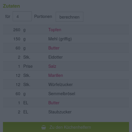
Zutaten
für
Portionen
berechnen
260
g
Topfen
150
g
Mehl
(griffig)
60
g
Butter
2
Stk.
Eidotter
1
Prise
Salz
12
Stk.
Marillen
12
Stk.
Würfelzucker
60
g
Semmelbrösel
1
EL
Butter
2
EL
Staubzucker
Zu den Küchenhelfern