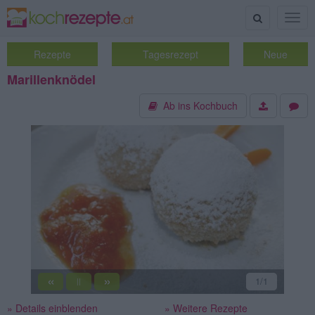
Suche
Togg
navig
Rezepte
Tagesrezept
Neue
Marillenknödel
Ab ins Kochbuch
«
»
1
/1
||
» Details einblenden
» Weitere Rezepte