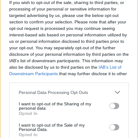
If you wish to opt-out of the sale, sharing to third parties, or
Top
processing of your personal or sensitive information for
Ähnliche Rezepte
targeted advertising by us, please use the below opt-out
section to confirm your selection. Please note that after your
Flaumige Marillenknödel
opt-out request is processed you may continue seeing
Leicht
interest-based ads based on personal information utilized by
us or personal information disclosed to third parties prior to
your opt-out. You may separately opt-out of the further
Marillenknödel mit Brandteig
disclosure of your personal information by third parties on the
Leicht
IAB’s list of downstream participants. This information may
also be disclosed by us to third parties on the
IAB’s List of
Downstream Participants
that may further disclose it to other
Marillenknödel aus Topfenteig
third parties.
Leicht
Personal Data Processing Opt Outs
I want to opt-out of the Sharing of my
Saftige Marillenknödel
personal data.
Mittel
Opted In
I want to opt-out of the Sale of my
Personal Data.
Variable Marillenknödel
Opted In