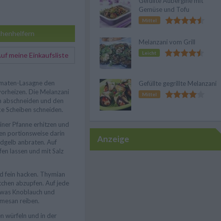
Gefüllte Aubergine mit
Gemüse und Tofu
Mittel
henhelfern
Melanzani vom Grill
Leicht
f meine Einkaufsliste
omaten-Lasagne den
Gefüllte gegrillte Melanzani
orheizen. Die Melanzani
Mittel
n abschneiden und den
cke Scheiben schneiden.
einer Pfanne erhitzen und
en portionsweise darin
Anzeige
ldgelb anbraten. Auf
en lassen und mit Salz
d fein hacken. Thymian
tchen abzupfen. Auf jede
twas Knoblauch und
mesan reiben.
n würfeln und in der