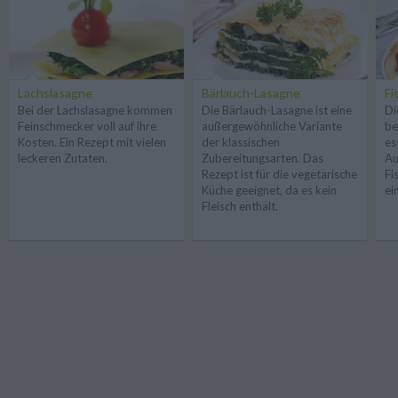
Lachslasagne
Bärlauch-Lasagne
Fi
Bei der Lachslasagne kommen
Die Bärlauch-Lasagne ist eine
Di
Feinschmecker voll auf ihre
außergewöhnliche Variante
be
Kosten. Ein Rezept mit vielen
der klassischen
es
leckeren Zutaten.
Zubereitungsarten. Das
Au
Rezept ist für die vegetarische
Fi
Küche geeignet, da es kein
ei
Fleisch enthält.