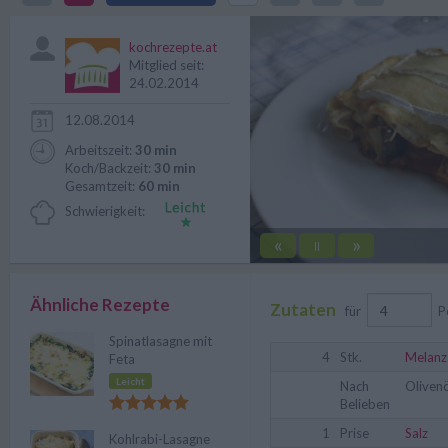
lecker, also unbedingt ausprobi
kochrezepte.at
Mitglied seit:
24.02.2014
12.08.2014
Arbeitszeit:
30 min
Koch/Backzeit:
30 min
Gesamtzeit:
60 min
Schwierigkeit:
«
»
||
Ähnliche Rezepte
Zutaten
für
P
Spinatlasagne mit
4
Stk.
Melanz
Feta
Leicht
Nach
Olivenö
Belieben
1
Prise
Salz
Kohlrabi-Lasagne