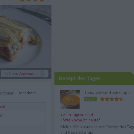
eren!
1
/2
von
Andreas H.
Rezept des Tages
Tomaten-Karotten-Suppe
ortionen
berechnen
Leicht
ani
» Zum Tagesrezept
l
» Was koche ich heute?
Melde dich kostenlos zum Rezept des Tag
und Newsletter an.