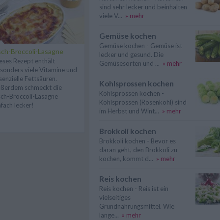
sind sehr lecker und beinhalten
viele V...
» mehr
Gemüse kochen
Gemüse kochen - Gemüse ist
sch-Broccoli-Lasagne
lecker und gesund. Die
eses Rezept enthält
Gemüsesorten und ...
» mehr
sonders viele Vitamine und
senzielle Fettsäuren.
Kohlsprossen kochen
ßerdem schmeckt die
Kohlsprossen kochen -
sch-Broccoli-Lasagne
Kohlsprossen (Rosenkohl) sind
nfach lecker!
im Herbst und Wint...
» mehr
Brokkoli kochen
Brokkoli kochen - Bevor es
daran geht, den Brokkoli zu
kochen, kommt d...
» mehr
Reis kochen
Reis kochen - Reis ist ein
vielseitiges
Grundnahrungsmittel. Wie
lange...
» mehr