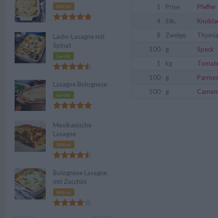
1
Prise
Pfeffer
Mittel
4
Stk.
Knobla
8
Zweige
Thymi
Lachs-Lasagne mit
Spinat
100
g
Speck
Leicht
1
kg
Tomat
100
g
Parme
Lasagne Bolognese
500
g
Camem
Leicht
Mexikanische
Lasagne
Mittel
Bolognese Lasagne
mit Zucchini
Mittel