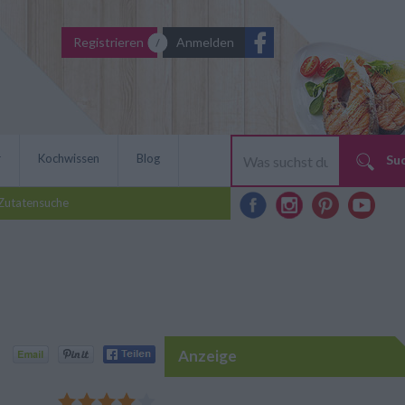
Registrieren
Anmelden
r
Kochwissen
Blog
Su
Zutatensuche
Anzeige
bereiten? Das Rezept für
st ebenso originell wie