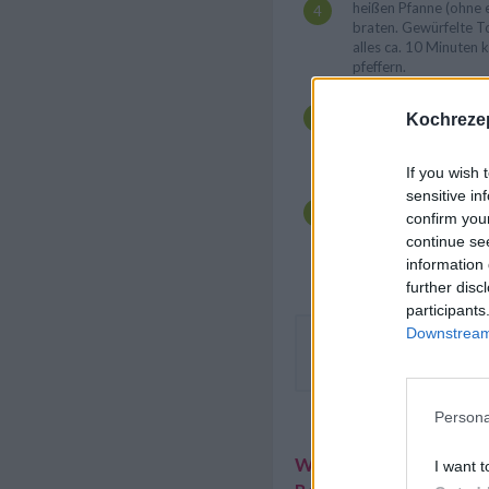
heißen Pfanne (ohne e
braten. Gewürfelte 
alles ca. 10 Minuten 
pfeffern.
Eine große Auflauffor
Kochrezep
und nun abwechselnd 
die Tomatensauce un
Form schichten.
If you wish 
Den Camembert in dü
sensitive in
und zuletzt auf der L
confirm you
ca. 20 Minuten über
continue se
je nach Geschmack s
information 
servieren.
further disc
participants
Downstream 
Zur Melanzani-Tomaten-La
frischer grüner Blattsalat.
Persona
Weitere interessante
I want t