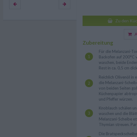
Zu den Küc
Au
Zubereitung
Für die Melanzani-T
Backofen auf 200°C v
waschen, beide Ende
Rest in ca. 0,5 cm di
Reichlich Olivenöl in 
die Melanzani-Scheib
von beiden Seiten go
Küchenpapier abtropf
und Pfeffer würzen.
Knoblauch schälen un
waschen und die Blät
Melanzani-Scheibe e
Thymian streuen. Par
Die Bratspeckscheibe