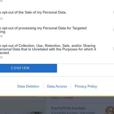
In
Spargel kochen
Rezepte
/
o opt-out of the Sale of my Personal Data.
Spargel kochen - Hier gibt es
sen Rezepte
/
In
nützliche Informationen zum
pte
/
Melanzani Rezepte
/
Thema: Wie ...
» mehr
 Rezepte
/
to opt-out of processing my Personal Data for Targeted
ezepte
ing.
Nudeln kochen
In
Nudeln kochen - Hier gibt es
nützliche Informationen zum
o opt-out of Collection, Use, Retention, Sale, and/or Sharing
Thema: Wie k...
» mehr
ersonal Data that Is Unrelated with the Purposes for which it
lected.
In
Karfiol kochen
Karfiol kochen - Hier gibt es
CONFIRM
nützliche Informationen zum
Thema: Wie ...
» mehr
Suppen kochen
Data Deletion
Data Access
Privacy Policy
Suppen kochen - so gelingt es.
n
Anmelden
Als Grundlage für Suppen dienen
klare ...
» mehr
Kartoffeln kochen
Kartoffeln kochen - Kartoffeln