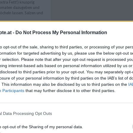
xtra Fett!) knusprig
Tomaten dazugeben und
köcheln lassen. Salzen und
m mit Olivenöl einfetten
te.at -
Do Not Process My Personal Information
die Melanzani-Scheiben,
d den Parmesan in die
Like uns auf Facebook...
to opt-out of the sale, sharing to third parties, or processing of your per
nne Scheiben schneiden
formation for targeted advertising by us, please use the below opt-out s
asagne verteilen. Im Ofen
r selection. Please note that after your opt-out request is processed y
backen. Herausnehmen und
eing interest-based ads based on personal information utilized by us or
ofort oder lauwarm
disclosed to third parties prior to your opt-out. You may separately opt-
losure of your personal information by third parties on the IAB’s list of
. This information may also be disclosed by us to third parties on the
IA
Participants
that may further disclose it to other third parties.
sagne schmeckt ein
l Data Processing Opt Outs
o opt-out of the Sharing of my personal data.
Artikelempfehlung