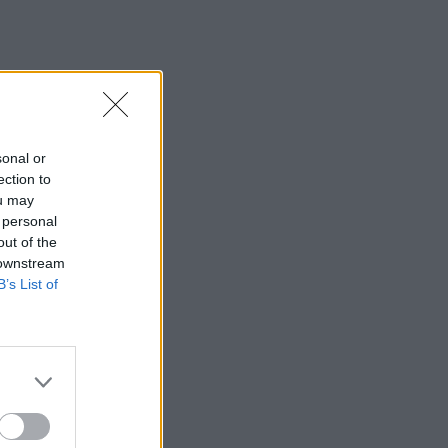
sonal or
ection to
ou may
 personal
out of the
 downstream
B’s List of