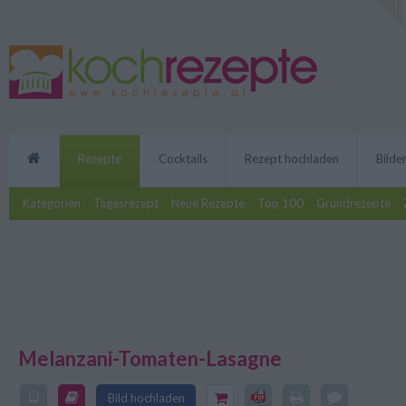
Rezepte
Cocktails
Rezept hochladen
Bilde
Kategorien
Tagesrezept
Neue Rezepte
Top 100
Grundrezepte
Melanzani-Tomaten-Lasagne
Warum nicht mal etwas Neues zu
die Melanzani-Tomaten-Lasagne i
Bild hochladen