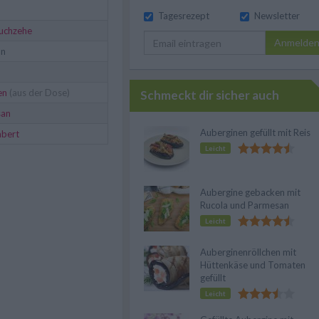
Tagesrezept
Newsletter
uchzehe
Anmelde
an
en
(aus der Dose)
Schmeckt dir sicher auch
san
Auberginen gefüllt mit Reis
bert
Leicht
Aubergine gebacken mit
Rucola und Parmesan
Leicht
Auberginenröllchen mit
Hüttenkäse und Tomaten
gefüllt
Leicht