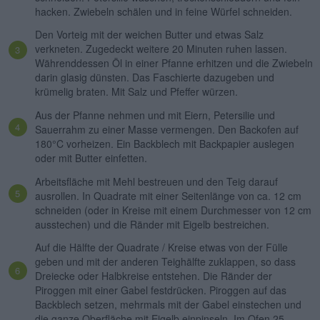
hacken. Zwiebeln schälen und in feine Würfel schneiden.
Den Vorteig mit der weichen Butter und etwas Salz
verkneten. Zugedeckt weitere 20 Minuten ruhen lassen.
Währenddessen Öl in einer Pfanne erhitzen und die Zwiebeln
darin glasig dünsten. Das Faschierte dazugeben und
krümelig braten. Mit Salz und Pfeffer würzen.
Aus der Pfanne nehmen und mit Eiern, Petersilie und
Sauerrahm zu einer Masse vermengen. Den Backofen auf
180°C vorheizen. Ein Backblech mit Backpapier auslegen
oder mit Butter einfetten.
Arbeitsfläche mit Mehl bestreuen und den Teig darauf
ausrollen. In Quadrate mit einer Seitenlänge von ca. 12 cm
schneiden (oder in Kreise mit einem Durchmesser von 12 cm
ausstechen) und die Ränder mit Eigelb bestreichen.
Auf die Hälfte der Quadrate / Kreise etwas von der Fülle
geben und mit der anderen Teighälfte zuklappen, so dass
Dreiecke oder Halbkreise entstehen. Die Ränder der
Piroggen mit einer Gabel festdrücken. Piroggen auf das
Backblech setzen, mehrmals mit der Gabel einstechen und
die ganze Oberfläche mit Eigelb einpinseln. Im Ofen 25