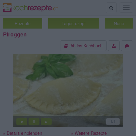
Suche
Togg
navig
Rezepte
Tagesrezept
Neue
Piroggen
Ab ins Kochbuch
«
»
1
/1
||
» Details einblenden
» Weitere Rezepte