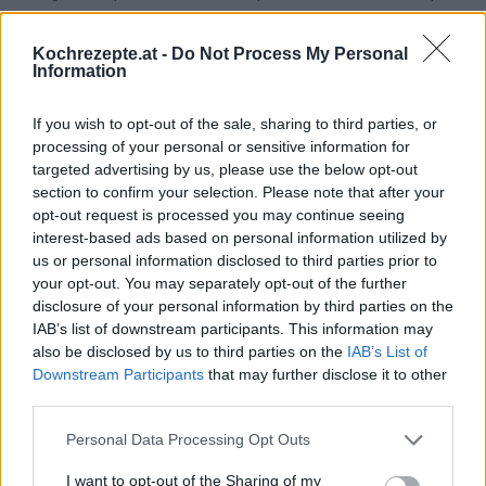
mit Faschiertem
/
Fleisch Rezepte
/
Germteig Rezepte
/
Hauptspeisen Rezepte
/
Nudel Rezepte
/
Pasta Rezepte
/
Kochrezepte.at -
Do Not Process My Personal
Information
Rindfleisch Rezepte
/
Ungarische Rezepte
Top
If you wish to opt-out of the sale, sharing to third parties, or
processing of your personal or sensitive information for
Ähnliche Rezepte
targeted advertising by us, please use the below opt-out
Kräuter-Ravioli mal anders
section to confirm your selection. Please note that after your
Leicht
opt-out request is processed you may continue seeing
interest-based ads based on personal information utilized by
us or personal information disclosed to third parties prior to
Nudeln kochen
your opt-out. You may separately opt-out of the further
disclosure of your personal information by third parties on the
Leicht
IAB’s list of downstream participants. This information may
also be disclosed by us to third parties on the
IAB’s List of
Downstream Participants
that may further disclose it to other
Nudeln mit Putenbrust und Rucola
third parties.
Leicht
Personal Data Processing Opt Outs
Nudeln mit Sojasprossen
I want to opt-out of the Sharing of my