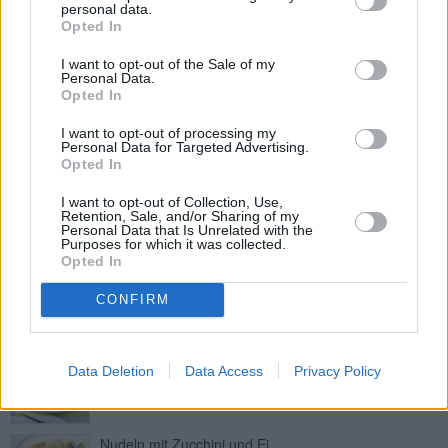
personal data.
Leicht
Opted In
I want to opt-out of the Sale of my
Personal Data.
Yakisoba Nudeln
Opted In
Leicht
I want to opt-out of processing my
Personal Data for Targeted Advertising.
Opted In
Pasta mit Gorgonzola-Rucola-Sauce
Leicht
I want to opt-out of Collection, Use,
Retention, Sale, and/or Sharing of my
Personal Data that Is Unrelated with the
Purposes for which it was collected.
Opted In
Nudeln mit Fleischbällchen
Leicht
CONFIRM
Wildschwein-Pappardelle
Data Deletion
Data Access
Privacy Policy
Mittel
Nudeln mit Zucchini und Ei