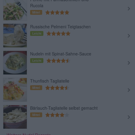
Rucola
Mittel
Russische Pelmeni Teigtaschen
Leicht
Nudeln mit Spinat-Sahne-Sauce
Leicht
Thunfisch Tagliatelle
Mittel
Bärlauch-Tagliatelle selbst gemacht
Mittel
» Weitere Nudel Rezepte