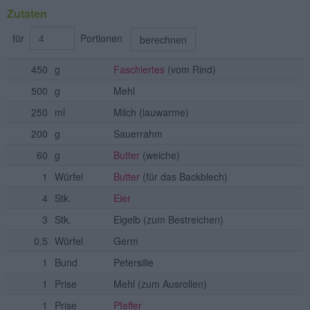
Zutaten
für
Portionen
berechnen
450
g
Faschiertes
(vom Rind)
500
g
Mehl
250
ml
Milch
(lauwarme)
200
g
Sauerrahm
60
g
Butter
(weiche)
1
Würfel
Butter
(für das Backblech)
4
Stk.
Eier
3
Stk.
Eigelb
(zum Bestreichen)
0.5
Würfel
Germ
1
Bund
Petersilie
1
Prise
Mehl
(zum Ausrollen)
1
Prise
Pfeffer