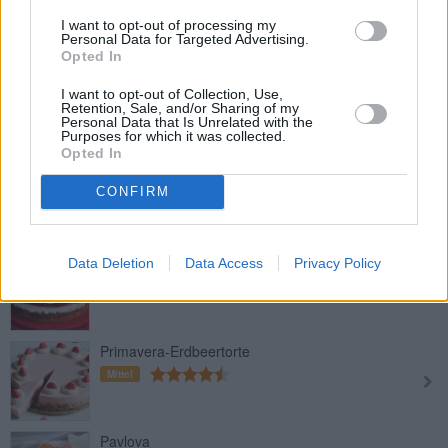
Leicht
I want to opt-out of processing my
Personal Data for Targeted Advertising.
Opted In
Napoleon Torte
I want to opt-out of Collection, Use,
Leicht
Retention, Sale, and/or Sharing of my
Personal Data that Is Unrelated with the
Purposes for which it was collected.
Opted In
Nutella-Krümeltorte mit Vanillecreme
und Mandarinen
CONFIRM
Leicht
Schneewittchentorte
Data Deletion
Data Access
Privacy Policy
Mittel
Primavera-Erdbeertorte
Mittel
Pavlova