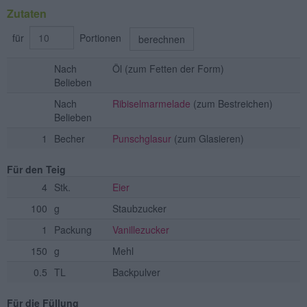
Zutaten
für
Portionen
berechnen
Nach
Öl
(zum Fetten der Form)
Belieben
Nach
Ribiselmarmelade
(zum Bestreichen)
Belieben
1
Becher
Punschglasur
(zum Glasieren)
Für den Teig
4
Stk.
Eier
100
g
Staubzucker
1
Packung
Vanillezucker
150
g
Mehl
0.5
TL
Backpulver
Für die Füllung