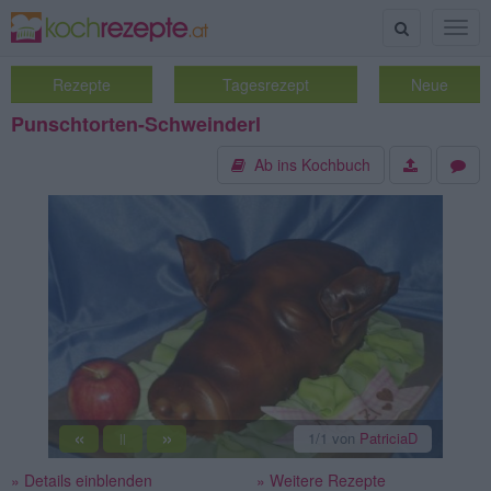
Suche
Togg
navig
Rezepte
Tagesrezept
Neue
Punschtorten-Schweinderl
Ab ins Kochbuch
«
»
1
/1
von
PatriciaD
||
» Details einblenden
» Weitere Rezepte