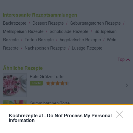
Interessante Rezeptsammlungen
Backrezepte
/
Dessert Rezepte
/
Geburtstagstorten Rezepte
/
Mehlspeisen Rezepte
/
Schokolade Rezepte
/
Süßspeisen
Rezepte
/
Torten Rezepte
/
Vegetarische Rezepte
/
Wein
Rezepte
/
Nachspeisen Rezepte
/
Lustige Rezepte
Top
Ähnliche Rezepte
Rote Grütze-Torte
Leicht
Gummibärchen-Torte
Leicht
Kochrezepte.at -
Do Not Process My Personal
Information
Nutella-Kirschtorte