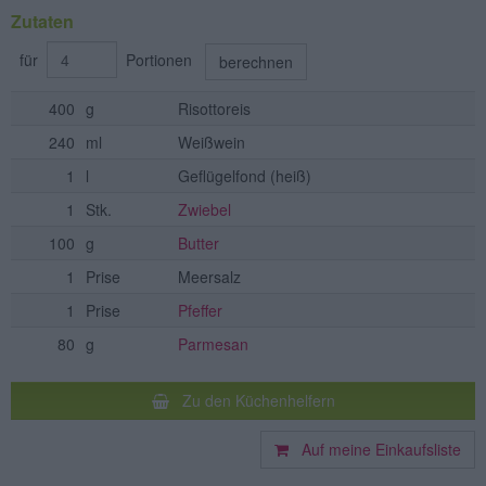
Zutaten
für
Portionen
berechnen
400
g
Risottoreis
240
ml
Weißwein
1
l
Geflügelfond
(heiß)
1
Stk.
Zwiebel
100
g
Butter
1
Prise
Meersalz
1
Prise
Pfeffer
80
g
Parmesan
Zu den Küchenhelfern
Auf meine Einkaufsliste