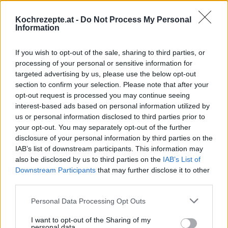
Ähnliche Rezepte
Kochrezepte.at -
Do Not Process My Personal
Erbsenrisotto
Information
Leicht
If you wish to opt-out of the sale, sharing to third parties, or
processing of your personal or sensitive information for
Pilzrisotto
targeted advertising by us, please use the below opt-out
Mittel
section to confirm your selection. Please note that after your
opt-out request is processed you may continue seeing
interest-based ads based on personal information utilized by
Risotto mit Erbsen
us or personal information disclosed to third parties prior to
Leicht
your opt-out. You may separately opt-out of the further
disclosure of your personal information by third parties on the
IAB’s list of downstream participants. This information may
Spinat-Risotto
also be disclosed by us to third parties on the
IAB’s List of
Downstream Participants
that may further disclose it to other
Leicht
third parties.
Personal Data Processing Opt Outs
Räucherlachs-Risotto
Leicht
I want to opt-out of the Sharing of my
personal data.