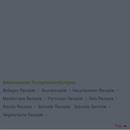
Interessante Rezeptsammlungen
Beilagen Rezepte
/
Grundrezepte
/
Hauptspeisen Rezepte
/
Mediterrane Rezepte
/
Parmesan Rezepte
/
Reis Rezepte
/
Risotto Rezepte
/
Schnelle Rezepte - Schnelle Gerichte
/
Vegetarische Rezepte
Top