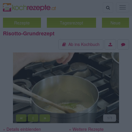
Suche
Togg
navig
Rezepte
Tagesrezept
Neue
Risotto-Grundrezept
Ab ins Kochbuch
«
»
1
/1
||
» Details einblenden
» Weitere Rezepte