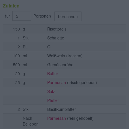
Zutaten
für
Portionen
berechnen
150
g
Risottoreis
1
Stk.
Schalotte
2
EL
Öl
100
ml
Weißwein
(trocken)
500
ml
Gemüsebrühe
20
g
Butter
25
g
Parmesan
(frisch gerieben)
Salz
Pfeffer
2
Stk.
Basilikumblätter
Nach
Parmesan
(fein gehobelt)
Belieben