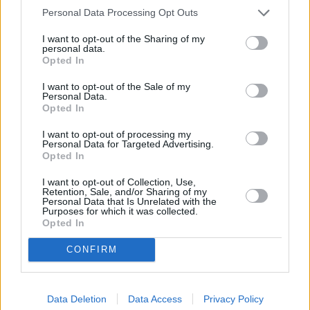
Spinat-Risotto
Personal Data Processing Opt Outs
Leicht
I want to opt-out of the Sharing of my
personal data.
Opted In
Räucherlachs-Risotto
I want to opt-out of the Sale of my
Leicht
Personal Data.
Opted In
Pilz-Risotto
I want to opt-out of processing my
Personal Data for Targeted Advertising.
Leicht
Opted In
I want to opt-out of Collection, Use,
Retention, Sale, and/or Sharing of my
Kürbisrisotto mit karamellisierten
Personal Data that Is Unrelated with the
Walnüssen
Purposes for which it was collected.
Opted In
Leicht
CONFIRM
Feigen-Risotto mit Gorgonzola
Leicht
Data Deletion
Data Access
Privacy Policy