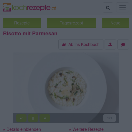
Suche
Togg
navig
Rezepte
Tagesrezept
Neue
Risotto mit Parmesan
Ab ins Kochbuch
«
»
1
/1
||
» Details einblenden
» Weitere Rezepte