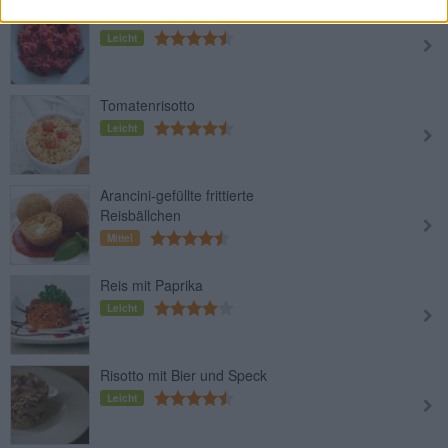
Rote Rüben Risotto
Leicht
Tomatenrisotto
Leicht
Arancini-gefüllte frittierte
Reisbällchen
Mittel
Reis mit Paprika
Leicht
Risotto mit Bier und Speck
Leicht