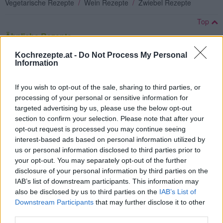
Vegetarische Rezepte
/
Wein Rezepte
/
Zwiebel Rezepte
Top
Ähnliche Rezepte
Erbsenrisotto
Kochrezepte.at -
Do Not Process My Personal
Leicht
Information
If you wish to opt-out of the sale, sharing to third parties, or
Pilzrisotto
processing of your personal or sensitive information for
Mittel
targeted advertising by us, please use the below opt-out
section to confirm your selection. Please note that after your
opt-out request is processed you may continue seeing
Risotto mit Erbsen
interest-based ads based on personal information utilized by
us or personal information disclosed to third parties prior to
Leicht
your opt-out. You may separately opt-out of the further
disclosure of your personal information by third parties on the
IAB’s list of downstream participants. This information may
Risotto-Grundrezept
also be disclosed by us to third parties on the
IAB’s List of
Leicht
Downstream Participants
that may further disclose it to other
third parties.