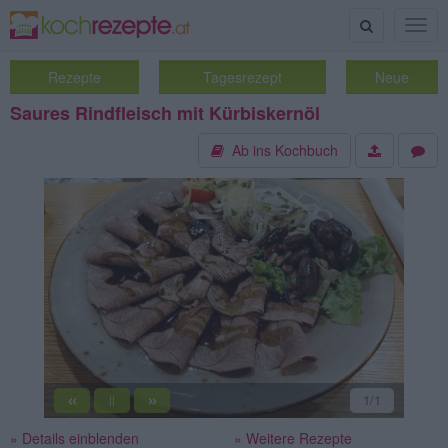
Suche
Togg
navig
Rezepte
Tagesrezept
Neue
Saures Rindfleisch mit Kürbiskernöl
Ab ins Kochbuch
«
»
1
/1
||
» Details einblenden
» Weitere Rezepte