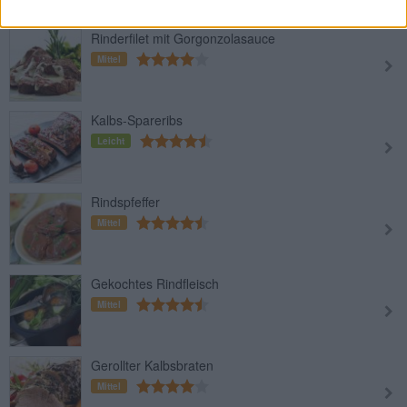
Rinderfilet mit Gorgonzolasauce
Mittel
Kalbs-Spareribs
Leicht
Rindspfeffer
Mittel
Gekochtes Rindfleisch
Mittel
Gerollter Kalbsbraten
Mittel