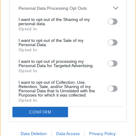
Personal Data Processing Opt Outs
Saftiges Roastbeef
Leicht
I want to opt-out of the Sharing of my
personal data.
Opted In
Filet im Teigmantel
I want to opt-out of the Sale of my
Personal Data.
Mittel
Opted In
I want to opt-out of processing my
Personal Data for Targeted Advertising.
Roastbeef für Feinschmecker
Opted In
Mittel
I want to opt-out of Collection, Use,
Retention, Sale, and/or Sharing of my
Personal Data that Is Unrelated with the
Roastbeef richtig braten
Purposes for which it was collected.
Opted In
Mittel
CONFIRM
Gebackener Rostbraten
Leicht
Data Deletion
Data Access
Privacy Policy