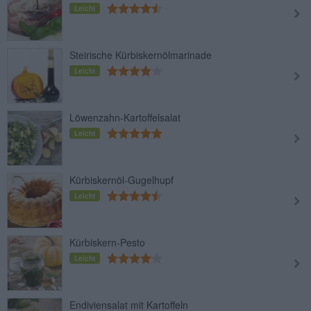
Leicht
Steirische Kürbiskernölmarinade
Leicht
Löwenzahn-Kartoffelsalat
Leicht
Kürbiskernöl-Gugelhupf
Leicht
Kürbiskern-Pesto
Leicht
Endiviensalat mit Kartoffeln