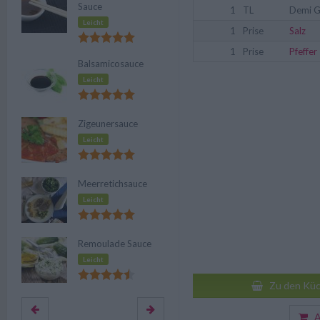
Sauce
1
TL
Demi G
Leicht
1
Prise
Salz
1
Prise
Pfeffer
Balsamicosauce
Leicht
Zigeunersauce
Leicht
Meerretichsauce
Leicht
Remoulade Sauce
Leicht
Zu den Küc
Au