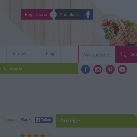
Registrieren
Anmelden
r
Kochwissen
Blog
Su
Zutatensuche
Anzeige
iusfilet: Mit diesem tollen
 Brunnenkressesauce für den