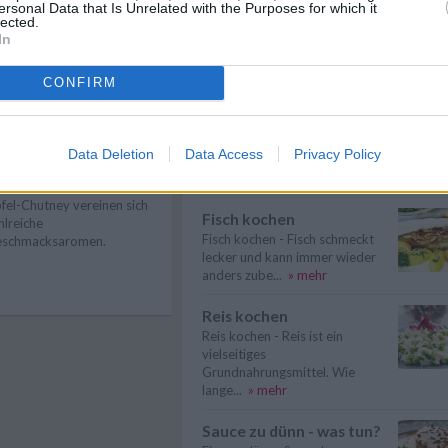
ersonal Data that Is Unrelated with the Purposes for which it
lected.
Suppen kochen
In
Suppen kochen - so gelingt es.
Als Grundlage für Suppen dienen
klare ...
» mehr
CONFIRM
Meeresfrüchte kochen
Meeresfrüchte kochen -
fel-Chutney
Data Deletion
Data Access
Privacy Policy
Muscheln, Austern und Hummer
harf und süß zugleich: In
sind besondere De...
» mehr
esem raffinierten Rezept für
fel-Chutney vereinen sich
Fisch kochen
hlreiche
Fisch kochen - Fisch schmeckt
schmacksaromen.
lecker und kann immer wieder
anders zube...
» mehr
Reis kochen
Reis kochen - Reis ist ein
vielseitiges
Grundnahrungsmittel. Wie
lange...
» mehr
Sauce zu dünn - was tun?