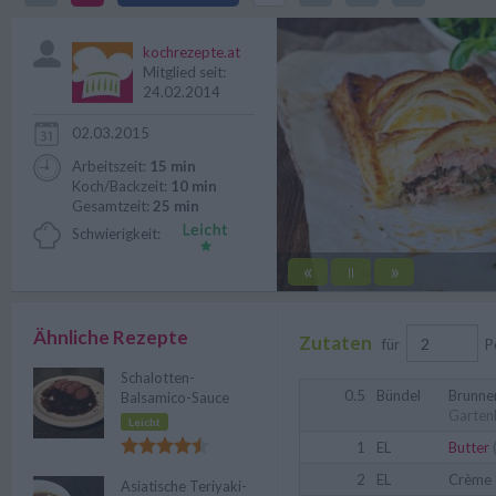
Fisch.
kochrezepte.at
Mitglied seit:
24.02.2014
02.03.2015
Arbeitszeit:
15 min
Koch/Backzeit:
10 min
Gesamtzeit:
25 min
Schwierigkeit:
«
»
||
Ähnliche Rezepte
Zutaten
für
P
Schalotten-
0.5
Bündel
Brunne
Balsamico-Sauce
Garten
Leicht
1
EL
Butter
(
2
EL
Crème 
Asiatische Teriyaki-