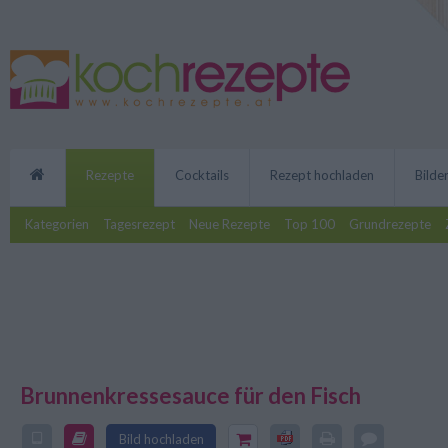
Rezepte
Cocktails
Rezept hochladen
Bilde
Kategorien
Tagesrezept
Neue Rezepte
Top 100
Grundrezepte
Brunnenkressesauce für den Fisch
Ob zu Lachs, Forelle oder Pangas
Rezept gelingt eine wunderbare
Bild hochladen