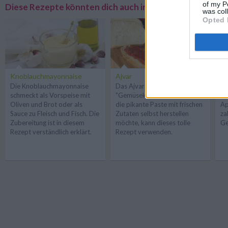
of my P
Diese Rezepte könnten dich auch interessieren
was col
Opted 
Knoblauchmayonnaise
Ajvar
Ap
Die Knoblauchmayonnaise
Das Ajvar ist auch als
Sc
schmeckt als Vorspeise mit
"Gemüsekaviar" bekannt. Wer
di
Oliven und Brot oder als
die pikante Paste mit frischen
Ap
Sauce zu Fleisch und Fisch. Die
Zutaten selbst herstellen
za
Zubereitung ist in diesem
möchte, kann dieses tolle
Ge
Rezept verständlich erklärt.
Rezept verwenden.