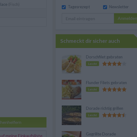
lace
(Fisch)
Tagesrezept
Newsletter
Anmelde
Schmeckt dir sicher auch
Dorschfilet gebraten
Leicht
Flunder Filets gebraten
Leicht
Dorade richtig grillen
Leicht
henhelfern
Gegrillte Dorade
f meine Einkaufsliste