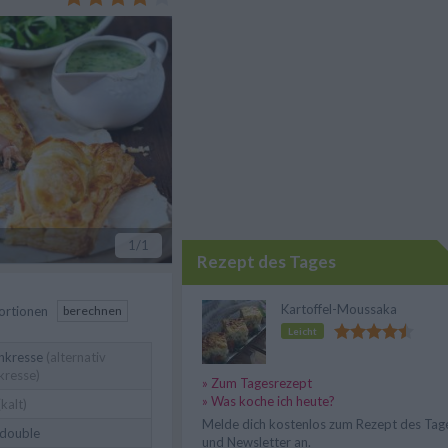
1
/1
Rezept des Tages
Kartoffel-Moussaka
ortionen
berechnen
Leicht
nkresse
(alternativ
kresse)
» Zum Tagesrezept
» Was koche ich heute?
kalt)
Melde dich kostenlos zum Rezept des Tag
double
und Newsletter an.