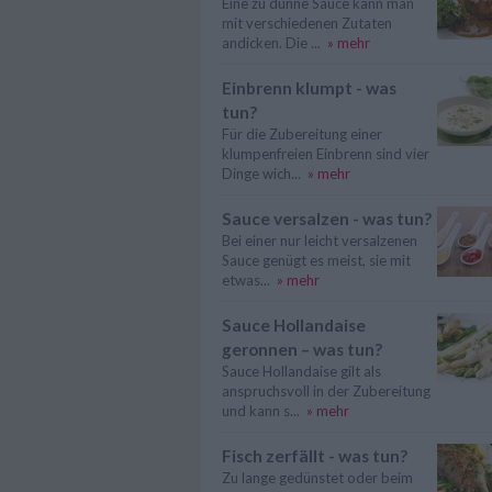
Eine zu dünne Sauce kann man
mit verschiedenen Zutaten
andicken. Die ...
» mehr
Einbrenn klumpt - was
tun?
Für die Zubereitung einer
klumpenfreien Einbrenn sind vier
Dinge wich...
» mehr
Sauce versalzen - was tun?
Bei einer nur leicht versalzenen
Sauce genügt es meist, sie mit
etwas...
» mehr
Sauce Hollandaise
geronnen – was tun?
Sauce Hollandaise gilt als
anspruchsvoll in der Zubereitung
und kann s...
» mehr
Fisch zerfällt - was tun?
Zu lange gedünstet oder beim