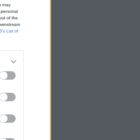
ou may
 personal
out of the
 downstream
B’s List of