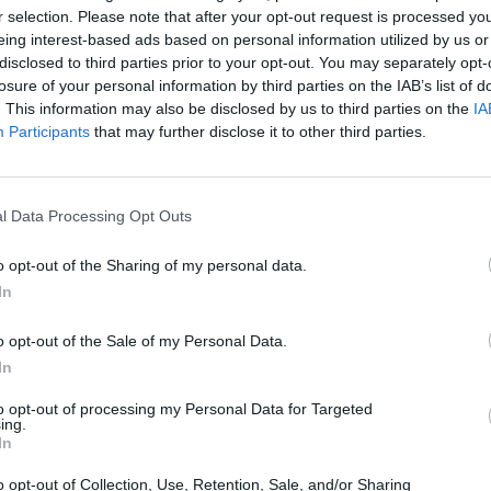
r selection. Please note that after your opt-out request is processed y
eing interest-based ads based on personal information utilized by us or
disclosed to third parties prior to your opt-out. You may separately opt-
losure of your personal information by third parties on the IAB’s list of
. This information may also be disclosed by us to third parties on the
IA
Participants
that may further disclose it to other third parties.
Like uns auf Facebook...
Rezepte
/
Fisch Rezepte
/
epte - Schnelle Gerichte
l Data Processing Opt Outs
o opt-out of the Sharing of my personal data.
In
o opt-out of the Sale of my Personal Data.
In
to opt-out of processing my Personal Data for Targeted
ing.
In
n
Anmelden
Artikelempfehlung
o opt-out of Collection, Use, Retention, Sale, and/or Sharing