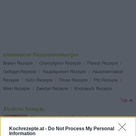
Interessante Rezeptsammlungen
Braten Rezepte
/
Champignon Rezepte
/
Fleisch Rezepte
/
Geflügel Rezepte
/
Hauptspeisen Rezepte
/
Hausmannskost
Rezepte
/
Huhn Rezepte
/
Omas Rezepte
/
Pilz Rezepte
/
Wein Rezepte
/
Zwiebel Rezepte
/
Knoblauch Rezepte
Top
Ähnliche Rezepte
Hühnerschnitzel mit Mozzarella
Leicht
Kochrezepte.at -
Do Not Process My Personal
Information