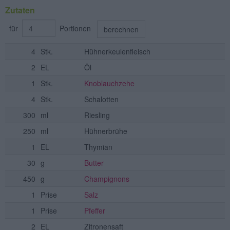
Zutaten
für
Portionen
berechnen
4
Stk.
Hühnerkeulenfleisch
2
EL
Öl
1
Stk.
Knoblauchzehe
4
Stk.
Schalotten
300
ml
Riesling
250
ml
Hühnerbrühe
1
EL
Thymian
30
g
Butter
450
g
Champignons
1
Prise
Salz
1
Prise
Pfeffer
2
EL
Zitronensaft