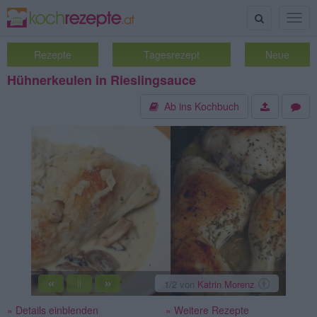
Suche
Togg
navig
Rezepte
Tagesrezept
Neue
Hühnerkeulen in Rieslingsauce
Ab ins Kochbuch
«
»
2
/2
von
Katrin Morenz
||
» Details einblenden
» Weitere Rezepte