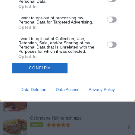
Personal Data.
Opted In
Chicken Kiev
Mittel
I want to opt-out of processing my
Personal Data for Targeted Advertising.
Opted In
Grillhühnchen pikant und saftig
I want to opt-out of Collection, Use,
Retention, Sale, and/or Sharing of my
Leicht
Personal Data that Is Unrelated with the
Purposes for which it was collected.
Opted In
Gebratene Buttermilch-
CONFIRM
Hühnerschenkel
Leicht
Data Deletion
Data Access
Privacy Policy
Höllisches Hühnchen zum Grillen
Leicht
Gebratene Hühnerschnitzel
Leicht