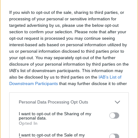
Hühnerfrikassee mit grünem Spargel
If you wish to opt-out of the sale, sharing to third parties, or
und Kapern
processing of your personal or sensitive information for
Leicht
targeted advertising by us, please use the below opt-out
section to confirm your selection. Please note that after your
Knusprige Hühnerflügel
opt-out request is processed you may continue seeing
Leicht
interest-based ads based on personal information utilized by
us or personal information disclosed to third parties prior to
your opt-out. You may separately opt-out of the further
Prosecco-Trauben-Hühnchen
disclosure of your personal information by third parties on the
IAB’s list of downstream participants. This information may
Mittel
also be disclosed by us to third parties on the
IAB’s List of
Downstream Participants
that may further disclose it to other
third parties.
Hühnchen Piccata
Mittel
Personal Data Processing Opt Outs
I want to opt-out of the Sharing of my
personal data.
Hühnerfilet mit Paprikasauce
Opted In
Mittel
I want to opt-out of the Sale of my