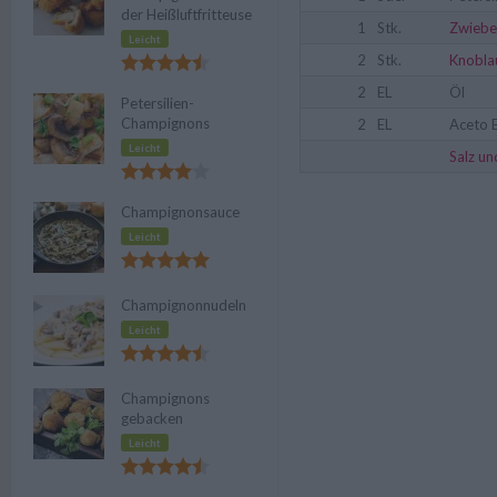
der Heißluftfritteuse
1
Stk.
Zwiebe
Leicht
2
Stk.
Knobla
2
EL
Öl
Petersilien-
Champignons
2
EL
Aceto 
Leicht
Salz un
Champignonsauce
Leicht
Champignonnudeln
Leicht
Champignons
gebacken
Leicht