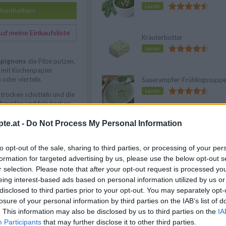
Leicht
henhelfern
f meine Einkaufsliste
Kräuterbutter
Leicht
pignons
die Pilze putzen,
 mit Küchenpapier
 oder vierteln.
Sauerampfer-Frühlingssupp
Leicht
trocken schütteln und die
abzupfen und fein hacken.
ein würfeln,
n fein hacken.
te.at -
Do Not Process My Personal Information
Anzeige
anne erhitzen, die
ebel zirka 4 Minuten
to opt-out of the sale, sharing to third parties, or processing of your per
Rosmarin und Knoblauch
formation for targeted advertising by us, please use the below opt-out s
re 2 Minuten braten.
r selection. Please note that after your opt-out request is processed y
ablöschen und mit Salz und
eing interest-based ads based on personal information utilized by us or
Zuletzt die Petersilie
disclosed to third parties prior to your opt-out. You may separately opt-
ieren.
losure of your personal information by third parties on the IAB’s list of
. This information may also be disclosed by us to third parties on the
IA
Participants
that may further disclose it to other third parties.