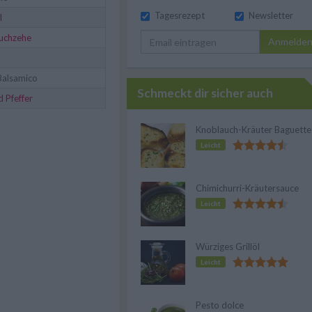
Tagesrezept
Newsletter
l
uchzehe
Anmelde
Balsamico
Schmeckt dir sicher auch
d Pfeffer
Knoblauch-Kräuter Baguette
Leicht
Chimichurri-Kräutersauce
Leicht
Würziges Grillöl
Leicht
Pesto dolce