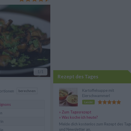
für Veganer.
1
/1
Rezept des Tages
Kartoffelsuppe mit
ortionen
berechnen
Eierschwammerl
Leicht
ignons
» Zum Tagesrezept
an
» Was koche ich heute?
in
Melde dich kostenlos zum Rezept des Tag
und Newsletter an.
lie