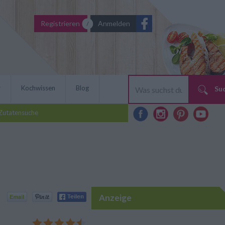
Registrieren
Anmelden
r
Kochwissen
Blog
Su
Zutatensuche
Anzeige
ns ist kinderleicht in der
Pilze schmecken als Beilage