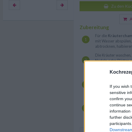
Zu den Küc
Au
Zubereitung
Für die
Kräutercham
mit Wasser abspülen,
abtrocknen, halbieren
Die Kräuter waschen, 
Nadeln oder Blätter 
Zwiebel schälen und f
Knoblauchzehe schäle
Kochrezep
Das Öl in einer Bratpf
Champignons und Zwi
If you wish 
anbraten. Thymian, 
sensitive in
hinzugeben und weite
confirm you
Mit Balsamico Essig 
continue se
Pfeffer abschmecken. 
information 
untermengen und serv
further disc
participants
Downstream 