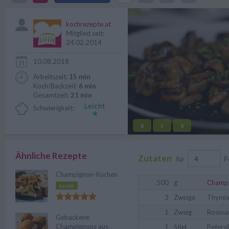
aber auch als Hauptspeise, auch 
kochrezepte.at
Mitglied seit:
24.02.2014
10.08.2018
Arbeitszeit:
15 min
Koch/Backzeit:
6 min
Gesamtzeit:
21 min
Schwierigkeit:
«
»
||
Ähnliche Rezepte
Zutaten
für
P
Champignon-Kuchen
500
g
Champ
Leicht
3
Zweige
Thymi
1
Zweig
Rosmar
Gebackene
Champignons aus
1
Stiel
Petersi