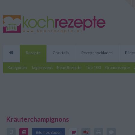
Rezepte
Cocktails
Rezept hochladen
Bilde
Kategorien
Tagesrezept
Neue Rezepte
Top 100
Grundrezepte
Kräuterchampignons
Das Rezept der Kräuterchampigno
Zubereitung. Die schmackhaften 
Bild hochladen