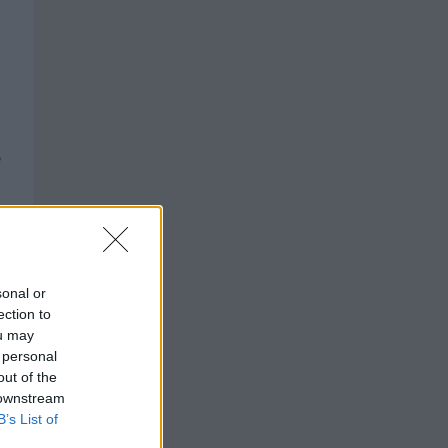
e
sonal or
ection to
ou may
 personal
out of the
 downstream
B’s List of