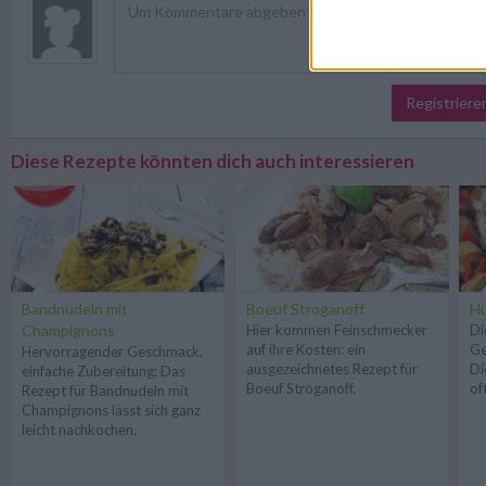
Registriere
Diese Rezepte könnten dich auch interessieren
Bandnudeln mit
Boeuf Stroganoff
H
Champignons
Hier kommen Feinschmecker
Di
auf ihre Kosten: ein
Ge
Hervorragender Geschmack,
ausgezeichnetes Rezept für
Di
einfache Zubereitung: Das
Boeuf Stroganoff.
of
Rezept für Bandnudeln mit
Champignons lässt sich ganz
leicht nachkochen.