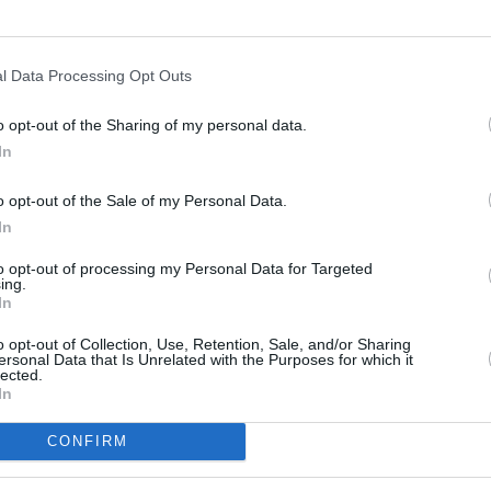
 ein frisches
l Data Processing Opt Outs
o opt-out of the Sharing of my personal data.
Like uns auf Facebook...
In
Rezepte
/
o opt-out of the Sale of my Personal Data.
 Rezepte
/
In
eisen Rezepte
/
/
Laktosefreie Rezepte
/
to opt-out of processing my Personal Data for Targeted
gane Rezepte
/
ing.
el Rezepte
/
In
o opt-out of Collection, Use, Retention, Sale, and/or Sharing
ersonal Data that Is Unrelated with the Purposes for which it
lected.
In
CONFIRM
Artikelempfehlung