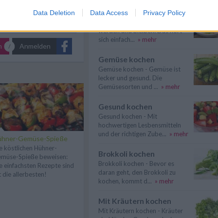
Kalorienarm kochen
Data Deletion
Data Access
Privacy Policy
Kalorienarm kochen, schlank
werden und bleiben: Das hört
sich einfach...
» mehr
n
Anmelden
Gemüse kochen
Gemüse kochen - Gemüse ist
lecker und gesund. Die
Gemüsesorten und ...
» mehr
Gesund kochen
Gesund kochen - Mit
hochwertigen Lesbensmitteln
und der richtigen Zube...
» mehr
ühner-Gemüse-Spieße
e köstlichen Hühner-
Brokkoli kochen
müse-Spieße beweisen:
Brokkoli kochen - Bevor es
e einfachsten Rezepte sind
daran geht, den Brokkoli zu
t die allerbesten!
kochen, kommt d...
» mehr
Mit Kräutern kochen
Mit Kräutern kochen - Kräuter