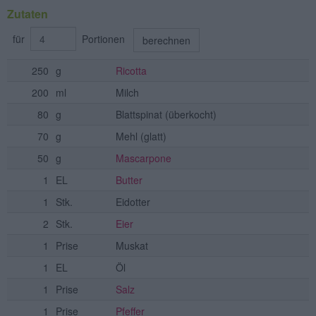
Zutaten
für
Portionen
berechnen
250
g
Ricotta
200
ml
Milch
80
g
Blattspinat
(überkocht)
70
g
Mehl
(glatt)
50
g
Mascarpone
1
EL
Butter
1
Stk.
Eidotter
2
Stk.
Eier
1
Prise
Muskat
1
EL
Öl
1
Prise
Salz
1
Prise
Pfeffer