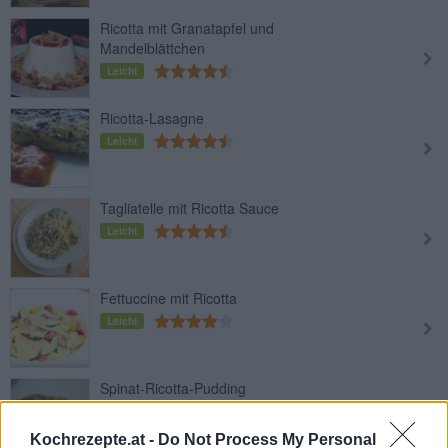
Ricotta mit Granatapfel und
Mandelblättchen
Leicht
Ricotta-Lasagne
Leicht
Tagliatelle mit Ricotta Sauce
Leicht
Fettuccine mit Ricotta
Leicht
Spinat-Ricotta-Pudding
Leicht
Kochrezepte.at -
Do Not Process My Personal