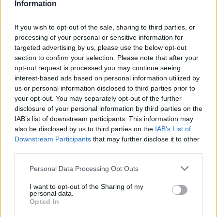
Information
Tomaten-Ricotta-Pizza
Leicht
If you wish to opt-out of the sale, sharing to third parties, or
processing of your personal or sensitive information for
targeted advertising by us, please use the below opt-out
Teigtaschen mit Mangold
section to confirm your selection. Please note that after your
opt-out request is processed you may continue seeing
Mittel
interest-based ads based on personal information utilized by
us or personal information disclosed to third parties prior to
your opt-out. You may separately opt-out of the further
Ricotta-Bärlauch-Nockerl
disclosure of your personal information by third parties on the
Leicht
IAB’s list of downstream participants. This information may
also be disclosed by us to third parties on the
IAB’s List of
Downstream Participants
that may further disclose it to other
Schinken-Spinat-Rolle
third parties.
Leicht
Personal Data Processing Opt Outs
I want to opt-out of the Sharing of my
Cannoli
personal data.
Leicht
Opted In