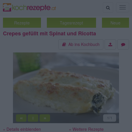
Suche
Togg
navig
Rezepte
Tagesrezept
Neue
Crepes gefüllt mit Spinat und Ricotta
Ab ins Kochbuch
«
»
1
/1
||
» Details einblenden
» Weitere Rezepte