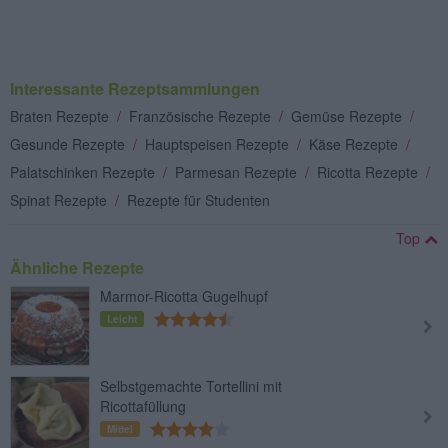
Interessante Rezeptsammlungen
Braten Rezepte
/
Französische Rezepte
/
Gemüse Rezepte
/
Gesunde Rezepte
/
Hauptspeisen Rezepte
/
Käse Rezepte
/
Palatschinken Rezepte
/
Parmesan Rezepte
/
Ricotta Rezepte
/
Spinat Rezepte
/
Rezepte für Studenten
Top
Ähnliche Rezepte
Marmor-Ricotta Gugelhupf
Leicht
Selbstgemachte Tortellini mit
Ricottafüllung
Mittel