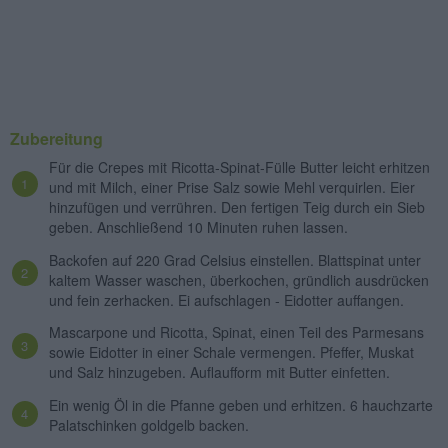
Zubereitung
Für die Crepes mit Ricotta-Spinat-Fülle Butter leicht erhitzen
und mit Milch, einer Prise Salz sowie Mehl verquirlen. Eier
hinzufügen und verrühren. Den fertigen Teig durch ein Sieb
geben. Anschließend 10 Minuten ruhen lassen.
Backofen auf 220 Grad Celsius einstellen. Blattspinat unter
kaltem Wasser waschen, überkochen, gründlich ausdrücken
und fein zerhacken. Ei aufschlagen - Eidotter auffangen.
Mascarpone und Ricotta, Spinat, einen Teil des Parmesans
sowie Eidotter in einer Schale vermengen. Pfeffer, Muskat
und Salz hinzugeben. Auflaufform mit Butter einfetten.
Ein wenig Öl in die Pfanne geben und erhitzen. 6 hauchzarte
Palatschinken goldgelb backen.